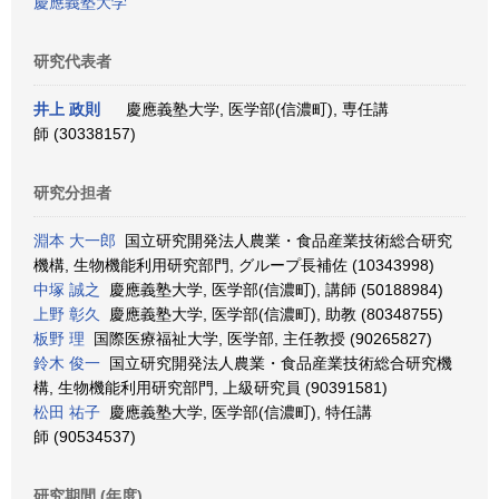
慶應義塾大学
研究代表者
井上 政則
慶應義塾大学, 医学部(信濃町), 専任講
師 (30338157)
研究分担者
淵本 大一郎
国立研究開発法人農業・食品産業技術総合研究
機構, 生物機能利用研究部門, グループ長補佐 (10343998)
中塚 誠之
慶應義塾大学, 医学部(信濃町), 講師 (50188984)
上野 彰久
慶應義塾大学, 医学部(信濃町), 助教 (80348755)
板野 理
国際医療福祉大学, 医学部, 主任教授 (90265827)
鈴木 俊一
国立研究開発法人農業・食品産業技術総合研究機
構, 生物機能利用研究部門, 上級研究員 (90391581)
松田 祐子
慶應義塾大学, 医学部(信濃町), 特任講
師 (90534537)
研究期間 (年度)