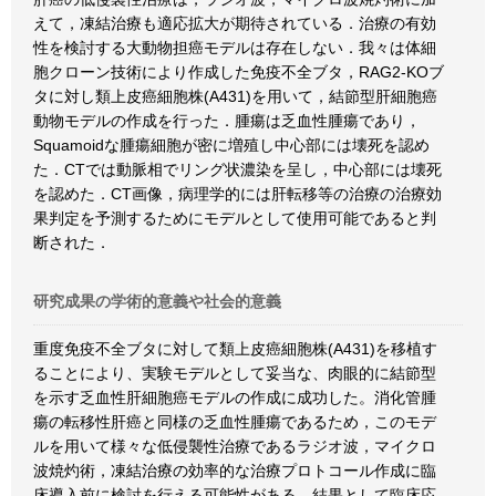
えて，凍結治療も適応拡大が期待されている．治療の有効
性を検討する大動物担癌モデルは存在しない．我々は体細
胞クローン技術により作成した免疫不全ブタ，RAG2-KOブ
タに対し類上皮癌細胞株(A431)を用いて，結節型肝細胞癌
動物モデルの作成を行った．腫瘍は乏血性腫瘍であり，
Squamoidな腫瘍細胞が密に増殖し中心部には壊死を認め
た．CTでは動脈相でリング状濃染を呈し，中心部には壊死
を認めた．CT画像，病理学的には肝転移等の治療の治療効
果判定を予測するためにモデルとして使用可能であると判
断された．
研究成果の学術的意義や社会的意義
重度免疫不全ブタに対して類上皮癌細胞株(A431)を移植す
ることにより、実験モデルとして妥当な、肉眼的に結節型
を示す乏血性肝細胞癌モデルの作成に成功した。消化管腫
瘍の転移性肝癌と同様の乏血性腫瘍であるため，このモデ
ルを用いて様々な低侵襲性治療であるラジオ波，マイクロ
波焼灼術，凍結治療の効率的な治療プロトコール作成に臨
床導入前に検討を行える可能性がある．結果として臨床応