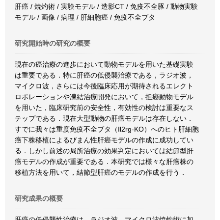
肝癌 / 焼灼術 / 実験モデル / 造影CT / 免疫不全豚 / 動物実験
モデル / 画像 / 病理 / 肝細胞癌 / 免疫不全ブタ
研究開始時の研究の概要
現在の癌治療の進歩において動物モデルを用いた基礎実験
は重要である．特に肝癌の低侵襲治療である，ラジオ波，
マイクロ波，さらには今後臨床応用が期待されるエレクト
ロポレーションや凍結治療開発において，担癌動物モデル
を用いた，臨床研究前の安全性，有効性の検討は重要なス
テップである．現在大型動物の肝癌モデルは存在しない．
すでに我々は重度免疫不全ブタ（Il2rg-KO）へのヒト肝細胞
癌下株移植によるびまん性肝癌モデルの作成に成功してい
る．しかし前述の局所治療の効果判定においては結節型肝
癌モデルの作成が重要である．本研究では様々な肝癌株の
移植方法を用いて，結節型肝癌のモデルの作成を行う．
研究成果の概要
肝癌の低侵襲性治療は，ラジオ波，マイクロ波焼灼術に加