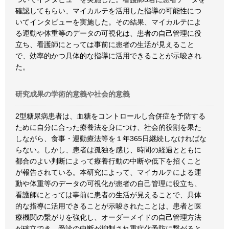
確認してもらい、マイカルテを活用した指導の可能性につ
いてインタビューを実施した。その結果、マイカルテによ
る運動や体重等のデータの可視化は、患者の自己管理に役
立ち、看護師にとっては事前に患者の生活が見えること
で、効率的かつ具体的な指導に活用できることが示唆され
た。
研究成果の学術的意義や社会的意義
2型糖尿病患者は、血糖をコントロールし合併症を予防する
ために自分に合った療養法を身につけ、社会的役割を果た
しながら、食事・運動療法等を１年365日継続しなければな
らない。しかし、患者は孤独を感じ、時間の経過とともに
都合のよい判断によって療養行動の中断や低下を招くこと
が報告されている。本研究によって、マイカルテによる運
動や体重等のデータの可視化が患者の自己管理に役立ち、
看護師にとっては事前に患者の生活が見えることで、具体
的な指導に活用できることが示唆されたことは、患者と医
療機関の繋がりを強化し、オーダーメイドの自己管理方法
が確立でき、受診の中断が抑制され重症化予防に繋がると