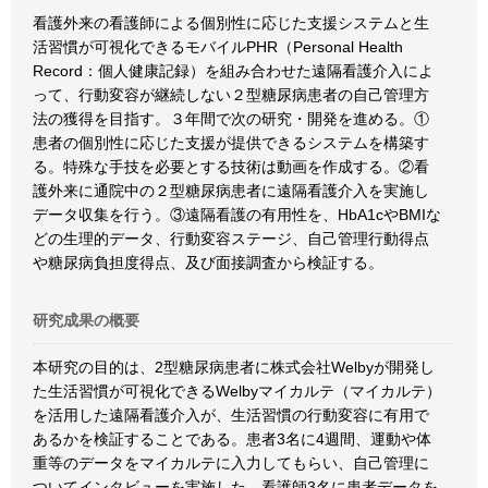
看護外来の看護師による個別性に応じた支援システムと生
活習慣が可視化できるモバイルPHR（Personal Health
Record：個人健康記録）を組み合わせた遠隔看護介入によ
って、行動変容が継続しない２型糖尿病患者の自己管理方
法の獲得を目指す。３年間で次の研究・開発を進める。①
患者の個別性に応じた支援が提供できるシステムを構築す
る。特殊な手技を必要とする技術は動画を作成する。②看
護外来に通院中の２型糖尿病患者に遠隔看護介入を実施し
データ収集を行う。③遠隔看護の有用性を、HbA1cやBMIな
どの生理的データ、行動変容ステージ、自己管理行動得点
や糖尿病負担度得点、及び面接調査から検証する。
研究成果の概要
本研究の目的は、2型糖尿病患者に株式会社Welbyが開発し
た生活習慣が可視化できるWelbyマイカルテ（マイカルテ）
を活用した遠隔看護介入が、生活習慣の行動変容に有用で
あるかを検証することである。患者3名に4週間、運動や体
重等のデータをマイカルテに入力してもらい、自己管理に
ついてインタビューを実施した。看護師3名に患者データを