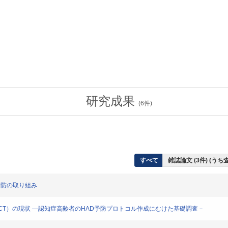
研究成果
(
6
件)
すべて
雑誌論文 (3件) (う
予防の取り組み
DCT）の現状 ―認知症高齢者のHAD予防プロトコル作成にむけた基礎調査－