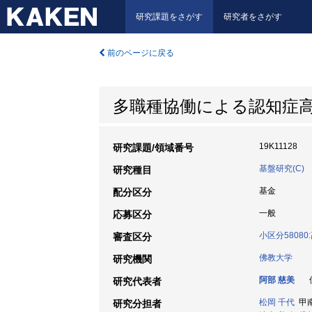
研究課題をさがす
研究者をさがす
前のページに戻る
多職種協働による認知症高
19K11128
研究課題/領域番号
基盤研究(C)
研究種目
基金
配分区分
一般
応募区分
小区分5808
審査区分
佛教大学
研究機関
阿部 慈美
佛
研究代表者
松岡 千代
甲南
研究分担者