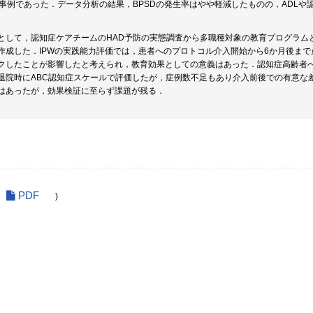
5事例であった．データ分析の結果，BPSDの発生率はやや軽減したものの，ADL
として，認知症ケアチームのHAD予防の実態調査から多職種対象の教育プログラム
作成した．IPWの実践能力評価では，患者へのプロトコル介入開始から6か月後まで
クしたことが影響したと考えられ，教育効果としての意義はあった．認知症高齢者へ
退院時にABC認知症スケールで評価したが，症例数不足もあり介入前後での有意な
はあったが，効果検証に至らず課題が残る．
PDF
)