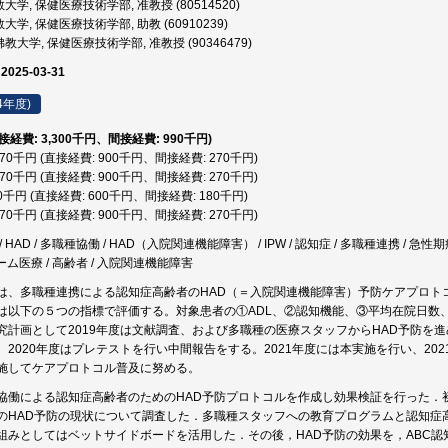
大学, 保健医療技術学部, 准教授 (80514520)
大学, 保健医療技術学部, 助教 (60910239)
教大学, 保健医療技術学部, 准教授 (90346479)
 2025-03-31
4年度)
直接経費: 3,300千円、間接経費: 990千円)
,170千円 (直接経費: 900千円、間接経費: 270千円)
,170千円 (直接経費: 900千円、間接経費: 270千円)
80千円 (直接経費: 600千円、間接経費: 180千円)
,170千円 (直接経費: 900千円、間接経費: 270千円)
 HAD / 多職種協働 / HAD（入院関連機能障害） / IPW / 認知症 / 多職種連携 / 
チーム医療 / 高齢者 / 入院関連機能障害
は、多職種連携による認知症高齢者のHAD（＝入院関連機能障害）予防ケアプロト
は以下の５つの指標で評価する。対象患者の①ADL、②認知機能、③平均在院日数
究計画として2019年度は文献調査、および多職種の医療スタッフからHAD予防を
。2020年度はプレテストを行い中間報告をする。2021年度には本実施を行い、2
施してケアプロトコル普及に努める。
協働による認知症高齢者のためのHAD予防プロトコルを作成し効果検証を行った．
のHAD予防の現状について調査した．多職種スタッフへの教育プログラムと認知症
組みとしてはベットサイドボードを活用した．その後，HAD予防の効果を，ABC認