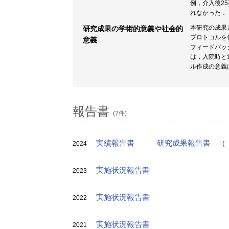
例，介入後2
れなかった．
本研究の成果
研究成果の学術的意義や社会的
プロトコルを
意義
フィードバッ
は，入院時と
ル作成の意義
報告書
(7件)
実績報告書
研究成果報告書
2024
(
実施状況報告書
2023
実施状況報告書
2022
実施状況報告書
2021