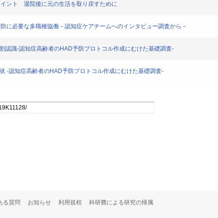
のポイント 退院後に元の生活を取り戻すために
D予防に必要な多職種協働－認知症ケアチームへのインタビュー調査から－
役割認識-認知症高齢者のHAD予防プロトコル作成にむけた基礎調査-
状 -認知症高齢者のHAD予防プロトコル作成にむけた基礎調査-
ある質問
お知らせ
利用規程
科研費による研究の帰属