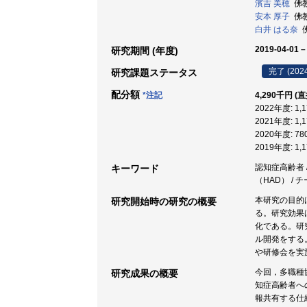
濱吉 美穂
佛教
安本 厚子
佛教
白井 はる奈
佛
2019-04-01 –
研究期間 (年度)
完了 (202
研究課題ステータス
配分額
*注記
4,290千円 (
2022年度: 1
2021年度: 1
2020年度: 7
2019年度: 1
認知症高齢者 /
キーワード
（HAD） / 
本研究の目的
研究開始時の研究の概要
る。研究効果
化である。研
ル開発をする
や研修会を実
今回，多職種
研究成果の概要
知症高齢者へ
報共有する仕