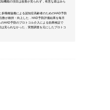
や認知機能の項目は改善が見られず，有意な差はみら
と多職種協働による認知症高齢者のためのHAD予防
点数が維持・向上した．HAD予防評価結果を毎月
のHAD予防のプロトコル介入による効果検証で
差は見られなかった．実態調査を元にしたプロトコ