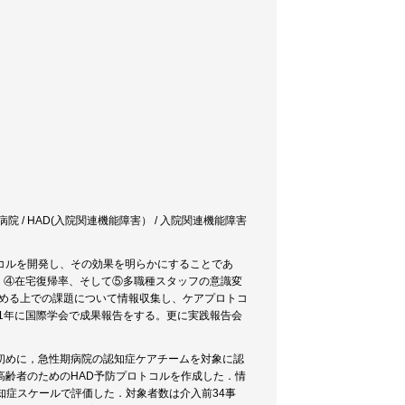
急性期病院 / HAD(入院関連機能障害） / 入院関連機能障害
コルを開発し、その効果を明らかにすることであ
、④在宅復帰率、そして⑤多職種スタッフの意識変
進める上での課題について情報収集し、ケアプロトコ
021年に国際学会で成果報告をする。更に実践報告会
初めに，急性期病院の認知症ケアチームを対象に認
高齢者のためのHAD予防プロトコルを作成した．情
知症スケールで評価した．対象者数は介入前34事