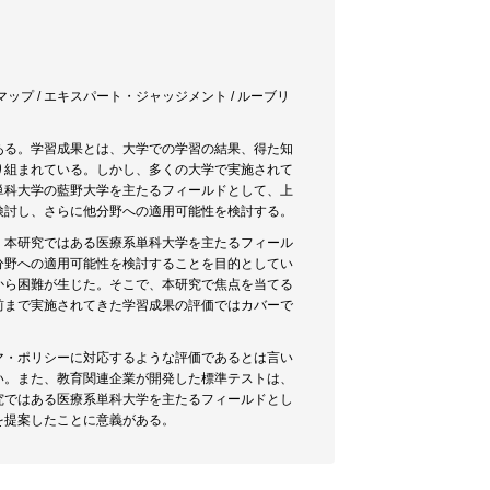
・マップ / エキスパート・ジャッジメント / ルーブリ
ある。学習成果とは、大学での学習の結果、得た知
り組まれている。しかし、多くの大学で実施されて
単科大学の藍野大学を主たるフィールドとして、上
検討し、さらに他分野への適用可能性を検討する。
。本研究ではある医療系単科大学を主たるフィール
分野への適用可能性を検討することを目的としてい
から困難が生じた。そこで、本研究で焦点を当てる
前まで実施されてきた学習成果の評価ではカバーで
マ・ポリシーに対応するような評価であるとは言い
い。また、教育関連企業が開発した標準テストは、
究ではある医療系単科大学を主たるフィールドとし
を提案したことに意義がある。