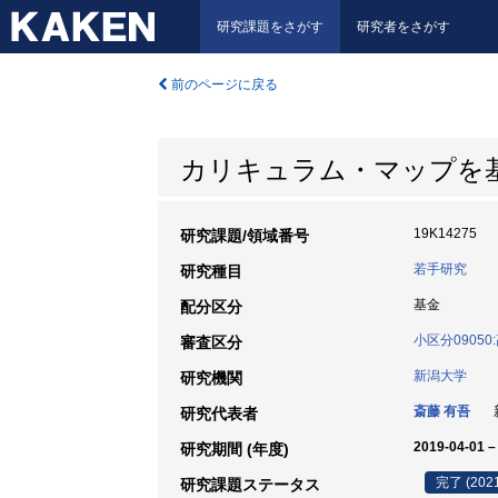
研究課題をさがす
研究者をさがす
前のページに戻る
カリキュラム・マップを
19K14275
研究課題/領域番号
若手研究
研究種目
基金
配分区分
小区分0905
審査区分
新潟大学
研究機関
斎藤 有吾
新
研究代表者
2019-04-01 –
研究期間 (年度)
完了 (202
研究課題ステータス