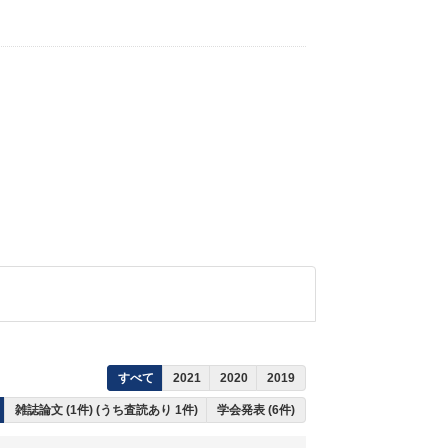
すべて
2021
2020
2019
雑誌論文 (1件) (うち査読あり 1件)
学会発表 (6件)