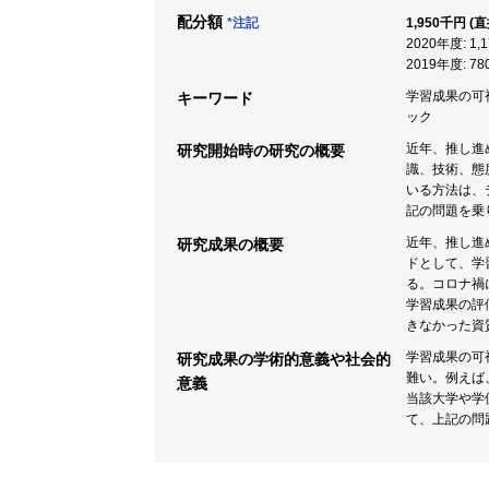
配分額
*注記
1,950千円 (
2020年度: 1
2019年度: 7
学習成果の可視
キーワード
ック
近年、推し進
研究開始時の研究の概要
識、技術、態
いる方法は、
記の問題を乗
近年、推し進
研究成果の概要
ドとして、学
る。コロナ禍
学習成果の評
きなかった資
学習成果の可
研究成果の学術的意義や社会的
難い。例えば
意義
当該大学や学
て、上記の問