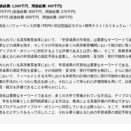
直接経費: 1,500千円、間接経費: 450千円)
,170千円 (直接経費: 900千円、間接経費: 270千円)
80千円 (直接経費: 600千円、間接経費: 180千円)
化 / パフォーマンス評価 / PEPA / 対話型論証モデル / 標準テスト / カリキュラム
められている高等教育改革において、「学習成果の可視化」は重要なキーワードで
度などの成果を指す。そしてその可視化が多くの高等教育機関において精力的に取
ディプロマ・ポリシーに対応するような評価であるとは言い難い。そこで、医療系
り越えるための学習成果の測定手段を提案し、その信頼性・妥当性・実行可能性を
められている高等教育改革において、学習成果の可視化は重要なキーワードである
習成果の測定手段を提案し、その信頼性・妥当性・実行可能性を検討し、さらに他
において、フィールドとする大学における本研究の計画の進行に実行可能性の観点
価の手法のいくつかに焦点を絞った。それによって得られた評価情報を用いて、以
質・能力を評価できることを明らかにした。
視化は重要なキーワードであるが、多くの大学で実施されている方法は、ディプロ
、学生を対象とした質問紙調査による方法は、教員による直接評価の代替はできな
位プログラムのディプロマ・ポリシーに対応しているとは限らない。そこで、本研
題をエビデンスをもって示したこと、それを乗り越えるための学習成果の測定手段