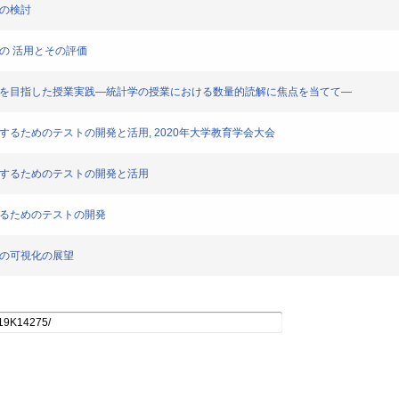
法の検討
の 活用とその評価
向上を目指した授業実践―統計学の授業における数量的読解に焦点を当てて―
するためのテストの開発と活用, 2020年大学教育学会大会
定するためのテストの開発と活用
するためのテストの開発
果の可視化の展望