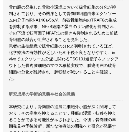
骨肉腫の発生した骨微小環境において破骨細胞の分化が抑
制されており、その機序として骨肉腫細胞由来エクソソー
ム内分子miRNA146a-5pが、前破骨細胞内のTRAF6の生成
を抑制する結果、NFκB経路の蛋白のリン酸化が抑制され、
その下流で転写因子NFATc1の働きも抑制されるために前破
骨細胞の融合が阻害されることを見出した。
患者の生検組織で破骨細胞の分化が抑制されているほど、
化学療法の有効性が乏しいため予後不良となりやすく、in
vivoでエクソソーム分泌に関わるTSG101遺伝子をノックア
ウトした骨肉腫細胞のマウス移植実験で、腫瘍周囲の破骨
細胞の分化が維持され、肺転移が減少することを確認し
た。
研究成果の学術的意義や社会的意義
本研究により，骨肉腫の進展に細胞外小胞が深く関与して
おり，その産生を抑えることで，腫瘍の浸潤・転移を抑え
ることができる可能性が示されました。今後，骨肉腫の早
期発見や予後診断，新たな治療法の開発へと研究が発展す