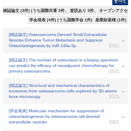
すべて
雑誌論文 (3件) (うち国際共著 3件、 査読あり 3件、 オープンアクセス
学会発表 (4件) (うち国際学会 1件)
産業財産権 (1件)
[雑誌論文] Osteosarcoma-Derived Small Extracellular
Vesicles Enhance Tumor Metastasis and Suppress
Osteoclastogenesis by miR-146a-5p
2021
[雑誌論文] The number of osteoclasts in a biopsy specimen
can predict the efficacy of neoadjuvant chemotherapy for
primary osteosarcoma
2021
[雑誌論文] Structural and mechanical characteristics of
exosomes from osteosarcoma cells explored by 3D-atomic
force microscopy.
2021
[学会発表] Molecular mechanism for suppression of
osteoclastogenesis by osteosarcoma cell-derived
extracellular vesicles
2021