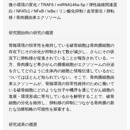
微小環境の変化 / TRAF6 / miRNA146a-5p / 弾性線維関連蛋
白 / NFATc1 / NFκB / IκBα / リン酸化抑制 / 血管新生 / 肺転
移 / 骨肉腫由来エクソソーム
研究開始時の研究の概要
骨髄環境の恒常性を維持している破骨細胞は骨肉腫細胞の
存在下にその分化が抑制されて数が減少し、さらにその状
況下に肺転移が促進されていることが報告されている。一
方、骨肉腫など希少がんの腫瘍細胞がエクソソームの分泌
を介してどのように生体内の細胞と情報伝達しているかに
ついてはほとんど知られていない。そこで、骨肉腫細胞由
来エクソソームが、骨髄環境の恒常性維持のために働いて
いる破骨細胞にどのような分子や機序を通じてがん細胞の
進展・環境形成に寄与しているかを解明することで、破骨
細胞の分化を維持し、肺転移の抑制につながる骨肉腫の新
たな治療戦略の可能性を探索する。
研究成果の概要