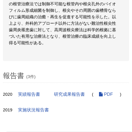
の根管治療法では制御不可能な根管内や根尖孔外のバイオ
フィルム形成細菌を制御し、根尖やその周囲の歯槽骨なら
びに歯周組織の治癒・再生を促進する可能性を示した。以
上より、外科的アプローチ以外に方法がない難治性根尖性
歯周炎罹患歯に対して、高周波根尖療法は科学的根拠に基
づいた有用な治療法となり、根管治療の臨床成績を向上し
得る可能性がある。
報告書
(3件)
2020
実績報告書
研究成果報告書
(
PDF
)
2019
実施状況報告書