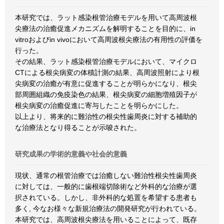
本研究では、ラット感染根管治療モデルを用いて高周波根
尖療法の治癒促進メカニズムを解明することを目的に、in
vitroおよびin vivoにおいて高周波根尖療法の有用性の評価を
行った。
その結果、ラット感染根管治療モデルにおいて、マイクロ
CTによる根尖病変の体積計測の結果、高周波照射により根
尖病変の治癒が有意に促進することが明らかになり、根尖
部周囲組織の免疫染色の結果、根尖病変の細胞増殖因子が
根尖病変の治癒促進に寄与したことを明らかにした。
以上より、将来的に難治性の根尖性歯周炎に対する補助的
な治療法となり得ることが示唆された。
研究成果の学術的意義や社会的意義
現状、通常の根管治療では治癒しない難治性根尖性歯周炎
に対しては、一般的に歯根端切除術など外科的な治療が選
択されている。しかし、非外科的な処置を希望する患者も
多く, 今なお様々な新規治療法の開発研究が行われている。
本研究では、高周波根尖療法を用いることによって、既存