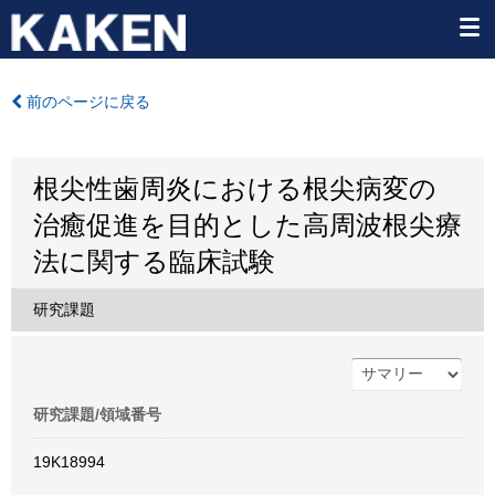
前のページに戻る
根尖性歯周炎における根尖病変の
治癒促進を目的とした高周波根尖療
法に関する臨床試験
研究課題
研究課題/領域番号
19K18994