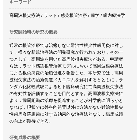
キーワード
高周波根尖療法 / ラット / 感染根管治療 / 歯学 / 歯内療法学
研究開始時の研究の概要
通常の根管治療では治癒しない難治性根尖性歯周炎に対し
て，様々な新規治療法の開発研究が行われており，その一
つとして，高周波を用いた高周波根尖療法がある。申請者
らは，ラット感染根管治療モデルにおいて高周波根尖療法
による根尖病変の治癒促進を報告した。本研究では，高周
波根尖療法の治癒促進メカニズムを解明するとともに，ラ
ンダム化比較試験によるヒト臨床研究にて高周波根尖療法
の有効性を評価することを目的とする。高周波根尖療法に
より，歯周組織の治癒を促進することが科学的に明らかと
なれば，現状では外科的処置以外に方法がない難治性根尖
性歯周炎罹患歯に対する効果的な治療法となり，臨床成績
の向上が期待できる。
研究成果の概要