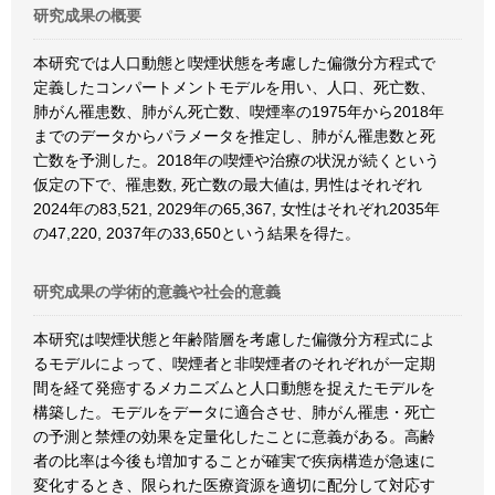
研究成果の概要
本研究では人口動態と喫煙状態を考慮した偏微分方程式で
定義したコンパートメントモデルを用い、人口、死亡数、
肺がん罹患数、肺がん死亡数、喫煙率の1975年から2018年
までのデータからパラメータを推定し、肺がん罹患数と死
亡数を予測した。2018年の喫煙や治療の状況が続くという
仮定の下で、罹患数, 死亡数の最大値は, 男性はそれぞれ
2024年の83,521, 2029年の65,367, 女性はそれぞれ2035年
の47,220, 2037年の33,650という結果を得た。
研究成果の学術的意義や社会的意義
本研究は喫煙状態と年齢階層を考慮した偏微分方程式によ
るモデルによって、喫煙者と非喫煙者のそれぞれが一定期
間を経て発癌するメカニズムと人口動態を捉えたモデルを
構築した。モデルをデータに適合させ、肺がん罹患・死亡
の予測と禁煙の効果を定量化したことに意義がある。高齢
者の比率は今後も増加することが確実で疾病構造が急速に
変化するとき、限られた医療資源を適切に配分して対応す