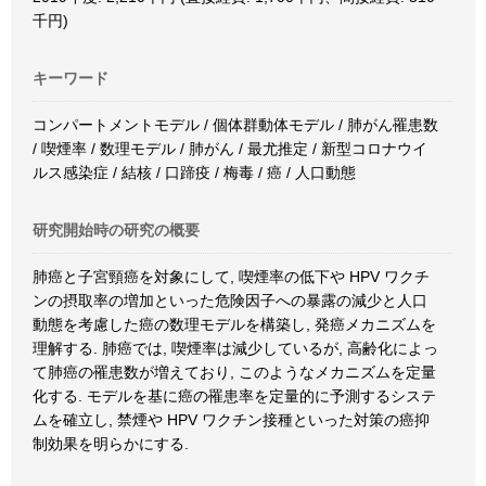
千円)
キーワード
コンパートメントモデル / 個体群動体モデル / 肺がん罹患数
/ 喫煙率 / 数理モデル / 肺がん / 最尤推定 / 新型コロナウイ
ルス感染症 / 結核 / 口蹄疫 / 梅毒 / 癌 / 人口動態
研究開始時の研究の概要
肺癌と子宮頸癌を対象にして, 喫煙率の低下や HPV ワクチ
ンの摂取率の増加といった危険因子への暴露の減少と人口
動態を考慮した癌の数理モデルを構築し, 発癌メカニズムを
理解する. 肺癌では, 喫煙率は減少しているが, 高齢化によっ
て肺癌の罹患数が増えており, このようなメカニズムを定量
化する. モデルを基に癌の罹患率を定量的に予測するシステ
ムを確立し, 禁煙や HPV ワクチン接種といった対策の癌抑
制効果を明らかにする.