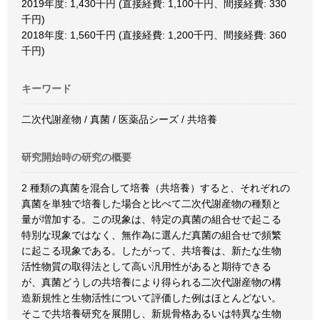
2019年度: 1,430千円 (直接経費: 1,100千円、間接経費: 330
千円)
2018年度: 1,560千円 (直接経費: 1,200千円、間接経費: 360
千円)
キーワード
二次代謝産物 / 真菌 / 医薬品シーズ / 共培養
研究開始時の研究の概要
2 種類の真菌を混合して培養（共培養）すると、それぞれの
真菌を単独で培養した場合と比べて二次代謝産物の種類と
量が増加する。この現象は、特定の真菌の組合せで起こる
特別な現象ではなく、無作為に選んだ真菌の組合せで頻繁
に起こる現象である。したがって、共培養は、新たな生物
活性物質の取得法として高い汎用性があると期待できる
が、真菌どうしの共培養により得られる二次代謝産物の構
造新規性と生物活性について評価した例はほとんどない。
そこで共培養研究を展開し、新規骨格あるいは特異な生物