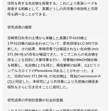
活性を有する化合物を探索する。これにより医薬シーズを
探索する戦略として、真菌どうしの共培養の有効性と汎用
性を調べることができる。
研究成果の概要
宮崎県日向市の土壌から単離した真菌17F4103株と
17F4110株の組み合わせについて、変色領域をLC-MSで分
析した。その結果、単独培養では確認されない化合物 (m/z
371 [M-H]-)の存在が確認できた。そこでこれらの化合物を
得ることを目的に大量培養を行い、培養物のMeOH抽出物
を精製し、化合物1と2を得た。構造解析の結果、1はピリジ
ンアルカロイドのPenicidone Dあることがわかった。ま
た、目的のm/z 371 [M-H]- の化合物は、既知のvermixocin A
(2)と同定した。本研究により共培養により天然物の構造多
様性をさらに引き出すことに成功した。
研究成果の学術的意義や社会的意義
これまでに微生物からの医薬シーズ探索が世界中で精力的