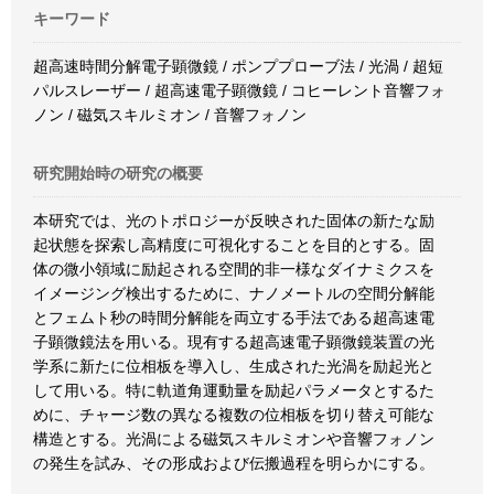
キーワード
超高速時間分解電子顕微鏡 / ポンププローブ法 / 光渦 / 超短
パルスレーザー / 超高速電子顕微鏡 / コヒーレント音響フォ
ノン / 磁気スキルミオン / 音響フォノン
研究開始時の研究の概要
本研究では、光のトポロジーが反映された固体の新たな励
起状態を探索し高精度に可視化することを目的とする。固
体の微小領域に励起される空間的非一様なダイナミクスを
イメージング検出するために、ナノメートルの空間分解能
とフェムト秒の時間分解能を両立する手法である超高速電
子顕微鏡法を用いる。現有する超高速電子顕微鏡装置の光
学系に新たに位相板を導入し、生成された光渦を励起光と
して用いる。特に軌道角運動量を励起パラメータとするた
めに、チャージ数の異なる複数の位相板を切り替え可能な
構造とする。光渦による磁気スキルミオンや音響フォノン
の発生を試み、その形成および伝搬過程を明らかにする。