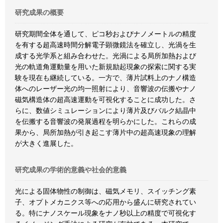
研究成果の概要
研究期間全体を通して、ピコ秒およびナノメートルの精度
を有する超高速時間分解電子顕微鏡法を確立し、光渦を生
成する光学系と組み合わせた。光渦による局所加熱および
光の軌道角運動量を用いた新規励起現象の探索に関する実
験を現在も継続している。一方で、薄片試料上のナノ構造
体へのレーザー光の均一照射により、音響波の伝搬やナノ
磁気構造体の超高速運動を可視化することに成功した。さ
らに、数値シミュレーションにより薄片及びバルク結晶中
を伝搬する音響波の発展過程を明らかにした。これらの成
果から、局所加熱が引き起こす薄片中の超高速現象の理解
が大きく進展した。
研究成果の学術的意義や社会的意義
光による固体物性の制御は、磁気メモリ、スイッチング素
子、オプトメカニクス等への応用から盛んに研究されてい
る。特にナノスケール現象をナノ秒以上の精度で可視化す