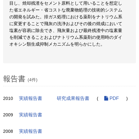
目し、焼却残渣をセメント原料として用いることを想定し
た省エネルギー・省コストな廃棄物処理の技術的システム
の開発を試みた。排ガス処理における薬剤をナトリウム系
に変更することで飛灰の洗浄およびその後の焼成において
塩素が容易に除去でき、飛灰量および最終残渣中の塩素量
を削減できることおよびナトリウム系薬剤の使用時のダイ
オキシン類生成抑制メカニズムを明らかにした。
報告書
(4件)
2010
実績報告書
研究成果報告書
(
PDF
)
2009
実績報告書
2008
実績報告書