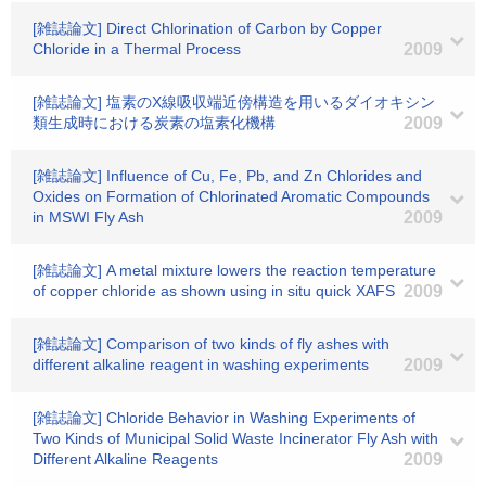
[雑誌論文] Direct Chlorination of Carbon by Copper
Chloride in a Thermal Process
2009
[雑誌論文] 塩素のX線吸収端近傍構造を用いるダイオキシン
類生成時における炭素の塩素化機構
2009
[雑誌論文] Influence of Cu, Fe, Pb, and Zn Chlorides and
Oxides on Formation of Chlorinated Aromatic Compounds
in MSWI Fly Ash
2009
[雑誌論文] A metal mixture lowers the reaction temperature
of copper chloride as shown using in situ quick XAFS
2009
[雑誌論文] Comparison of two kinds of fly ashes with
different alkaline reagent in washing experiments
2009
[雑誌論文] Chloride Behavior in Washing Experiments of
Two Kinds of Municipal Solid Waste Incinerator Fly Ash with
Different Alkaline Reagents
2009