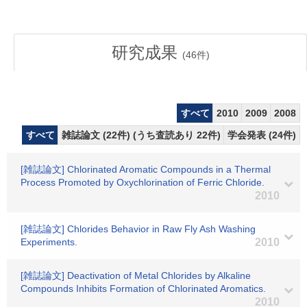
研究成果
(
46
件)
すべて
2010
2009
2008
すべて
雑誌論文 (22件) (うち査読あり 22件)
学会発表 (24件)
[雑誌論文] Chlorinated Aromatic Compounds in a Thermal
Process Promoted by Oxychlorination of Ferric Chloride.
2010
[雑誌論文] Chlorides Behavior in Raw Fly Ash Washing
Experiments.
2010
[雑誌論文] Deactivation of Metal Chlorides by Alkaline
Compounds Inhibits Formation of Chlorinated Aromatics.
2010