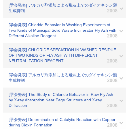
[学会発表] アルカリ剤添加による飛灰上でのダイオキシン類
生成抑制
2008
[学会発表] Chloride Behavior in Washing Experiments of
Two Kinds of Municipal Solid Waste Incinerator Fly Ash with
Different Alkaline Reagent
2008
[学会発表] CHLORIDE SPECIATION IN WASHED RESIDUE
OF TWO KINDS OF FLY ASH WITH DIFFERENT
NEUTRALIZATION REAGENT
2008
[学会発表] アルカリ剤添加による飛灰上でのダイオキシン類
生成抑制
2008
[学会発表] The Study of Chloride Behavior in Raw Fly Ash
by X-ray Absorption Near Eage Structure and X-ray
Diffraction
2008
[学会発表] Determination of Catalytic Reaction with Copper
during Dioxin Formation
2008