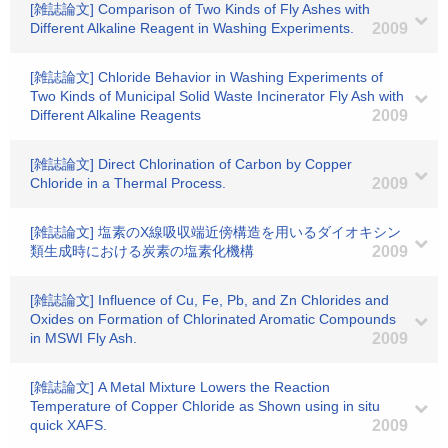
[雑誌論文] Comparison of Two Kinds of Fly Ashes with
Different Alkaline Reagent in Washing Experiments.
2009
[雑誌論文] Chloride Behavior in Washing Experiments of
Two Kinds of Municipal Solid Waste Incinerator Fly Ash with
Different Alkaline Reagents
2009
[雑誌論文] Direct Chlorination of Carbon by Copper
Chloride in a Thermal Process.
2009
[雑誌論文] 塩素のX線吸収端近傍構造を用いるダイオキシン
類生成時における炭素の塩素化機構
2009
[雑誌論文] Influence of Cu, Fe, Pb, and Zn Chlorides and
Oxides on Formation of Chlorinated Aromatic Compounds
in MSWI Fly Ash.
2009
[雑誌論文] A Metal Mixture Lowers the Reaction
Temperature of Copper Chloride as Shown using in situ
quick XAFS.
2009