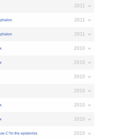
2011
2011
ephalon.
2011
ephalon
2010
x.
2010
x
2010
2010
2010
x.
2010
x
2010
ase C?in the epidermis.