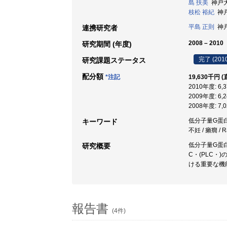
島 扶美
神戸大学
枝松 裕紀
神戸
平島 正則
神戸
連携研究者
2008 – 2010
研究期間 (年度)
完了 (201
研究課題ステータス
配分額
*注記
19,630千円 
2010年度: 6
2009年度: 6
2008年度: 7
低分子量G蛋白質
キーワード
不妊 / 癩癇 / R
低分子量G蛋白
研究概要
C・(PLC・
ける重要な機
報告書
(4件)