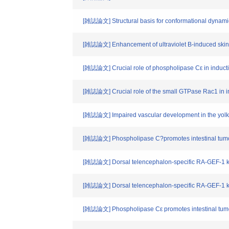
[雑誌論文] Structural basis for conformational dynami
[雑誌論文] Enhancement of ultraviolet B-induced skin 
[雑誌論文] Crucial role of phospholipase Cε in induction o
[雑誌論文] Crucial role of the small GTPase Rac1 in ins
[雑誌論文] Impaired vascular development in the yolk 
[雑誌論文] Phospholipase C?promotes intestinal tumor
[雑誌論文] Dorsal telencephalon-specific RA-GEF-1 kno
[雑誌論文] Dorsal telencephalon-specific RA-GEF-1 kno
[雑誌論文] Phospholipase Cε promotes intestinal tumo