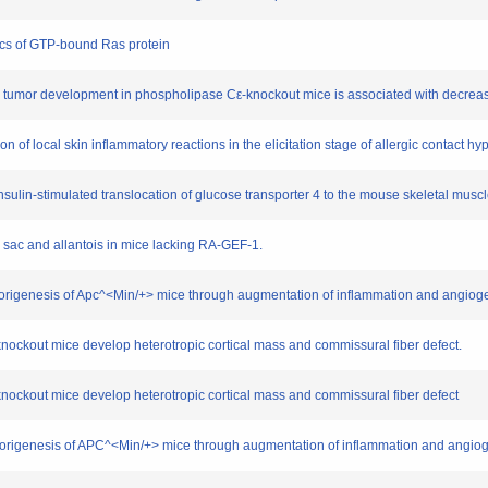
cs of GTP-bound Ras protein
tumor development in phospholipase Cε-knockout mice is associated with decreas
f local skin inflammatory reactions in the elicitation stage of allergic contact hyp
ulin-stimulated translocation of glucose transporter 4 to the mouse skeletal mus
sac and allantois in mice lacking RA-GEF-1.
igenesis of Apc^<Min/+> mice through augmentation of inflammation and angioge
ckout mice develop heterotropic cortical mass and commissural fiber defect.
ckout mice develop heterotropic cortical mass and commissural fiber defect
rigenesis of APC^<Min/+> mice through augmentation of inflammation and angio