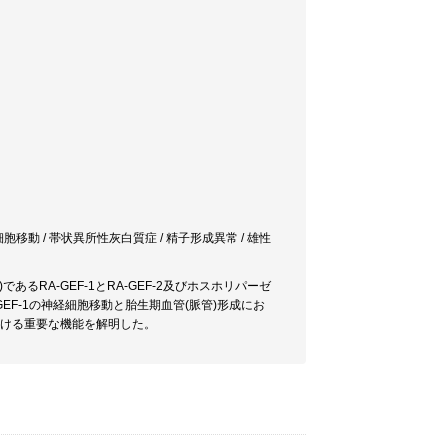
細胞移動 / 帯状異所性灰白質症 / 精子形成異常 / 雄性
RA-GEF-1とRA-GEF-2及びホスホリパーゼ
EF-1の神経細胞移動と胎生期血管(脈管)形成にお
おける重要な機能を解明した。