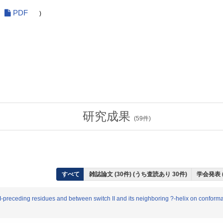
PDF
)
研究成果
(
59
件)
すべて
雑誌論文 (30件) (うち査読あり 30件)
学会発表 (
I-preceding residues and between switch II and its neighboring ?-helix on confor