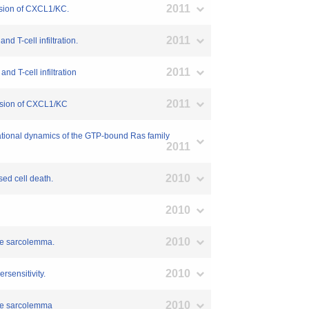
2011
ssion of CXCL1/KC.
2011
 T-cell infiltration.
2011
 T-cell infiltration
2011
ession of CXCL1/KC
mational dynamics of the GTP-bound Ras family
2011
2010
ed cell death.
2010
2010
cle sarcolemma.
2010
rsensitivity.
2010
cle sarcolemma