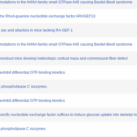
tations in the Arf/Arl-family small GTPase Arl6 causing Bardet-Biedl syndrome
y the RhoA guanine nucleotide exchange factor ARHGEF10
sac and allantois in mice lacking RA-GEF-1
tations in the Arf/Arl-family small GTPase Arl6 causing Bardet-Biedl syndrome
ckout mice develop heterotopic cortical mass and commissural fiber defect
ibit differential GTP-binding kinetics.
ic phospholipase C isozymes.
ibit differential GTP-binding kinetics
ific nucleotide exchange factor suffices to induce glucose uptake into skeletal m
c phospholipase C isozymes