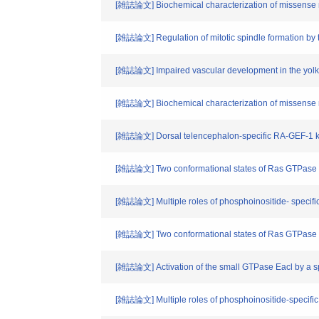
[雑誌論文] Biochemical characterization of missense mu
[雑誌論文] Regulation of mitotic spindle formation b
[雑誌論文] Impaired vascular development in the yolk 
[雑誌論文] Biochemical characterization of missense mu
[雑誌論文] Dorsal telencephalon-specific RA-GEF-1 kno
[雑誌論文] Two conformational states of Ras GTPase exh
[雑誌論文] Multiple roles of phosphoinositide- specif
[雑誌論文] Two conformational states of Ras GTPase exh
[雑誌論文] Activation of the small GTPase Eacl by a spec
[雑誌論文] Multiple roles of phosphoinositide-specifi