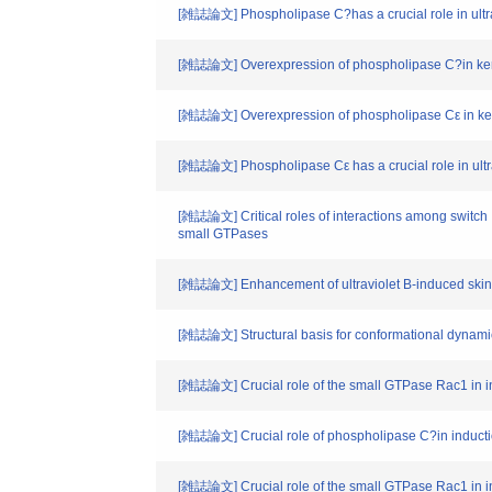
[雑誌論文] Phospholipase C?has a crucial role in ultra
[雑誌論文] Overexpression of phospholipase C?in keratin
[雑誌論文] Overexpression of phospholipase Cε in kerati
[雑誌論文] Phospholipase Cε has a crucial role in ultr
[雑誌論文] Critical roles of interactions among switch 
small GTPases
[雑誌論文] Enhancement of ultraviolet B-induced skin 
[雑誌論文] Structural basis for conformational dynami
[雑誌論文] Crucial role of the small GTPase Rac1 in ins
[雑誌論文] Crucial role of phospholipase C?in induction o
[雑誌論文] Crucial role of the small GTPase Rac1 in ins