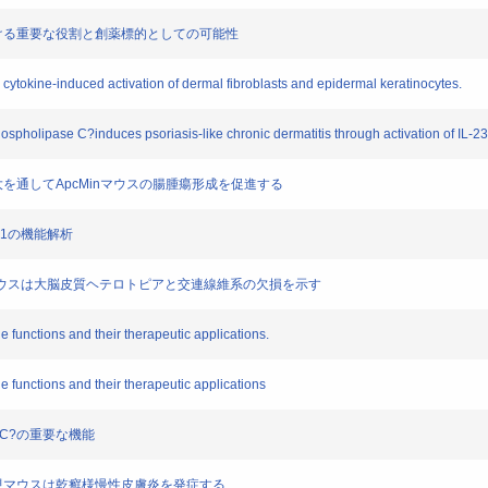
おける重要な役割と創薬標的としての可能性
tokine-induced activation of dermal fibroblasts and epidermal keratinocytes.
pholipase C?induces psoriasis-like chronic dermatitis through activation of IL-23
大を通してApcMinマウスの腸腫瘍形成を促進する
-1の機能解析
ウトマウスは大脳皮質ヘテロトピアと交連線維系の欠損を示す
unctions and their therapeutic applications.
unctions and their therapeutic applications
C?の重要な機能
発現マウスは乾癬様慢性皮膚炎を発症する