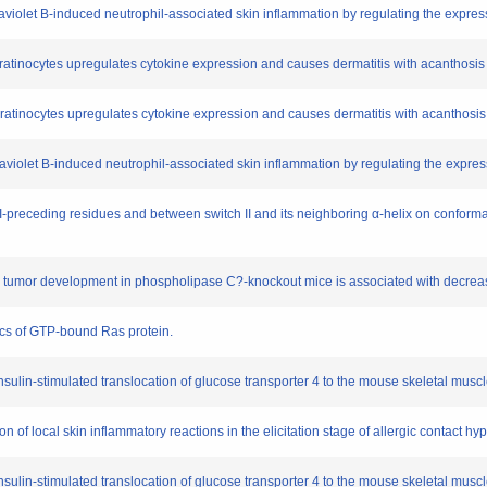
violet B-induced neutrophil-associated skin inflammation by regulating the expre
ocytes upregulates cytokine expression and causes dermatitis with acanthosis and
nocytes upregulates cytokine expression and causes dermatitis with acanthosis and
aviolet B-induced neutrophil-associated skin inflammation by regulating the expr
I-preceding residues and between switch II and its neighboring α-helix on confor
tumor development in phospholipase C?-knockout mice is associated with decreas
cs of GTP-bound Ras protein.
ulin-stimulated translocation of glucose transporter 4 to the mouse skeletal mus
f local skin inflammatory reactions in the elicitation stage of allergic contact hype
ulin-stimulated translocation of glucose transporter 4 to the mouse skeletal mus