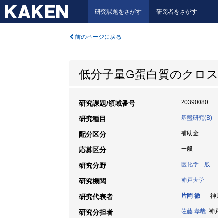
研究課題をさがす
研究者をさがす
前のページに戻る
低分子量G蛋白質のクロス
20390080
研究課題/領域番号
基盤研究(B)
研究種目
補助金
配分区分
一般
応募区分
医化学一般
研究分野
神戸大学
研究機関
片岡 徹
神戸
研究代表者
佐藤 孝哉
神戸
研究分担者