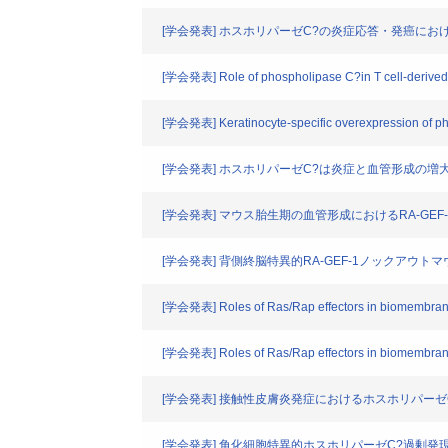
[学会発表] ホスホリパーゼC?の炎症応答・発癌に
[学会発表] Role of phospholipase C?in T cell-derived cy
[学会発表] Keratinocyte-specific overexpression of phos
[学会発表] ホスホリパーゼC?は炎症と血管形成の増
[学会発表] マウス胎生期の血管形成におけるRA-GEF
[学会発表] 背側終脳特異的RA-GEF-1ノックア
[学会発表] Roles of Ras/Rap effectors in biomembrane f
[学会発表] Roles of Ras/Rap effectors in biomembrane f
[学会発表] 接触性皮膚炎発症におけるホスホリパーゼ
[学会発表] 角化細胞特異的ホスホリパーゼC?過剰