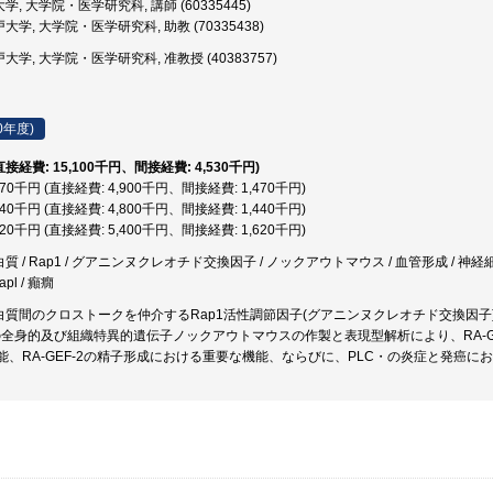
, 大学院・医学研究科, 講師 (60335445)
大学, 大学院・医学研究科, 助教 (70335438)
大学, 大学院・医学研究科, 准教授 (40383757)
0年度)
(直接経費: 15,100千円、間接経費: 4,530千円)
,370千円 (直接経費: 4,900千円、間接経費: 1,470千円)
,240千円 (直接経費: 4,800千円、間接経費: 1,440千円)
,020千円 (直接経費: 5,400千円、間接経費: 1,620千円)
 / Rap1 / グアニンヌクレオチド交換因子 / ノックアウトマウス / 血管形成 / 神経
apl / 癲癇
質間のクロストークを仲介するRap1活性調節因子(グアニンヌクレオチド交換因子)である
)の全身的及び組織特異的遺伝子ノックアウトマウスの作製と表現型解析により、RA-G
能、RA-GEF-2の精子形成における重要な機能、ならびに、PLC・の炎症と発癌に