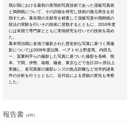
我が国における最初の実用的写真技術であった湿板写真術
と鶏卵紙について、その詳細を研究し技術の復元再生を目
指すため、幕末期の文献等を精査して湿板写真や鶏卵紙の
技法の実験を行いその技術に習熟するとともに、2010年度
には米国で専門家とともに実地研究を行いその技術を高め
た。
幕末明治期に各地で撮影された歴史的な写真に基づく再撮
影については2008年度以降、ベアトや上野彦馬、内田九
一、冨重利平らの撮影した写真に基づいた撮影を長崎、熊
本、下関、伊勢、箱根、鎌倉、東京などで合計20ヶ所以上
実施し、各写真家の撮影レンズの焦点距離など光学的諸条
件の分析を行うとともに、近代化による景観の変化も考察
した。
報告書
(4件)