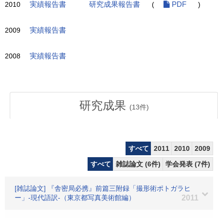
2010
実績報告書
研究成果報告書
(
PDF
)
2009
実績報告書
2008
実績報告書
研究成果
(
13
件)
すべて
2011
2010
2009
すべて
雑誌論文 (6件)
学会発表 (7件)
[雑誌論文] 『舎密局必携』前篇三附録「撮形術ポトガラヒ
ー」-現代語訳-（東京都写真美術館編）
2011