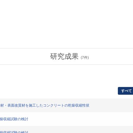
研究成果
(
7
件)
すべて
上塗材・表面改質材を施工したコンクリートの乾燥収縮性状
乾燥収縮試験の検討
乾燥収縮試験の検討