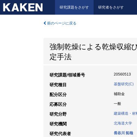
研究課題をさがす
研究者をさがす
前のページに戻る
強制乾燥による乾燥収縮
定手法
20560513
研究課題/領域番号
基盤研究(C)
研究種目
補助金
配分区分
一般
応募区分
建築構造・材
研究分野
北海道大学
研究機関
長谷川 拓哉
研究代表者