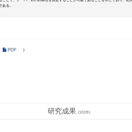
ることで、クーパー対の対称性を決定することが可能であることを示しており、応
である。
PDF
)
研究成果
(
102
件)