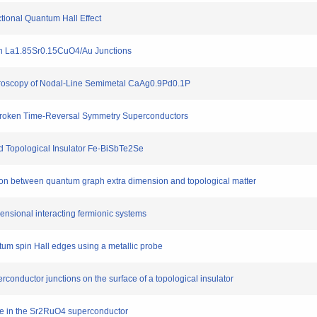
tional Quantum Hall Effect
n La1.85Sr0.15CuO4/Au Junctions
oscopy of Nodal-Line Semimetal CaAg0.9Pd0.1P
Broken Time-Reversal Symmetry Superconductors
 Topological Insulator Fe-BiSbTe2Se
on between quantum graph extra dimension and topological matter
sional interacting fermionic systems
um spin Hall edges using a metallic probe
onductor junctions on the surface of a topological insulator
ate in the Sr2RuO4 superconductor