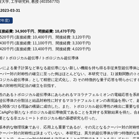
学, 工学研究科, 教授 (40356770)
 2023-03-31
2年度)
(直接経費: 34,900千円、間接経費: 10,470千円)
3,520千円 (直接経費: 10,400千円、間接経費: 3,120千円)
4,430千円 (直接経費: 11,100千円、間接経費: 3,330千円)
7,420千円 (直接経費: 13,400千円、間接経費: 4,020千円)
 / トポロジカル超伝導 / トポロジカル超伝導体
ンによる量子計算など単なる超伝導にない新しい機能を持ち得る非従来型超伝導体
ーパー対の対称性の確立に至った例はほとんどない。本研究では、1) 波動関数の
ロジカル超伝導体」として精密に定式化し、2) その特徴的な量子応答を明らかにす
体の対称性同定法の確立を目指す。
性のあるトポロジカル超伝導体にあらわれるマヨラナフェルミオンの電磁応答を系
超伝導体の分類法と結晶対称性に対するマヨラナフェルミオンの表現論を用いて、
を関係づける理論の構築に成功した。また、トポロジカル超伝導性の検出に重要な
CaAgPが新たなトポロジカル超伝導物質であることを支持する実験結果を得た。
要となる非エルミートトポロジカル相の基礎研究も行った。
基本的な物理現象であり、応用上も重要であるが、その元となるクーパー対の対称
クーパー対の対称性は決まっていない。本研究は、異方的超伝導体が持つ特徴的な