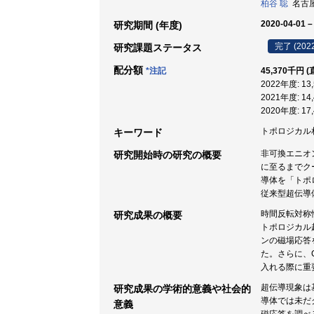
柏谷 聡
名古屋大
2020-04-01 –
研究期間 (年度)
完了 (202
研究課題ステータス
配分額
*注記
45,370千円 
2022年度: 1
2021年度: 1
2020年度: 1
トポロジカル相
キーワード
非可換エニオ
研究開始時の研究の概要
に至るまでク
導体を「トポ
従来型超伝導
時間反転対称
研究成果の概要
トポロジカル
ンの磁場応答
た。さらに、
入れる際に重
超伝導現象は
研究成果の学術的意義や社会的
導体では未だ
意義