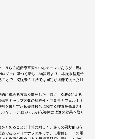
は、長らく超伝導研究の中心テーマであるが、現在
トポロジーに基づく新しい物質観より、非従来型超伝
ることで、3)従来の手法では同定が困難であった非
統的に求める方法を開発した。特に、K理論による
超伝導ギャップ関数の対称性とマヨラナフェルミオ
役割を果たす超伝導体接合に関する理論を発展させ
合わせて、トポロジカル超伝導体に散逸の効果を取り
性をきめることは非常に難しく、多くの異方的超伝
励起であるマヨラナフェルミオンに着目し、その電