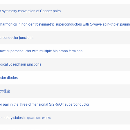
-symmetry conversion of Cooper pairs
monics in non-centrosymmetric superconductors with S-wave spin-triplet pairin
erconductor junctions
ve superconductor with multiple Majorana fermions
gical Josephson junctions
ctor diodes
対の理論
er pair in the three-dimensional Sr2RuO4 superconductor
oundary states in quantum walks