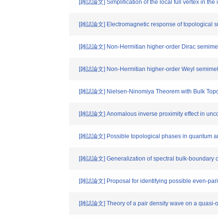
[雑誌論文] Simplification of the local full vertex in the
[雑誌論文] Electromagnetic response of topological s
[雑誌論文] Non-Hermitian higher-order Dirac semime
[雑誌論文] Non-Hermitian higher-order Weyl semimet
[雑誌論文] Nielsen-Ninomiya Theorem with Bulk Topolo
[雑誌論文] Anomalous inverse proximity effect in unco
[雑誌論文] Possible topological phases in quantum an
[雑誌論文] Generalization of spectral bulk-boundary
[雑誌論文] Proposal for identifying possible even-pari
[雑誌論文] Theory of a pair density wave on a quasi-o