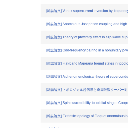
[雑誌論文] Vortex supercurrent inversion by frequency
[雑誌論文] Anomalous Josephson coupling and high-har
[雑誌論文] Theory of proximity effect in s+p-wave sup
[雑誌論文] Odd-frequency pairing in a nonunitary p-wa
[雑誌論文] Flat-band Majorana bound states in topolo
[雑誌論文] A phenomenological theory of supercondu
[雑誌論文] トポロジカル超伝導と奇周波数クーパー
[雑誌論文] Spin susceptibility for orbital-singlet Coop
[雑誌論文] Extrinsic topology of Floquet anomalous b