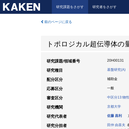
研究課題をさがす
研究者をさがす
前のページに戻る
トポロジカル超伝導体の
20H00131
研究課題/領域番号
基盤研究(A)
研究種目
補助金
配分区分
一般
応募区分
中区分13:
審査区分
京都大学
研究機関
佐藤 昌利
京
研究代表者
田仲 由喜夫
名
研究分担者