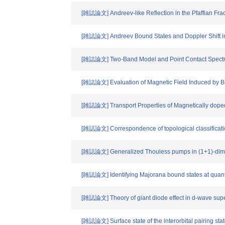
[雑誌論文] Andreev-like Reflection in the Pfaffian Frac
[雑誌論文] Andreev Bound States and Doppler Shift i
[雑誌論文] Two-Band Model and Point Contact Spectr
[雑誌論文] Evaluation of Magnetic Field Induced by 
[雑誌論文] Transport Properties of Magnetically doped
[雑誌論文] Correspondence of topological classificati
[雑誌論文] Generalized Thouless pumps in (1+1)-dimen
[雑誌論文] Identifying Majorana bound states at quant
[雑誌論文] Theory of giant diode effect in d-wave superc
[雑誌論文] Surface state of the interorbital pairing st