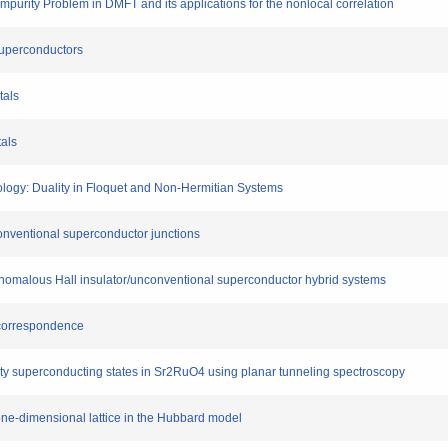
 impurity Problem in DMFT and its applications for the nonlocal correlation
uperconductors
tals
als
gy: Duality in Floquet and Non-Hermitian Systems
nventional superconductor junctions
omalous Hall insulator/unconventional superconductor hybrid systems
 correspondence
ty superconducting states in Sr2RuO4 using planar tunneling spectroscopy
ne-dimensional lattice in the Hubbard model