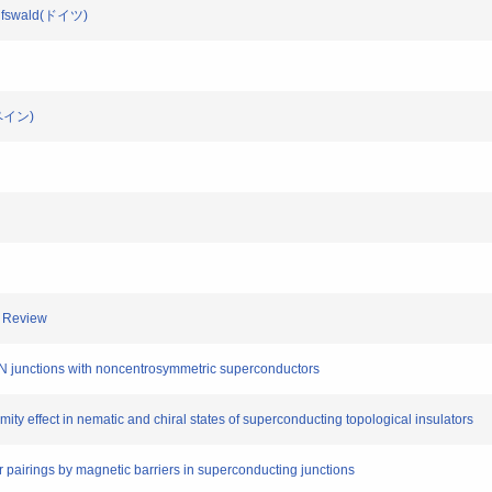
eifswald(ドイツ)
スペイン)
 Review
junctions with noncentrosymmetric superconductors
effect in nematic and chiral states of superconducting topological insulators
pairings by magnetic barriers in superconducting junctions