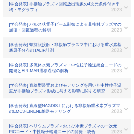
[学会発表] 非接触プラズマ回転放出現象の4次元条件付き平
均トモグラフィ
2023
[学会発表] パルス状電子ビーム制御による非接触プラズマの
崩壊・回復過程の解明
2023
[学会発表] 螺旋状接触・非接触プラズマ中における重水素基
底原子分布のTALIF計測
2023
[学会発表] 多流体水素プラズマ・中性粒子輸送統合コードの
開発とEIR-MAR遷移過程の解析
2023
[学会発表] 直線型装置およびモデリングを用いた中性粒子温
度が非接触プラズマ形成に与える影響に関する研究
2023
[学会発表] 直線型NAGDIS-IIにおける非接触重水素プラズマ
のEMC3-EIRENE輸送モデリング
2023
[学会発表] ヘリウムプラズマおよび水素プラズマの一次元
PICコード・中性粒子輸送コードの開発・統合
2023