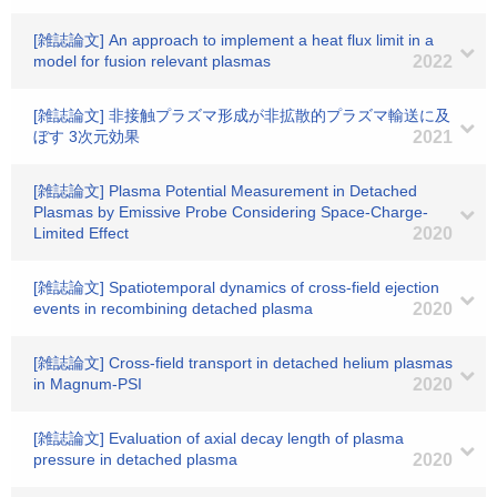
[雑誌論文] An approach to implement a heat flux limit in a
model for fusion relevant plasmas
2022
[雑誌論文] 非接触プラズマ形成が非拡散的プラズマ輸送に及
ぼす 3次元効果
2021
[雑誌論文] Plasma Potential Measurement in Detached
Plasmas by Emissive Probe Considering Space-Charge-
Limited Effect
2020
[雑誌論文] Spatiotemporal dynamics of cross-field ejection
events in recombining detached plasma
2020
[雑誌論文] Cross-field transport in detached helium plasmas
in Magnum-PSI
2020
[雑誌論文] Evaluation of axial decay length of plasma
pressure in detached plasma
2020