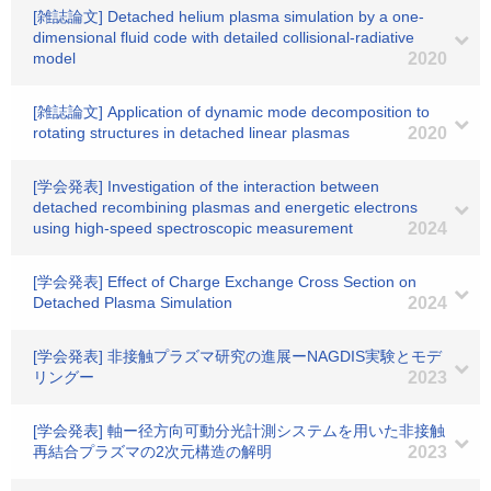
[雑誌論文] Detached helium plasma simulation by a one-
dimensional fluid code with detailed collisional-radiative
model
2020
[雑誌論文] Application of dynamic mode decomposition to
rotating structures in detached linear plasmas
2020
[学会発表] Investigation of the interaction between
detached recombining plasmas and energetic electrons
using high-speed spectroscopic measurement
2024
[学会発表] Effect of Charge Exchange Cross Section on
Detached Plasma Simulation
2024
[学会発表] 非接触プラズマ研究の進展ーNAGDIS実験とモデ
リングー
2023
[学会発表] 軸ー径方向可動分光計測システムを用いた非接触
再結合プラズマの2次元構造の解明
2023