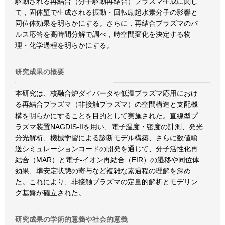
駆動される再結合（分子駆動再結合）プラズマ生成に関し
て，固体壁で生成される振動・回転励起水素分子の影響と
同位体効果を明らかにする。さらに，再結合プラズマのパ
ルス応答を高時間分解で調べ，時空間変化を決定する物
理・化学過程を明らかにする。
研究成果の概要
本研究は、核融合炉ダイバータや低温プラズマ応用におけ
る再結合プラズマ（非接触プラズマ）の空間構造と支配機
構を明らかにすることを目的として実施された。直線型プ
ラズマ装置NAGDIS-IIを用い、電子温度・密度の計測、発光
分光解析、機械学習による診断モデル構築、さらに数値輸
送シミュレーションコードの開発を通じて、分子活性化再
結合（MAR）と電子-イオン再結合（EIR）の遷移や同位体
効果、準安定状態の寄与など複雑な素過程の理解を深め
た。これにより、非接触プラズマの定量的解析とモデリン
グ基盤が確立された。
研究成果の学術的意義や社会的意義