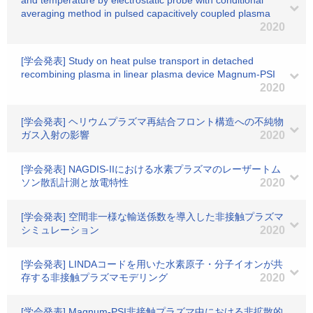
and temperature by electrostatic probe with conditional
averaging method in pulsed capacitively coupled plasma
2020
[学会発表] Study on heat pulse transport in detached
recombining plasma in linear plasma device Magnum-PSI
2020
[学会発表] ヘリウムプラズマ再結合フロント構造への不純物
ガス入射の影響
2020
[学会発表] NAGDIS-IIにおける水素プラズマのレーザートム
ソン散乱計測と放電特性
2020
[学会発表] 空間非一様な輸送係数を導入した非接触プラズマ
シミュレーション
2020
[学会発表] LINDAコードを用いた水素原子・分子イオンが共
存する非接触プラズマモデリング
2020
[学会発表] Magnum-PSI非接触プラズマ中における非拡散的