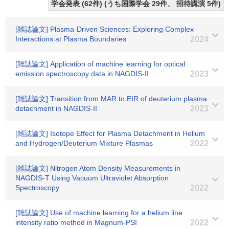
学会発表 (62件) (うち国際学会 29件、 招待講演 5件)
[雑誌論文] Plasma-Driven Sciences: Exploring Complex
Interactions at Plasma Boundaries
2024
[雑誌論文] Application of machine learning for optical
emission spectroscopy data in NAGDIS-II
2023
[雑誌論文] Transition from MAR to EIR of deuterium plasma
detachment in NAGDIS-II
2023
[雑誌論文] Isotope Effect for Plasma Detachment in Helium
and Hydrogen/Deuterium Mixture Plasmas
2022
[雑誌論文] Nitrogen Atom Density Measurements in
NAGDIS-T Using Vacuum Ultraviolet Absorption
Spectroscopy
2022
[雑誌論文] Use of machine learning for a helium line
intensity ratio method in Magnum-PSI
2022