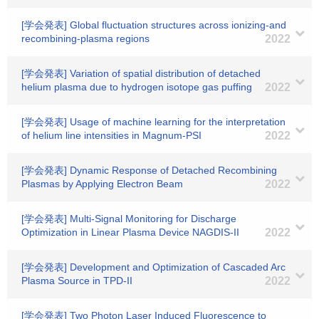
[学会発表] Global fluctuation structures across ionizing-and
recombining-plasma regions
2022
[学会発表] Variation of spatial distribution of detached
helium plasma due to hydrogen isotope gas puffing
2022
[学会発表] Usage of machine learning for the interpretation
of helium line intensities in Magnum-PSI
2022
[学会発表] Dynamic Response of Detached Recombining
Plasmas by Applying Electron Beam
2022
[学会発表] Multi-Signal Monitoring for Discharge
Optimization in Linear Plasma Device NAGDIS-II
2022
[学会発表] Development and Optimization of Cascaded Arc
Plasma Source in TPD-II
2022
[学会発表] Two Photon Laser Induced Fluorescence to