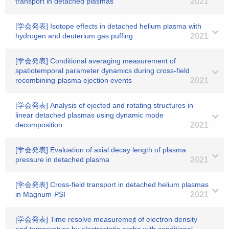
transport in detached plasmas
2021
[学会発表] Isotope effects in detached helium plasma with
hydrogen and deuterium gas puffing
2021
[学会発表] Conditional averaging measurement of
spatiotemporal parameter dynamics during cross-field
recombining-plasma ejection events
2021
[学会発表] Analysis of ejected and rotating structures in
linear detached plasmas using dynamic mode
decomposition
2021
[学会発表] Evaluation of axial decay length of plasma
pressure in detached plasma
2021
[学会発表] Cross-field transport in detached helium plasmas
in Magnum-PSI
2021
[学会発表] Time resolve measuremejt of electron density