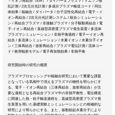
－イオン再結合（EIR） / ダイバータプラズマ / トムソン散
乱計測 / 2次元分光計測 / 多成分プラズマ輸送コード / 同位
体効果 / 核融合 / ダイバータ / 分子活性化再結合 / 電子－イ
オン再結合 / 2次元分光計測システム / 統合シミュレーショ
ン / 再結合プラズマ / 非接触プラズマ / 分子駆動再結合 / 電
子-イオン再結合 / 直線型高密度プラズマ発生装置 / 多流体
プラズマシミュレーション / 非熱平衡過程 / 電子ーイオン再
結合 / 多流体シミュレーション / 水素イオン / 水素分子イオ
ン / 三体再結合 / 放射再結合 / プラズマ電位計測 / 流体コー
ド / 衝突輻射モデル / 電子再加熱効果 / 非熱平衡
研究開始時の研究の概要
プラズマプロセッシングや核融合研究において重要な課題
となっている気相中で消えるプラズマの物性を明らかにす
る。電子・イオン再結合（三体再結合，放射再結合）が主
要な過程となる再結合プラズマ中の非熱平衡性，電位構造
に関連した熱・粒子輸送過程を，直線型高密度プラズマ発
生装置を用いた基礎実験とシミュレーションとの相補的な
研究により明らかにする。また，振動励起水素分子により