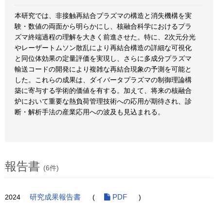
本研究では、非接触再結合プラズマの構造と消失機構を実
験・数値の両面から明らかにし、核融合科学におけるプラ
ズマ終端過程の理解を大きく前進させた。特に、2次元分光
やレーザートムソン散乱により再結合構造の詳細な可視化
と同位体効果の定量評価を実現し、さらに多成分プラズマ
輸送コードの開発により複雑な再結合現象の予測を可能と
した。これらの成果は、ダイバータプラズマの制御理論構
築に寄与する学術的価値を有する。加えて、将来の核融合
炉において重要な熱負荷管理技術への応用が期待され、診
断・解析手法の産業応用への波及も見込まれる。
報告書
(6件)
2024
研究成果報告書
(
PDF
)