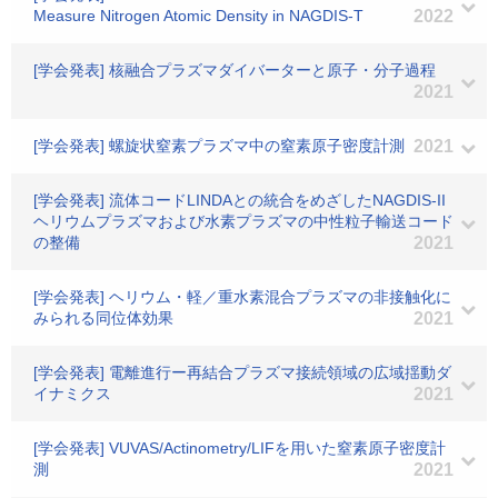
Measure Nitrogen Atomic Density in NAGDIS-T
2022
[学会発表] 核融合プラズマダイバーターと原子・分子過程
2021
[学会発表] 螺旋状窒素プラズマ中の窒素原子密度計測
2021
[学会発表] 流体コードLINDAとの統合をめざしたNAGDIS-II
ヘリウムプラズマおよび水素プラズマの中性粒子輸送コード
の整備
2021
[学会発表] ヘリウム・軽／重水素混合プラズマの非接触化に
みられる同位体効果
2021
[学会発表] 電離進行ー再結合プラズマ接続領域の広域揺動ダ
イナミクス
2021
[学会発表] VUVAS/Actinometry/LIFを用いた窒素原子密度計
測
2021