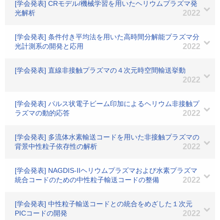
[学会発表] CRモデル/機械学習を用いたヘリウムプラズマ発
光解析
2022
[学会発表] 条件付き平均法を用いた高時間分解能プラズマ分
光計測系の開発と応用
2022
[学会発表] 直線非接触プラズマの４次元時空間輸送挙動
2022
[学会発表] パルス状電子ビーム印加によるヘリウム非接触プ
ラズマの動的応答
2022
[学会発表] 多流体水素輸送コードを用いた非接触プラズマの
背景中性粒子依存性の解析
2022
[学会発表] NAGDIS-IIヘリウムプラズマおよび水素プラズマ
統合コードのための中性粒子輸送コードの整備
2022
[学会発表] 中性粒子輸送コードとの統合をめざした１次元
PICコードの開発
2022