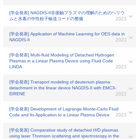
[学会発表] NAGDIS-II非接触プラズマの理解のためのヘリウ
ムと水素の中性粒子輸送コードの整備
2023
[学会発表] Application of Machine Learning for OES data in
NAGDIS-II
2023
[学会発表] Multi-fluid Modeling of Detached Hydrogen
Plasmas in a Linear Plasma Device using Fluid Code
LINDA
2023
[学会発表] Transport modeling of deuterium plasma
detachment in the linear device NAGDIS-II with EMC3-
EIRENE
2023
[学会発表] Development of Lagrange-Monte-Carlo Fluid
Code and Its Application to a Linear Plasma Device
2023
[学会発表] Comparative study of detached H/D plasmas
using laser Thomson scattering and spectroscopy in the