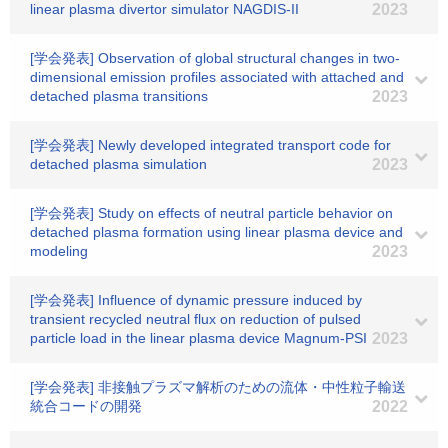
linear plasma divertor simulator NAGDIS-II
2023
[学会発表] Observation of global structural changes in two-
dimensional emission profiles associated with attached and
detached plasma transitions
2023
[学会発表] Newly developed integrated transport code for
detached plasma simulation
2023
[学会発表] Study on effects of neutral particle behavior on
detached plasma formation using linear plasma device and
modeling
2023
[学会発表] Influence of dynamic pressure induced by
transient recycled neutral flux on reduction of pulsed
particle load in the linear plasma device Magnum-PSI
2023
[学会発表] 非接触プラズマ解析のための流体・中性粒子輸送
統合コードの開発
2022