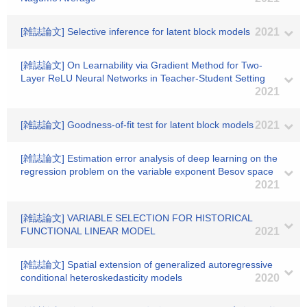
[雑誌論文] Selective inference for latent block models
2021
[雑誌論文] On Learnability via Gradient Method for Two-
Layer ReLU Neural Networks in Teacher-Student Setting
2021
[雑誌論文] Goodness-of-fit test for latent block models
2021
[雑誌論文] Estimation error analysis of deep learning on the
regression problem on the variable exponent Besov space
2021
[雑誌論文] VARIABLE SELECTION FOR HISTORICAL
FUNCTIONAL LINEAR MODEL
2021
[雑誌論文] Spatial extension of generalized autoregressive
conditional heteroskedasticity models
2020