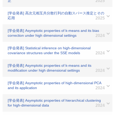
正
2025
[学会発表] 高次元相互共分散行列の自動スパース推定とその
応用
2025
[学会発表] Asymptotic properties of k-means and its bias
correction under high dimensional settings
2024
[学会発表] Statistical inference on high-dimensional
covariance structures under the SSE models
2024
[学会発表] Asymptotic properties of k-means and its
modification under high dimensional settings
2024
[学会発表] Asymptotic properties of high-dimensional PCA
and its application
2024
[学会発表] Asymptotic properties of hierarchical clustering
for high-dimensional data
2024