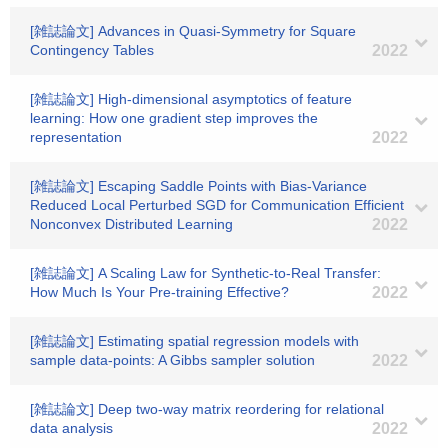
[雑誌論文] Advances in Quasi-Symmetry for Square
Contingency Tables
2022
[雑誌論文] High-dimensional asymptotics of feature
learning: How one gradient step improves the
representation
2022
[雑誌論文] Escaping Saddle Points with Bias-Variance
Reduced Local Perturbed SGD for Communication Efficient
Nonconvex Distributed Learning
2022
[雑誌論文] A Scaling Law for Synthetic-to-Real Transfer:
How Much Is Your Pre-training Effective?
2022
[雑誌論文] Estimating spatial regression models with
sample data-points: A Gibbs sampler solution
2022
[雑誌論文] Deep two-way matrix reordering for relational
data analysis
2022