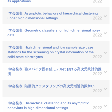
its applications
2022
[学会発表] Asymptotic behaviors of hierarchical clustering
under high dimensional settings
2022
[学会発表] Geometric classifiers for high-dimensional noisy
data
2022
[学会発表] High dimensional and low sample size case
statistics for the screening on crystal information of the
solid-state electrolytes
2022
[学会発表] 強スパイク固有値モデルにおける高次元統計的推
測
2022
[学会発表] 階層的クラスタリングの高次元漸近的振舞い
2022
[学会発表] Hierarchical clustering and its asymptotic
behaviors in high-dimensional settings
2022