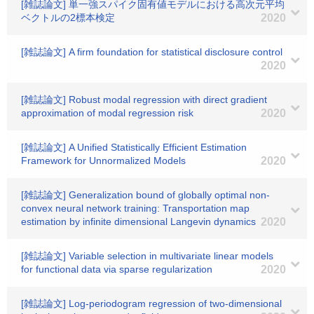
[雑誌論文] 単一強スパイク固有値モデルにおける高次元平均
ベクトルの2標本検定
2020
[雑誌論文] A firm foundation for statistical disclosure control
2020
[雑誌論文] Robust modal regression with direct gradient
approximation of modal regression risk
2020
[雑誌論文] A Unified Statistically Efficient Estimation
Framework for Unnormalized Models
2020
[雑誌論文] Generalization bound of globally optimal non-
convex neural network training: Transportation map
estimation by infinite dimensional Langevin dynamics
2020
[雑誌論文] Variable selection in multivariate linear models
for functional data via sparse regularization
2020
[雑誌論文] Log-periodogram regression of two-dimensional