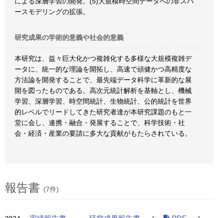
による深層学習の開発。(5)大規模時空間データへの非スパ
ースモデリングの拡張。
研究成果の学術的意義や社会的意義
本研究は、益々巨大化かつ複雑化する多様な大規模複雑デ
ータに、統一的な理論を開拓し、高速で頑健かつ高精度な
方法論を開発することで、最先端データ科学に革新的な展
開を図ったものである。高次元統計解析を基軸とし、機械
学習、深層学習、時空間統計、生物統計、公的統計を世界
的レベルでリードしてきた研究者達が本研究課題のもと一
堂に会し、連携・融合・発展することで、科学技術・社
会・経済・産業の要請に多大な貢献がもたらされている。
報告書
(7件)