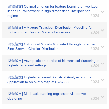
[雑誌論文] Optimal criterion for feature learning of two-layer
linear neural network in high dimensional interpolation
regime
2024
[雑誌論文] A Mixture Transition Distribution Modeling for
Higher‐Order Circular Markov Processes
2024
[雑誌論文] Cylindrical Models Motivated through Extended
Sine-Skewed Circular Distributions
2024
[雑誌論文] Asymptotic properties of hierarchical clustering in
high-dimensional settings
2024
[雑誌論文] High-dimensional Statistical Analysis and Its
Application to an ALMA Map of NGC 253
2024
[雑誌論文] Multi-task learning regression via convex
clustering
2024