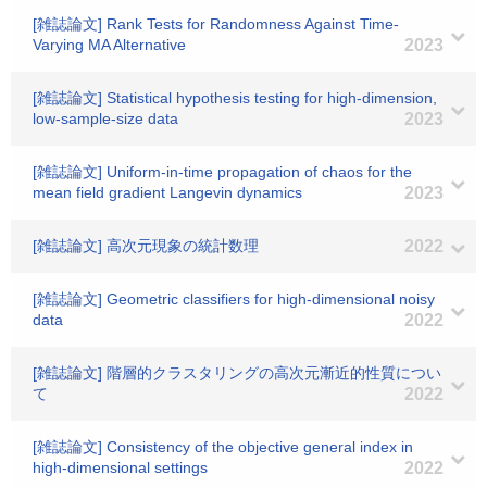
[雑誌論文] Rank Tests for Randomness Against Time-
Varying MA Alternative
2023
[雑誌論文] Statistical hypothesis testing for high-dimension,
low-sample-size data
2023
[雑誌論文] Uniform-in-time propagation of chaos for the
mean field gradient Langevin dynamics
2023
[雑誌論文] 高次元現象の統計数理
2022
[雑誌論文] Geometric classifiers for high-dimensional noisy
data
2022
[雑誌論文] 階層的クラスタリングの高次元漸近的性質につい
て
2022
[雑誌論文] Consistency of the objective general index in
high-dimensional settings
2022