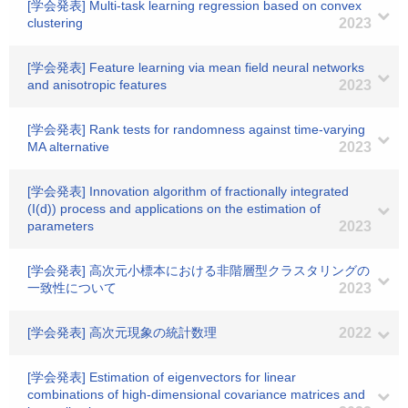
[学会発表] Multi-task learning regression based on convex
clustering
2023
[学会発表] Feature learning via mean field neural networks
and anisotropic features
2023
[学会発表] Rank tests for randomness against time-varying
MA alternative
2023
[学会発表] Innovation algorithm of fractionally integrated
(I(d)) process and applications on the estimation of
parameters
2023
[学会発表] 高次元小標本における非階層型クラスタリングの
一致性について
2023
[学会発表] 高次元現象の統計数理
2022
[学会発表] Estimation of eigenvectors for linear
combinations of high-dimensional covariance matrices and