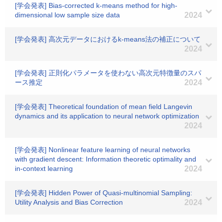
[学会発表] Bias-corrected k-means method for high-
dimensional low sample size data
2024
[学会発表] 高次元データにおけるk-means法の補正について
2024
[学会発表] 正則化パラメータを使わない高次元特徴量のスパ
ース推定
2024
[学会発表] Theoretical foundation of mean field Langevin
dynamics and its application to neural network optimization
2024
[学会発表] Nonlinear feature learning of neural networks
with gradient descent: Information theoretic optimality and
in-context learning
2024
[学会発表] Hidden Power of Quasi-multinomial Sampling:
Utility Analysis and Bias Correction
2024