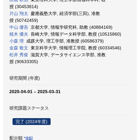
授 (30453814)
片山 翔太
慶應義塾大学, 経済学部(三田), 准教
授 (50742459)
中山 優吾
京都大学, 情報学研究科, 助教 (40884169)
植木 優夫
長崎大学, 情報データ科学部, 教授 (10515860)
小森 理
成蹊大学, 理工学部, 准教授 (60586379)
金森 敬文
東京科学大学, 情報理工学院, 教授 (60334546)
松井 秀俊
滋賀大学, データサイエンス学部, 准教
授 (90633305)
研究期間 (年度)
2020-04-01 – 2025-03-31
研究課題ステータス
完了 (2024年度)
配分額
*注記