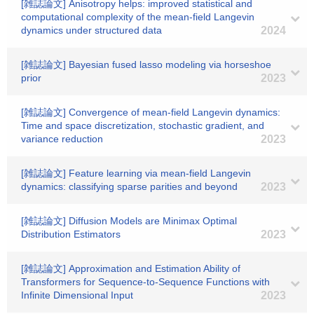
[雑誌論文] Anisotropy helps: improved statistical and
computational complexity of the mean-field Langevin
dynamics under structured data
2024
[雑誌論文] Bayesian fused lasso modeling via horseshoe
prior
2023
[雑誌論文] Convergence of mean-field Langevin dynamics:
Time and space discretization, stochastic gradient, and
variance reduction
2023
[雑誌論文] Feature learning via mean-field Langevin
dynamics: classifying sparse parities and beyond
2023
[雑誌論文] Diffusion Models are Minimax Optimal
Distribution Estimators
2023
[雑誌論文] Approximation and Estimation Ability of
Transformers for Sequence-to-Sequence Functions with
Infinite Dimensional Input
2023