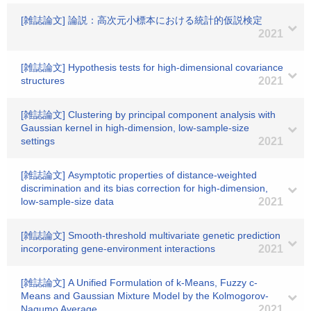
[雑誌論文] 論説：高次元小標本における統計的仮説検定
2021
[雑誌論文] Hypothesis tests for high-dimensional covariance
structures
2021
[雑誌論文] Clustering by principal component analysis with
Gaussian kernel in high-dimension, low-sample-size
settings
2021
[雑誌論文] Asymptotic properties of distance-weighted
discrimination and its bias correction for high-dimension,
low-sample-size data
2021
[雑誌論文] Smooth-threshold multivariate genetic prediction
incorporating gene-environment interactions
2021
[雑誌論文] A Unified Formulation of k-Means, Fuzzy c-
Means and Gaussian Mixture Model by the Kolmogorov-
Nagumo Average
2021