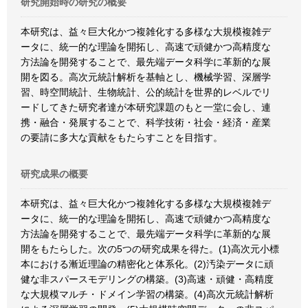
研究開始時の研究の概要
本研究は、益々巨大化かつ複雑化する多様な大規模複雑デ
ータに、統一的な理論を開拓し、高速で頑健かつ高精度な
方法論を開発することで、最先端データ科学に革新的な展
開を図る。高次元統計解析を基軸とし、機械学習、深層学
習、時空間統計、生物統計、公的統計を世界的レベルでリ
ードしてきた研究者達が本研究課題のもと一堂に会し、連
携・融合・発展することで、科学技術・社会・経済・産業
の要請に多大な貢献をもたらすことを目指す。
研究成果の概要
本研究は、益々巨大化かつ複雑化する多様な大規模複雑デ
ータに、統一的な理論を開拓し、高速で頑健かつ高精度な
方法論を開発することで、最先端データ科学に革新的な展
開をもたらした。次の5つの研究成果を得た。(1)高次元小標
本における漸近理論の精密化と体系化。(2)汚染データに頑
健な非スパースモデリングの構築。(3)高速・頑健・高精度
な大規模マルチ・ドメイン学習の構築。(4)高次元統計解析