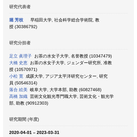
研究代表者
堀 芳枝
早稲田大学, 社会科学総合学術院, 教
授 (30386792)
研究分担者
足立 眞理子
お茶の水女子大学, 名誉教授 (10347479)
大橋 史恵
お茶の水女子大学, ジェンダー研究所, 准教
授 (10570971)
小松 寛
成蹊大学, アジア太平洋研究センター, 研究
員 (50546314)
落合 絵美
岐阜大学, 大学本部, 助教 (60827468)
高橋 加織
芸術文化観光専門職大学, 芸術文化・観光学
部, 助教 (90912303)
研究期間 (年度)
2020-04-01 – 2023-03-31