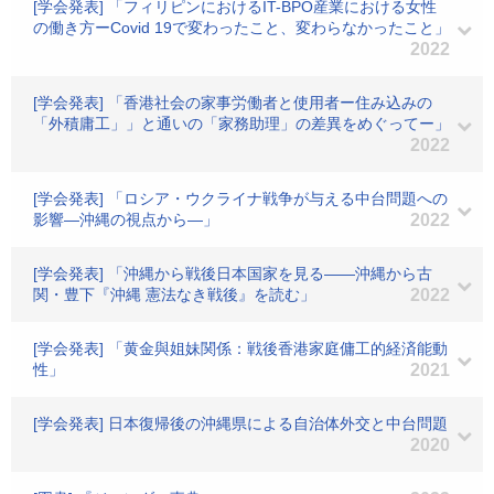
[学会発表] 「フィリピンにおけるIT-BPO産業における女性
の働き方ーCovid 19で変わったこと、変わらなかったこと」
2022
[学会発表] 「香港社会の家事労働者と使用者ー住み込みの
「外積庸工」」と通いの「家務助理」の差異をめぐってー」
2022
[学会発表] 「ロシア・ウクライナ戦争が与える中台問題への
影響―沖縄の視点から―」
2022
[学会発表] 「沖縄から戦後日本国家を見る――沖縄から古
関・豊下『沖縄 憲法なき戦後』を読む」
2022
[学会発表] 「黄金與姐妹関係：戦後香港家庭傭工的経済能動
性」
2021
[学会発表] 日本復帰後の沖縄県による自治体外交と中台問題
2020