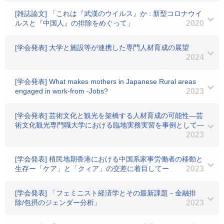
[雑誌論文] 「これは『武漢のウイルス』か : 新型コロナウイ
ルスと『中国人』の排除をめぐって」
2020
[学会発表] 大学と施設等が連携した専門人材育成の展望
2024
[学会発表] What makes mothers in Japanese Rural areas
engaged in work-from -Jobs?
2023
[学会発表] 芸術文化と観光を架橋する人材育成の可能性―芸
術文化観光専門職大学における臨地実務実習を事例として―
2023
[学会発表] 植民地期香港における中国系家事労働者の移動と
生存ー「ケア」と「クィア」の交差に着目してー
2023
[学会発表] 「フェミニスト経済学とその最新課題－金融排
除/包摂のジェンダー分析」
2023