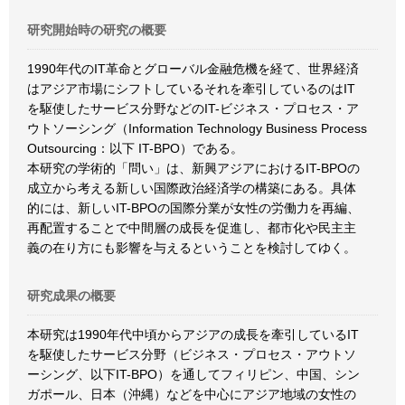
研究開始時の研究の概要
1990年代のIT革命とグローバル金融危機を経て、世界経済
はアジア市場にシフトしているそれを牽引しているのはIT
を駆使したサービス分野などのIT-ビジネス・プロセス・ア
ウトソーシング（Information Technology Business Process
Outsourcing：以下 IT-BPO）である。
本研究の学術的「問い」は、新興アジアにおけるIT-BPOの
成立から考える新しい国際政治経済学の構築にある。具体
的には、新しいIT-BPOの国際分業が女性の労働力を再編、
再配置することで中間層の成長を促進し、都市化や民主主
義の在り方にも影響を与えるということを検討してゆく。
研究成果の概要
本研究は1990年代中頃からアジアの成長を牽引しているIT
を駆使したサービス分野（ビジネス・プロセス・アウトソ
ーシング、以下IT-BPO）を通してフィリピン、中国、シン
ガポール、日本（沖縄）などを中心にアジア地域の女性の