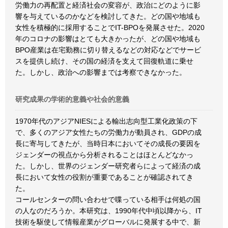
労働力の再配置と経済社会の変容が、政治にどのように影
響を与えているのかなどを検討してきた。どの国や地域も
女性を積極的に採用することでIT-BPOを発展させた。2020
年のコロナの影響はとても大きかったが、どの国や地域も
BPO産業は在宅勤務に切り替えるなどの対応などでサービ
スを提供し続け、その国の経済を支えて回復軌道に乗せ
た。しかし、政治への影響までは考察できなかった。
研究成果の学術的意義や社会的意義
1970年代のアジアNIESによる輸出志向型工業化政策の下
で、多くのアジア女性たちの労働力が動員され、GDPの成
長に寄与してきたが、当時日本においてその成長の要因を
ジェンダーの視点から分析されることはほとんどなかっ
た。しかし、世界のジェンダー研究者らによって経済の成
長において女性の役割が重要であることが確認されてき
た。
コールセンターの問い合わせで喋っている相手は何処の国
の人なのだろうか。本研究は、1990年代中頃以降から、IT
技術を駆使して情報産業がグローバルに発展する中で、新