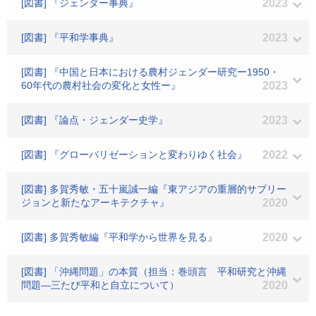
[図書] 『ジェンダー事典』
2023
[図書] 『平和学事典』
2023
[図書] 『中国と日本における農村ジェンダー研究ー1950・
60年代の農村社会の変化と女性ー』
2023
[図書] 『論点・ジェンダー史学』
2023
[図書] 『グローバリゼーションと変わりゆく社会』
2022
[図書] 多賀秀敏・五十嵐誠一編『東アジアの重層的サブリー
ジョンと新たなアーキテクチャ』
2020
[図書] 多賀秀敏編『平和学から世界を見る』
2020
[図書] 「沖縄問題」の本質（担当：巻頭言 平和研究と沖縄
問題―三たび平和と自立について）
2020