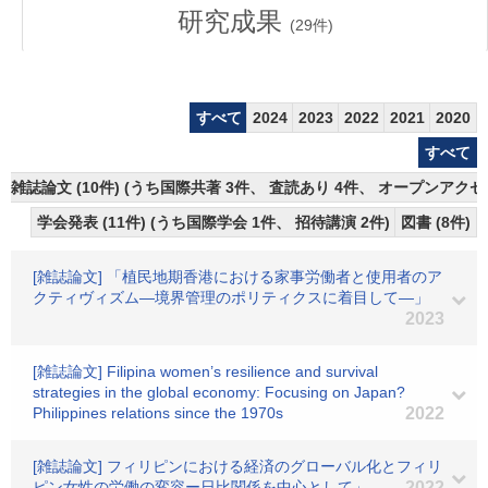
研究成果
(
29
件)
すべて
2024
2023
2022
2021
2020
すべて
雑誌論文 (10件) (うち国際共著 3件、 査読あり 4件、 オープンアクセス
学会発表 (11件) (うち国際学会 1件、 招待講演 2件)
図書 (8件)
[雑誌論文] 「植民地期香港における家事労働者と使用者のア
クティヴィズム―境界管理のポリティクスに着目して―」
2023
[雑誌論文] Filipina women’s resilience and survival
strategies in the global economy: Focusing on Japan?
Philippines relations since the 1970s
2022
[雑誌論文] フィリピンにおける経済のグローバル化とフィリ
ピン女性の労働の変容ー日比関係を中心として」
2022