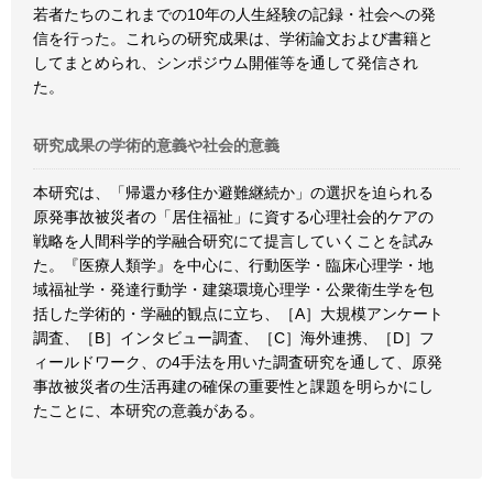
若者たちのこれまでの10年の人生経験の記録・社会への発
信を行った。これらの研究成果は、学術論文および書籍と
してまとめられ、シンポジウム開催等を通して発信され
た。
研究成果の学術的意義や社会的意義
本研究は、「帰還か移住か避難継続か」の選択を迫られる
原発事故被災者の「居住福祉」に資する心理社会的ケアの
戦略を人間科学的学融合研究にて提言していくことを試み
た。『医療人類学』を中心に、行動医学・臨床心理学・地
域福祉学・発達行動学・建築環境心理学・公衆衛生学を包
括した学術的・学融的観点に立ち、［A］大規模アンケート
調査、［B］インタビュー調査、［C］海外連携、［D］フ
ィールドワーク、の4手法を用いた調査研究を通して、原発
事故被災者の生活再建の確保の重要性と課題を明らかにし
たことに、本研究の意義がある。