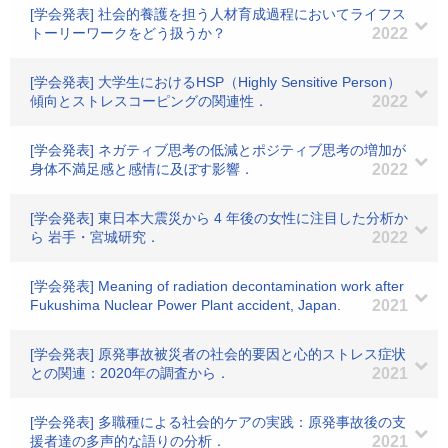
[学会発表] 社会的養護を担う人材育成過程においてライフス
トーリーワークをどう扱うか？
2022
[学会発表] 大学生におけるHSP（Highly Sensitive Person）
傾向とストレスコーピングの関連性．
2022
[学会発表] ネガティブ思考の低減とポジティブ思考の増加が
身体不満足感と感情に及ぼす影響．
2022
[学会発表] 東日本大震災から 4 年後の女性に注目した分析か
ら 岩手・宮城研究．
2022
[学会発表] Meaning of radiation decontamination work after
Fukushima Nuclear Power Plant accident, Japan.
2021
[学会発表] 原発事故被災者の社会的要因と心的ストレス症状
との関連：2020年の調査から．
2021
[学会発表] 多職種による社会的ケアの実践：原発事故後の支
援者達の多声的な語りの分析．
2021