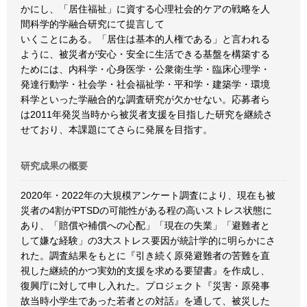
かにし、「居住福祉」に資する心理社会的ケアの戦略を人
間科学的学融合研究にて提言して
いくことにある。「居住は基本的人権である」と言われる
ように、被災者が安心・安全に生活できる基盤を構築する
ためには、内科学・心身医学・公衆衛生学・臨床心理学・
発達行動学・社会学・社会福祉学・平和学・建築学・環境
科学といった学融合的な調査研究が欠かせない。応募者ら
は2011年発災当時から被災者支援を目指した研究を継続さ
せており、本課題にてさらに発展を目指す。
研究成果の概要
2020年・2022年の大規模アンケート調査により、現在も被
災者の4割がPTSDの可能性がある程の高いストレス状態に
あり、「賠償や補償への心配」「現在の失業」「避難者と
して嫌な経験」の3大ストレス要因が統計学的に明らかにさ
れた。調査結果をもとに『引き続く原発避難者の苦難を直
視した継続的かつ実効的支援を求める要望書』を作成し、
復興庁に対して申し入れた。プロジェクト『災害・原発事
故当時小学生であった若者との対話』を通して、被災した