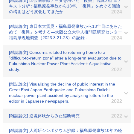
[雑誌論文] 国会議事録データを用いた「復興」言説の計量テ
キスト分析 : 福島原発事故から13年, 「復興」をめぐる議論
の構図はどう変化してきたか
2024
[雑誌論文] 東日本大震災・福島原発事故から13年目にあらた
めて「復興」を考える―大阪公立大学人権問題研究センター
福島県現地調査（2023.3.21-23）の記録．
2024
[雑誌論文] Concerns related to returning home to a
"difficult-to-return zone" after a long-term evacuation due to
Fukushima Nuclear Power Plant Accident: A qualitative
study.
2022
[雑誌論文] Visualizing the decline of public interest in the
Great East Japan Earthquake and Fukushima Daiichi
nuclear power plant accident by analyzing letters to the
editor in Japanese newspapers.
2022
[雑誌論文] 逆境体験からみた縦断研究．
2022
[雑誌論文] 人総研シンポジウム抄録：福島原発事故10年の経