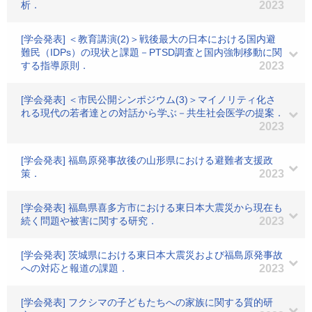
析．
2023
[学会発表] ＜教育講演(2)＞戦後最大の日本における国内避
難民（IDPs）の現状と課題－PTSD調査と国内強制移動に関
する指導原則．
2023
[学会発表] ＜市民公開シンポジウム(3)＞マイノリティ化さ
れる現代の若者達との対話から学ぶ－共生社会医学の提案．
2023
[学会発表] 福島原発事故後の山形県における避難者支援政
策．
2023
[学会発表] 福島県喜多方市における東日本大震災から現在も
続く問題や被害に関する研究．
2023
[学会発表] 茨城県における東日本大震災および福島原発事故
への対応と報道の課題．
2023
[学会発表] フクシマの子どもたちへの家族に関する質的研