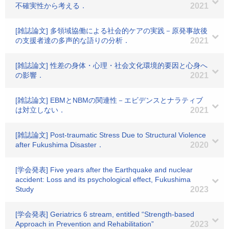
不確実性から考える．
2021
[雑誌論文] 多領域協働による社会的ケアの実践－原発事故後
の支援者達の多声的な語りの分析．
2021
[雑誌論文] 性差の身体・心理・社会文化環境的要因と心身へ
の影響．
2021
[雑誌論文] EBMとNBMの関連性－エビデンスとナラティブ
は対立しない．
2021
[雑誌論文] Post-traumatic Stress Due to Structural Violence
after Fukushima Disaster．
2020
[学会発表] Five years after the Earthquake and nuclear
accident: Loss and its psychological effect, Fukushima
Study
2023
[学会発表] Geriatrics 6 stream, entitled “Strength-based
Approach in Prevention and Rehabilitation”
2023