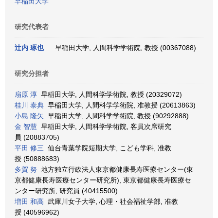
早稲田大学
研究代表者
辻内 琢也
早稲田大学, 人間科学学術院, 教授 (00367088)
研究分担者
扇原 淳
早稲田大学, 人間科学学術院, 教授 (20329072)
桂川 泰典
早稲田大学, 人間科学学術院, 准教授 (20613863)
小島 隆矢
早稲田大学, 人間科学学術院, 教授 (90292888)
金 智慧
早稲田大学, 人間科学学術院, 客員次席研究
員 (20883705)
平田 修三
仙台青葉学院短期大学, こども学科, 准教
授 (50888683)
多賀 努
地方独立行政法人東京都健康長寿医療センター(東
京都健康長寿医療センター研究所), 東京都健康長寿医療セ
ンター研究所, 研究員 (40415500)
増田 和高
武庫川女子大学, 心理・社会福祉学部, 准教
授 (40596962)