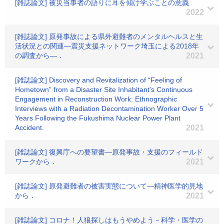
[雑誌論文] 被災当事者の語りに耳を傾け学ぶことの意義
2022
[雑誌論文] 原発事故による県外避難者のメンタルヘルスと生
活状況との関連―震災支援ネットワーク埼玉による2018年
の調査から―．
2021
[雑誌論文] Discovery and Revitalization of “Feeling of
Hometown” from a Disaster Site Inhabitant's Continuous
Engagement in Reconstruction Work: Ethnographic
Interviews with a Radiation Decontamination Worker Over 5
Years Following the Fukushima Nuclear Power Plant
Accident.
2021
[雑誌論文] 復興庁への要望書―原発事故・支援のフィールド
ワークから．
2021
[雑誌論文] 原発避難者の被害実態について―精神医学的見地
から．
2021
[雑誌論文] コロナ！人狼探しはもうやめよう－科学・医学の