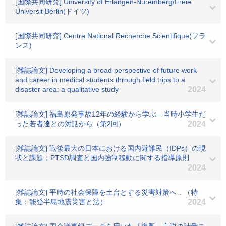
[国際共同研究] University of Erlangen-Nuremberg/Freie
Universit Berlin(ドイツ)
[国際共同研究] Centre National Recherche Scientifique(フラ
ンス)
[雑誌論文] Developing a broad perspective of future work
and career in medical students through field trips to a
disaster area: a qualitative study
2024
[雑誌論文] 福島原発事故12年の経験から学ぶ―当時小学生だ
った若者達との対話から（第2回）
2024
[雑誌論文] 戦後最大の日本における国内避難民（IDPs）の現
状と課題；PTSD調査と国内強制移動に関する指導原則
2024
[雑誌論文] 平時の社会保障を土台とする災害対策へ．（特
集：能登半島地震災害と法）
2024