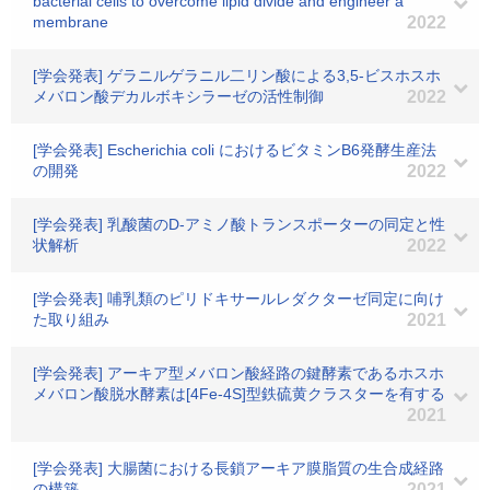
bacterial cells to overcome lipid divide and engineer a
membrane
2022
[学会発表] ゲラニルゲラニル二リン酸による3,5-ビスホスホ
メバロン酸デカルボキシラーゼの活性制御
2022
[学会発表] Escherichia coli におけるビタミンB6発酵生産法
の開発
2022
[学会発表] 乳酸菌のD-アミノ酸トランスポーターの同定と性
状解析
2022
[学会発表] 哺乳類のピリドキサールレダクターゼ同定に向け
た取り組み
2021
[学会発表] アーキア型メバロン酸経路の鍵酵素であるホスホ
メバロン酸脱水酵素は[4Fe-4S]型鉄硫黄クラスターを有する
2021
[学会発表] 大腸菌における長鎖アーキア膜脂質の生合成経路
の構築
2021