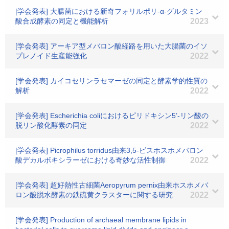
[学会発表] 大腸菌における新奇フォリルポリ-α-グルタミン
酸合成酵素の同定と機能解析
2023
[学会発表] アーキア型メバロン酸経路を用いた大腸菌のイソ
プレノイド生産能強化
2022
[学会発表] カイコセリンラセマーゼの同定と酵素学的性質の
解析
2022
[学会発表] Escherichia coliにおけるピリドキシン5’-リン酸の
脱リン酸化酵素の同定
2022
[学会発表] Picrophilus torridus由来3,5-ビスホスホメバロン
酸デカルボキシラーゼにおける奇妙な活性制御
2022
[学会発表] 超好熱性古細菌Aeropyrum pernix由来ホスホメバ
ロン酸脱水酵素の鉄硫黄クラスターに関する研究
2022
[学会発表] Production of archaeal membrane lipids in