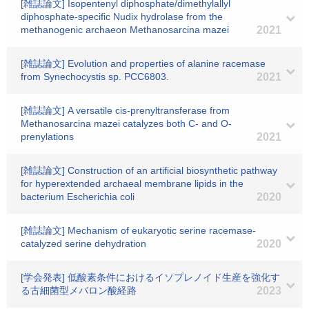
[雑誌論文] Isopentenyl diphosphate/dimethylallyl
diphosphate-specific Nudix hydrolase from the
methanogenic archaeon Methanosarcina mazei
2021
[雑誌論文] Evolution and properties of alanine racemase
from Synechocystis sp. PCC6803.
2021
[雑誌論文] A versatile cis-prenyltransferase from
Methanosarcina mazei catalyzes both C- and O-
prenylations
2021
[雑誌論文] Construction of an artificial biosynthetic pathway
for hyperextended archaeal membrane lipids in the
bacterium Escherichia coli
2020
[雑誌論文] Mechanism of eukaryotic serine racemase-
catalyzed serine dehydration
2020
[学会発表] 低酸素条件におけるイソプレノイド生産を強化す
る古細菌型メバロン酸経路
2023