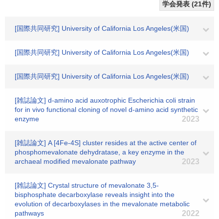
学会発表 (21件)
[国際共同研究] University of California Los Angeles(米国)
[国際共同研究] University of California Los Angeles(米国)
[国際共同研究] University of California Los Angeles(米国)
[雑誌論文] d‐amino acid auxotrophic Escherichia coli strain
for in vivo functional cloning of novel d‐amino acid synthetic
enzyme
2023
[雑誌論文] A [4Fe-4S] cluster resides at the active center of
phosphomevalonate dehydratase, a key enzyme in the
archaeal modified mevalonate pathway
2023
[雑誌論文] Crystal structure of mevalonate 3,5-
bisphosphate decarboxylase reveals insight into the
evolution of decarboxylases in the mevalonate metabolic
pathways
2022