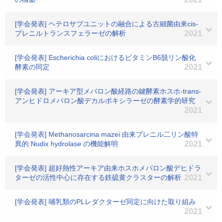
[学会発表] ヘテロサブユニットの融合による古細菌由来cis-
プレニルトランスフェラーゼの解析
2021
[学会発表] Escherichia coliにおけるビタミンB6脱リン酸化
酵素の同定
2021
[学会発表] アーキア型メバロン酸経路の鍵酵素ホスホ-trans-
アンヒドロメバロン酸デカルボキシラーゼの酵素学的研究
2021
[学会発表] Methanosarcina mazei 由来プレニル二リン酸特
異的 Nudix hydrolase の機能解明
2021
[学会発表] 超好熱性アーキア由来ホスホメバロン酸デヒドラ
ターゼの活性中心に存在する鉄硫黄クラスターの解析
2021
[学会発表] 哺乳類のPLレダクターゼ同定に向けた取り組み
2021