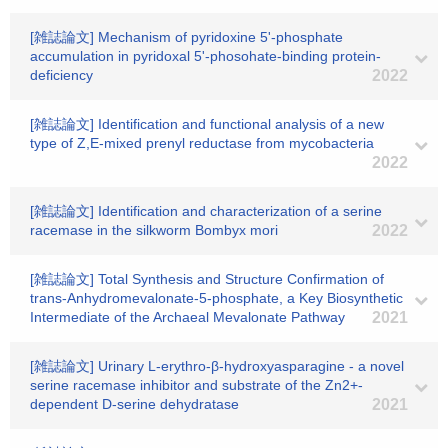
[雑誌論文] Mechanism of pyridoxine 5'-phosphate
accumulation in pyridoxal 5'-phosohate-binding protein-
deficiency
2022
[雑誌論文] Identification and functional analysis of a new
type of Z,E-mixed prenyl reductase from mycobacteria
2022
[雑誌論文] Identification and characterization of a serine
racemase in the silkworm Bombyx mori
2022
[雑誌論文] Total Synthesis and Structure Confirmation of
trans-Anhydromevalonate-5-phosphate, a Key Biosynthetic
Intermediate of the Archaeal Mevalonate Pathway
2021
[雑誌論文] Urinary L-erythro-β-hydroxyasparagine - a novel
serine racemase inhibitor and substrate of the Zn2+-
dependent D-serine dehydratase
2021