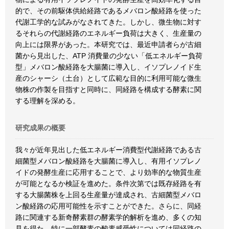
的で、その前駆体供給経路であるメバロン酸経路を使った
代謝工学的な試みがなされてきた。しかし、微生物に対す
るそれらの代謝経路のエネルギー負荷は大きく、生産量の
向上には限界があった。本研究では、最近申請者らが古細
菌から見出した、ATP 消費量の少ない「低エネルギー負荷
型」メバロン酸経路を大腸菌に導入し、イソプレノイド生
産のシャーシ（土台）として広範な目的に利用可能な微生
物株の作製を目指すと同時に、同経路を構成する酵素に関
する理解を深める。
研究成果の概要
我々が近年見出した低エネルギー消費型代謝経路である古
細菌型メバロン酸経路を大腸菌に導入し、有用イソプレノ
イドの発酵生産に応用することで、より効率的な物質生産
が可能となるか検証を進めた。条件次第では既存経路を有
する大腸菌株を上回る生産量が達成され、古細菌型メバロ
ン酸経路の応用可能性を示すことができた。さらに、同経
路に関連する新奇酵素群の酵素学的解析を進め、多くの知
見を得た。特に一部酵素の酸素感受性については同経路の