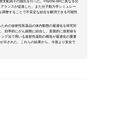
支配因子の抽出を行った。Psyche-BRに異なる分
クリアランスが促進した。また分子動力学シミュレー
ーの長さを調整することで不安定な結合を解消できる可能性
るための放射性医薬品の体内動態の最適化を研究対
に、効率的にがん細胞に結合し、直接的に放射線を
ィング法で用いる放射性薬剤の構造が最適化の重要
形が示された。これらの結果から、今後より安全で