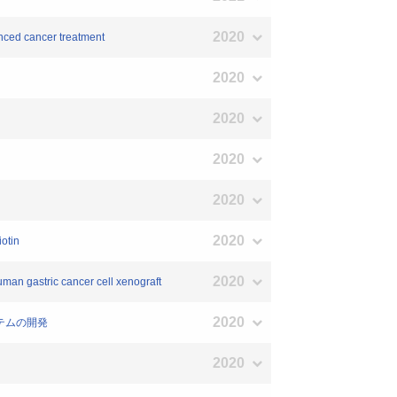
2020
nced cancer treatment
2020
2020
2020
2020
2020
iotin
2020
man gastric cancer cell xenograft
2020
テムの開発
2020