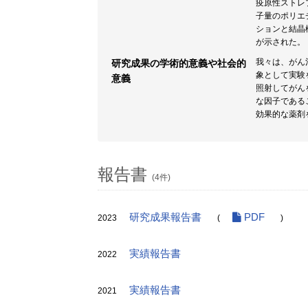
疫原性ストレプ
子量のポリエ
ションと結晶構
が示された。
我々は、がん
研究成果の学術的意義や社会的
象として実験
意義
照射してがん
な因子である
効果的な薬剤
報告書
(4件)
研究成果報告書
PDF
2023
(
)
実績報告書
2022
実績報告書
2021