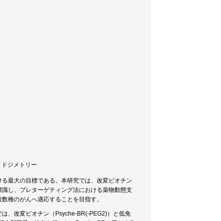
 / ドジメトリー
ける最大の目標である。本研究では、改変ビオチン
標識し、プレターゲティング法における薬物動態支
複数種のがんへ適応することを目指す。
ビオチン（Psyche-BR(-PEG2)）と低免