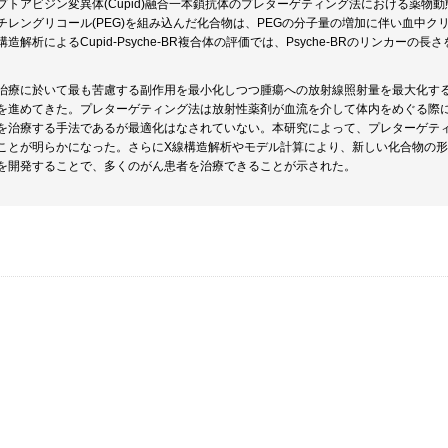
トアビジン変異体(Cupid)融合一本鎖抗体のプレターゲティング法における薬物動態
チレングリコール(PEG)を組み込んだ化合物は、PEGの分子量の増加に伴い血中
造解析によるCupid-Psyche-BR複合体の評価では、Psyche-BRのリンカ
治療に於いて最も苦慮する副作用を最小化しつつ腫瘍への放射線照射量を最大化す
を進めてきた。プレターゲティング法は放射性薬剤が血流を介して体内をめぐる際
を治療する手法であるが最適化はなされていない。本研究によって、プレターゲテ
ことが明らかになった。さらにX線構造解析やモデル計算により、新しい化合物の
を開発することで、多くのがん患者を治療できることが示された。