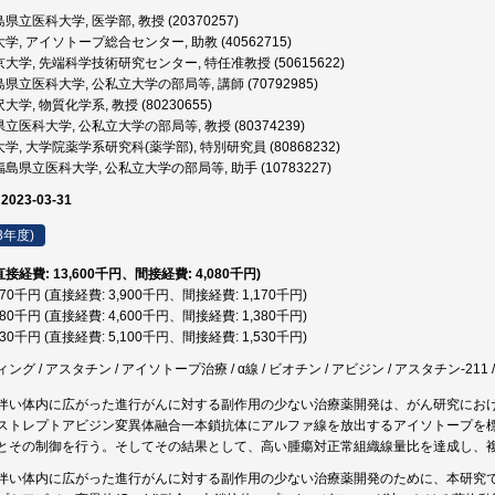
県立医科大学, 医学部, 教授 (20370257)
, アイソトープ総合センター, 助教 (40562715)
大学, 先端科学技術研究センター, 特任准教授 (50615622)
県立医科大学, 公私立大学の部局等, 講師 (70792985)
大学, 物質化学系, 教授 (80230655)
医科大学, 公私立大学の部局等, 教授 (80374239)
, 大学院薬学系研究科(薬学部), 特別研究員 (80868232)
島県立医科大学, 公私立大学の部局等, 助手 (10783227)
 2023-03-31
3年度)
(直接経費: 13,600千円、間接経費: 4,080千円)
,070千円 (直接経費: 3,900千円、間接経費: 1,170千円)
,980千円 (直接経費: 4,600千円、間接経費: 1,380千円)
,630千円 (直接経費: 5,100千円、間接経費: 1,530千円)
グ / アスタチン / アイソトープ治療 / α線 / ビオチン / アビジン / アスタチン-211
伴い体内に広がった進行がんに対する副作用の少ない治療薬開発は、がん研究にお
ストレプトアビジン変異体融合一本鎖抗体にアルファ線を放出するアイソトープを
とその制御を行う。そしてその結果として、高い腫瘍対正常組織線量比を達成し、
い体内に広がった進行がんに対する副作用の少ない治療薬開発のために、本研究では、改変