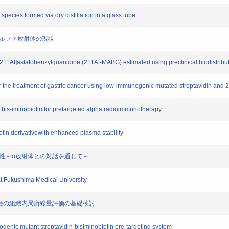
pecies formed via dry distillation in a glass tube
アルファ放射体の現状
1At]astatobenzylguanidine (211At-MABG) estimated using preclinical biodistribu
e treatment of gastric cancer using low-immunogenic mutated streptavidin and 21
bis-iminobiotin for pretargeted alpha radioimmunotherapy
in derivativewith enhanced plasma stability
要性～α放射体との対話を通じて～
t Fukushima Medical University
核種の組織内局所線量評価の基礎検討
enic mutant streptavidin-bisiminobiotin pre-targeting system