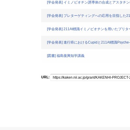
[学会発表] イミノビオチン誘導体の合成とアスタチ
[学会発表] プレターゲティングへの応用を目指した2
[学会発表] 211At標識イミノビオチンを用いたプ
[学会発表] 進行癌におけるCupidと211At標識Ps
[図書] 福島復興知学講義
URL: