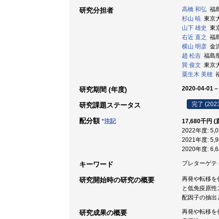
高橋 和弘
福島
研究分担者
杉山 暁
東京大学
山下 雄史
東京
右近 直之
福島
横山 明彦
金沢
趙 松吉
福島県立
巽 俊文
東京大学
粟生木 美穂
福
2020-04-01 –
研究期間 (年度)
完了 (202
研究課題ステータス
配分額
*注記
17,680千円 
2022年度: 5
2021年度: 5
2020年度: 6
プレターゲティン
キーワード
再発や転移を
研究開始時の研究の概要
と低免疫原性
配因子の抽出
再発や転移を伴
研究成果の概要