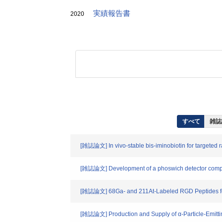
実績報告書
2020
すべて
雑誌
[雑誌論文] In vivo-stable bis-iminobiotin for targeted ra
[雑誌論文] Development of a phoswich detector compo
[雑誌論文] 68Ga- and 211At-Labeled RGD Peptides for 
[雑誌論文] Production and Supply of α-Particle-Emitti