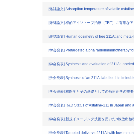
[雑誌論文] Adsorption temperature of volatile astatine s
[雑誌論文] 標的アイソトープ治療（TRT）に有用な
[雑誌論文] Human dosimetry of free 211At and meta-[21
[学会発表] Pretargeted alpha radioimmunotherapy for th
[学会発表] Synthesis and evaluation of 211At-labeled 
[学会発表] Synthesis of an 211At labelled bis-iminobiot
[学会発表] 核医学とその基礎としての放射化学の重
[学会発表] R&D Status of Astatine-211 in Japan and a
[学会発表] 新規イメージング技術を用いたα線放出
[学会発表] Targeted delivery of 211At with low immunog