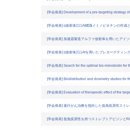
[学会発表] Development of a pre-targeting strategy of 
[学会発表] α放射体211At標識イミノビオチンの作
[学会発表] 加速器製造アルファ放射体を用いたアイ
[学会発表] α放射体211Atを用いたプレターゲティ
[学会発表] Search for the optimal bis-iminobiotin for t
[学会発表] Biodistribution and dosimetry studies for the
[学会発表] Evaluation of therapeutic effect of the targ
[学会発表] 進行がん治療を指向した低免疫原性スト
[学会発表] 低免疫原性を持つストレプトアビジンと