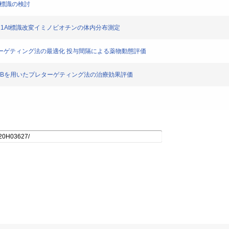
ン標識の検討
11At標識改変イミノビオチンの体内分布測定
リターゲティング法の最適化 投与間隔による薬物動態評価
yche-Bを用いたプレターゲティング法の治療効果評価