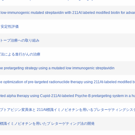
low-immunogenic mutated streptavidin with 211At labeled modified biotin for adva
成と安定性評価
ソトープ治療への取り組み
ング法による進行がんの治療
he pretargeting strategy using a mutated low immunogenic streptavidin
 optimization of pre-targeted radionuclide therapy using 211At-labeled modified b
eted alpha therapy using Cupid-211At-labeled Psyche-B pretargeting system in a hu
レプトアビジン変異体と 211At標識イミノビオチンを用いるプレターゲティングシス
RI標識イミノビオチンを用いたプ レターゲティング法の開発