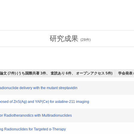
研究成果
(
28
件)
論文 (7件) (うち国際共著 3件、 査読あり 6件、 オープンアクセス 5件)
学会発表 
dionuclide delivery with the mutant streptavidin
sed of ZnS(Ag) and YAP(Ce) for astatine-211 imaging
Radiotheranostics with Multiradionuclides
ng Radionuclides for Targeted α-Therapy