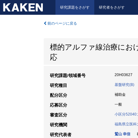
研究課題をさがす
研究者をさがす
前のページに戻る
標的アルファ線治療にお
応
20H03627
研究課題/領域番号
基盤研究(B)
研究種目
補助金
配分区分
一般
応募区分
小区分5204
審査区分
福島県立医科
研究機関
鷲山 幸信
福
研究代表者