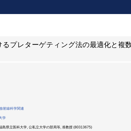
けるプレターゲティング法の最適化と複
0:放射線科学関連
大学
島県立医科大学, 公私立大学の部局等, 准教授 (80313675)