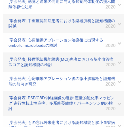
[学会発表] 聴覚と運動の同期に与える知覚的体制化の提示間
隔依存性効果
2020
[学会発表] 中重度認知症患者における楽器演奏と認知機能の
関係
2020
[学会発表] 心房細動アブレーション治療後に出現する
embolic microbleedsの検討
2020
[学会発表] 軽度認知機能障害(MCI)患者における脳小血管病
スコアと認知機能の検討
2020
[学会発表] 心房細動アブレーション後の微小脳塞栓と認知機
能の前向き研究
2020
[学会発表] PSP/CBD:神経画像の進歩 定量的磁化率マッピン
グ 進行性核上性麻痺、多系統萎縮症とパーキンソン病の検
討
2020
[学会発表] もの忘れ外来患者における認知機能と脳小血管病