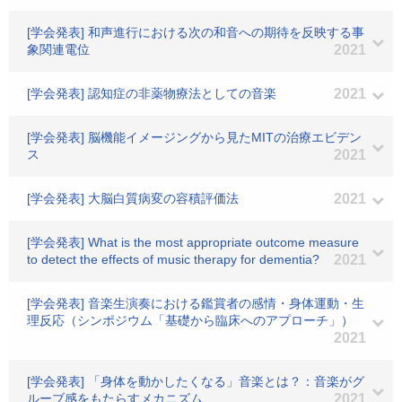
[学会発表] 和声進行における次の和音への期待を反映する事
象関連電位
2021
[学会発表] 認知症の非薬物療法としての音楽
2021
[学会発表] 脳機能イメージングから見たMITの治療エビデン
ス
2021
[学会発表] 大脳白質病変の容積評価法
2021
[学会発表] What is the most appropriate outcome measure
to detect the effects of music therapy for dementia?
2021
[学会発表] 音楽生演奏における鑑賞者の感情・身体運動・生
理反応（シンポジウム「基礎から臨床へのアプローチ」）
2021
[学会発表] 「身体を動かしたくなる」音楽とは？：音楽がグ
ルーブ感をもたらすメカニズム
2021