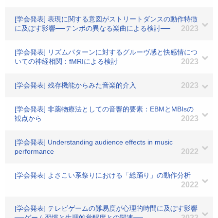
[学会発表] 表現に関する意図がストリートダンスの動作特徴
に及ぼす影響──テンポの異なる楽曲による検討──
2023
[学会発表] リズムパターンに対するグルーヴ感と快感情につ
いての神経相関：fMRIによる検討
2023
[学会発表] 残存機能からみた音楽的介入
2023
[学会発表] 非薬物療法としての音響的要素：EBMとMBIsの
観点から
2023
[学会発表] Understanding audience effects in music
performance
2022
[学会発表] よさこい系祭りにおける「総踊り」の動作分析
2022
[学会発表] テレビゲームの難易度が心理的時間に及ぼす影響
──ゲーム習慣と生理的覚醒度との関連──
2022