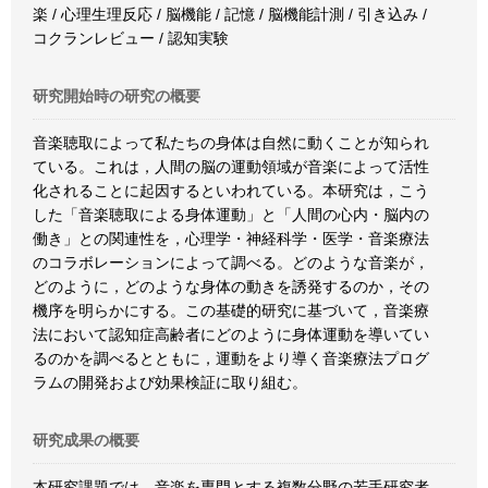
楽 / 心理生理反応 / 脳機能 / 記憶 / 脳機能計測 / 引き込み /
コクランレビュー / 認知実験
研究開始時の研究の概要
音楽聴取によって私たちの身体は自然に動くことが知られ
ている。これは，人間の脳の運動領域が音楽によって活性
化されることに起因するといわれている。本研究は，こう
した「音楽聴取による身体運動」と「人間の心内・脳内の
働き」との関連性を，心理学・神経科学・医学・音楽療法
のコラボレーションによって調べる。どのような音楽が，
どのように，どのような身体の動きを誘発するのか，その
機序を明らかにする。この基礎的研究に基づいて，音楽療
法において認知症高齢者にどのように身体運動を導いてい
るのかを調べるとともに，運動をより導く音楽療法プログ
ラムの開発および効果検証に取り組む。
研究成果の概要
本研究課題では，音楽を専門とする複数分野の若手研究者