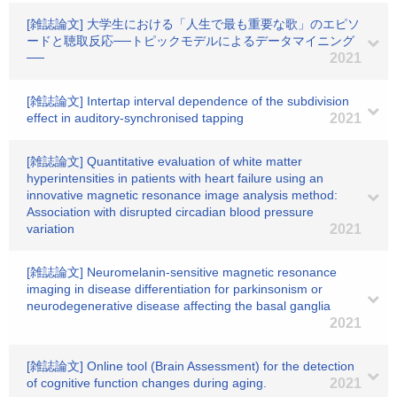
[雑誌論文] 大学生における「人生で最も重要な歌」のエピソ
ードと聴取反応──トピックモデルによるデータマイニング
──
2021
[雑誌論文] Intertap interval dependence of the subdivision
effect in auditory‐synchronised tapping
2021
[雑誌論文] Quantitative evaluation of white matter
hyperintensities in patients with heart failure using an
innovative magnetic resonance image analysis method:
Association with disrupted circadian blood pressure
variation
2021
[雑誌論文] Neuromelanin-sensitive magnetic resonance
imaging in disease differentiation for parkinsonism or
neurodegenerative disease affecting the basal ganglia
2021
[雑誌論文] Online tool (Brain Assessment) for the detection
of cognitive function changes during aging.
2021