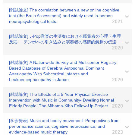
[雑誌論文] The correlation between a new online cognitive
test (the Brain Assessment) and widely used in-person
neuropsychological tests.
2021
[雑誌論文] J-Pop音楽の生演奏における鑑賞者の心理・生理
反応──テンポへの引き込みと演奏者の感情的解釈の伝達──
2020
[雑誌論文] A Nationwide Survey and Multicenter Registry-
Based Database of Cerebral Autosomal Dominant
Arteriopathy With Subcortical Infarcts and
Leukoencephalopathy in Japan
2020
[雑誌論文] The Effects of a 5-Year Physical Exercise
Intervention with Music in Community- Dwelling Normal
Elderly People: The Mihama-Kiho Follow-Up Project
2020
[学会発表] Music and bodily movement: Perspectives from
performance science, cognitive neuroscience, and
evidence-based music therapy
2023