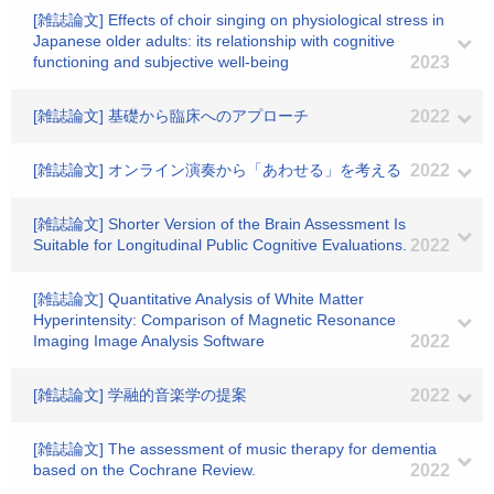
[雑誌論文] Effects of choir singing on physiological stress in
Japanese older adults: its relationship with cognitive
functioning and subjective well-being
2023
[雑誌論文] 基礎から臨床へのアプローチ
2022
[雑誌論文] オンライン演奏から「あわせる」を考える
2022
[雑誌論文] Shorter Version of the Brain Assessment Is
Suitable for Longitudinal Public Cognitive Evaluations.
2022
[雑誌論文] Quantitative Analysis of White Matter
Hyperintensity: Comparison of Magnetic Resonance
Imaging Image Analysis Software
2022
[雑誌論文] 学融的音楽学の提案
2022
[雑誌論文] The assessment of music therapy for dementia
based on the Cochrane Review.
2022