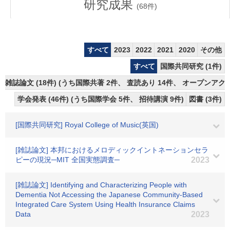
研究成果
(
68
件)
すべて
2023
2022
2021
2020
その他
すべて
国際共同研究 (1件)
雑誌論文 (18件) (うち国際共著 2件、 査読あり 14件、 オープンアクセ
学会発表 (46件) (うち国際学会 5件、 招待講演 9件)
図書 (3件)
[国際共同研究] Royal College of Music(英国)
[雑誌論文] 本邦におけるメロディックイントネーションセラ
ピーの現況─MIT 全国実態調査─
2023
[雑誌論文] Identifying and Characterizing People with
Dementia Not Accessing the Japanese Community-Based
Integrated Care System Using Health Insurance Claims
Data
2023