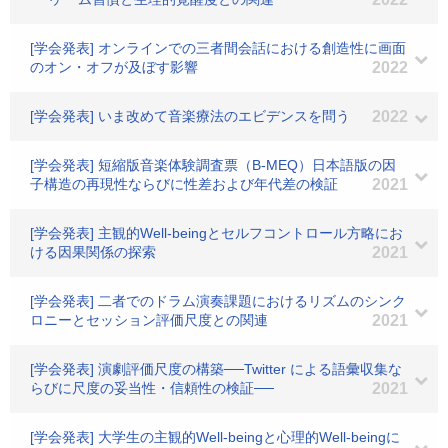
[学会発表] オンラインでの三者間会話における創造性に画面
のオン・オフが及ぼす影響
2022
[学会発表] いま改めて音楽療法のエビデンスを問う
2022
[学会発表] 短縮版音楽体験調査票（B-MEQ）日本語版の因
子構造の再現性ならびに性差および年代差の検証
2021
[学会発表] 主観的Well-beingとセルフコントロール方略にお
ける因果関係の探索
2021
[学会発表] 二者でのドラム演奏課題におけるリズムのシンク
ロニーとセッション評価尺度との関連
2021
[学会発表] 演劇評価尺度の構築──Twitter による語彙収集な
らびに尺度の妥当性・信頼性の検証──
2021
[学会発表] 大学生の主観的Well-beingと心理的Well-beingに