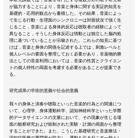
が協力することにより，音楽と身体に関する実証的知見を
基礎的・応用的観点から蓄積した。その結果，音楽によっ
て生じる行動・生理面のシンクロニーは対面状況で強く生
じること，音楽による身体的反応は聴取者の経験によって
異なること，そうした身体反応は情動とは独立した脳内処
理に基づいていることが示唆された。これらの知見に基づ
けば，音楽と身体の関係を記述する上では，刺激レベルと
個人レベルの要因を整理しておく必要があり，非薬物的療
法としての音楽利用においては，音楽の性質とクライエン
トの個人特性の両面を考慮する必要があることが提案でき
る。
研究成果の学術的意義や社会的意義
我々の身体と演奏や聴取といった音楽的行為との関連につ
いて、心理学、身体運動科学、認知神経科学といった学際
的データサイエンスの文脈において、その現象が生じる場
面の観察研究および統制された実験・計測の両面から整理
することができた。また、こうした基礎研究と音楽療法・
認知症医療の専門家が協力し、運動を引き起こす一助とし