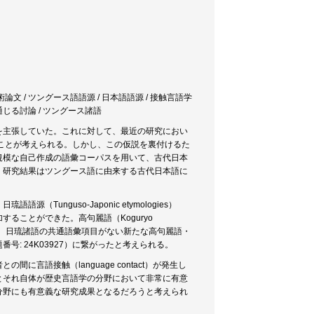
学術論文 / ツングース語語源 / 日本語語源 / 接触言語学
を通じる討論 / ツングース諸語
を主張していた。これに対して、最近の研究におい
ことが考えられる。しかし、この仮説を裏付けるた
規模な自己作成の語彙コーパスを用いて、古代日本
。研究結果はツングース語に由来する古代日本語に
nguso-Japonic etymologies）
ることができた。高句麗語（Koguryo
お、日琉諸語の共通語彙項目がない新たな高句麗語・
: 24K03927）に繋がったと考えられる。
語接触（language contact）が発生し
とそれ自体が歴史言語学の分野において非常に有意
分野にも有意義な研究成果となるだろうと考えられ