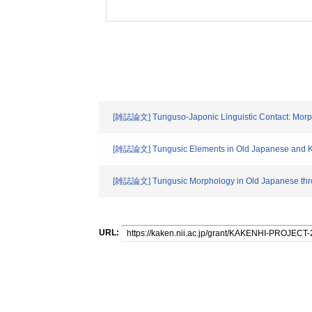
[雑誌論文] Tunguso-Japonic Linguistic Contact: Morphol
[雑誌論文] Tungusic Elements in Old Japanese and 
[雑誌論文] Tungusic Morphology in Old Japanese throu
URL: