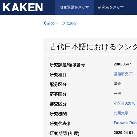
研究課題をさがす
研究者をさがす
前のページに戻る
古代日本語におけるツング
20K00647
研究課題/領域番号
基盤研究(C)
研究種目
基金
配分区分
一般
応募区分
小区分0207
審査区分
九州大学
研究機関
Pauwels Rub
研究代表者
2020-04-01 –
研究期間 (年度)