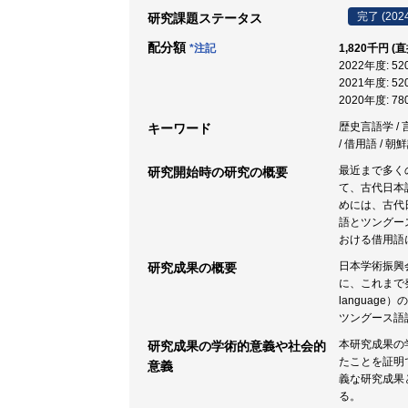
完了 (202
研究課題ステータス
配分額
*注記
1,820千円 (
2022年度: 5
2021年度: 5
2020年度: 7
歴史言語学 / 
キーワード
/ 借用語 / 
最近まで多く
研究開始時の研究の概要
て、古代日本
めには、古代
語とツングー
おける借用語
日本学術振興会
研究成果の概要
に、これまで
langua
ツングース語
本研究成果の学
研究成果の学術的意義や社会的
たことを証明
意義
義な研究成果
る。