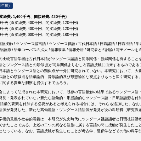
4年度)
直接経費: 1,400千円、間接経費: 420千円)
20千円 (直接経費: 400千円、間接経費: 120千円)
20千円 (直接経費: 400千円、間接経費: 120千円)
80千円 (直接経費: 600千円、間接経費: 180千円)
言語接触 / ツングース諸言語 / ツングース祖語 / 古代日本語 / 日琉諸語 / 日琉祖語 / 
朝鮮語語源 / 語彙コーパスの拡大 / 情報収集 / 情報分析 / 研究者との討論 / 電子メール
の比較言語学者は古代日本語がツングース諸語と同系関係・親縁関係を有すること
語とツングース語との類似 点が同系関係よりむしろ言語接触に由来するものである
日本語とツングース語との類似点が十分に研究されていない。本研究において、大
ス語との類似点を語彙論的、音韻論的及び形態論的な視点よりもっと深く研究する
に関する貴重な洞察を提供するであろう。
によって助成された本研究において、既存の言語接触の結果であるツングース語・日琉語語源（Tu
発見・発表されていない新たな語彙的・形態論的なツングース語・日琉語語源を付加す
ge）の語彙的要素を付加する必要があると考えられる場合には、それらも追加した。な
語源が発見した。新たな高句麗語・ツングース語語源が発見が次の科研費（研究課題番号
術的意義や社会的意義は、本研究が先史時代にツングース祖語話者と日琉祖語話者との間に言
できたことである。上述の二つの異なる語族に属する言語の間に接触が発生したこ
となっている。なお、言語接触が発生したことが考古学、遺伝学などその他の科学