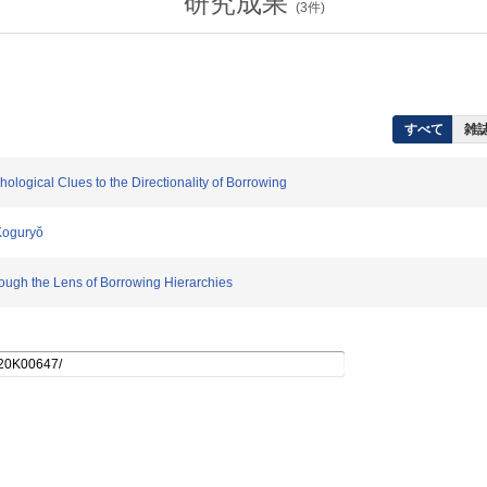
研究成果
(
3
件)
すべて
雑誌
ogical Clues to the Directionality of Borrowing
Koguryŏ
gh the Lens of Borrowing Hierarchies