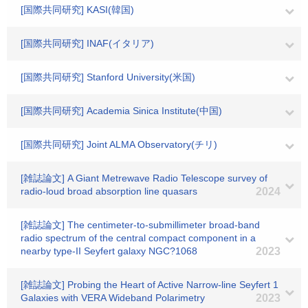
[国際共同研究] KASI(韓国)
[国際共同研究] INAF(イタリア)
[国際共同研究] Stanford University(米国)
[国際共同研究] Academia Sinica Institute(中国)
[国際共同研究] Joint ALMA Observatory(チリ)
[雑誌論文] A Giant Metrewave Radio Telescope survey of
radio-loud broad absorption line quasars
2024
[雑誌論文] The centimeter-to-submillimeter broad-band
radio spectrum of the central compact component in a
nearby type-II Seyfert galaxy NGC?1068
2023
[雑誌論文] Probing the Heart of Active Narrow-line Seyfert 1
Galaxies with VERA Wideband Polarimetry
2023