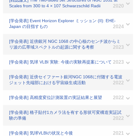
[雑誌論文] The Two-sided Jet Structures of NGC 1052 at
Scales from 300 to 4 × 107 Schwarzschild Radii
2020
[学会発表] Event Horizon Explorer ミッション (II): EHE-
Japan の目指すもの
2024
[学会発表] 近傍銀河 NGC 1068 の中心核のセンチ波からミ
リ波の広帯域スペクトルの起源に関する考察
2023
[学会発表] 気球 VLBI 実験: 今後の実験再提案について
2023
[学会発表] 近傍セイファート銀河NGC 1068に付随する電波
ジェット先端部における宇宙線生成活動
2022
[学会発表] 高精度変位計測装置の実証結果と展望
2022
[学会発表] 格子貼付1カメラ法を有する形状可変構造実証試
験の準備
2022
[学会発表] 気球VLBIの状況と今後
2021