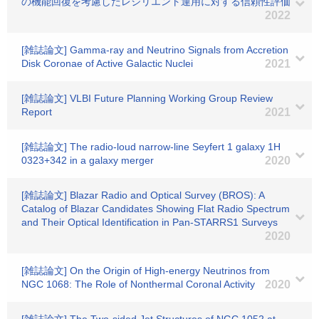
の機能回復を考慮したレジリエント運用に対する信頼性評価
2022
[雑誌論文] Gamma-ray and Neutrino Signals from Accretion
Disk Coronae of Active Galactic Nuclei
2021
[雑誌論文] VLBI Future Planning Working Group Review
Report
2021
[雑誌論文] The radio-loud narrow-line Seyfert 1 galaxy 1H
0323+342 in a galaxy merger
2020
[雑誌論文] Blazar Radio and Optical Survey (BROS): A
Catalog of Blazar Candidates Showing Flat Radio Spectrum
and Their Optical Identification in Pan-STARRS1 Surveys
2020
[雑誌論文] On the Origin of High-energy Neutrinos from
NGC 1068: The Role of Nonthermal Coronal Activity
2020