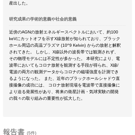
産出した。
研究成果の学術的意義や社会的意義
近傍のAGNの放射エネルギースペクトルにおいて、約100
keVにカットオフを示すX線放射が知られており、ブラック
ホール周辺の高温プラズマ (10^9 Kelvin) からの放射と解釈
されてきた。 しかし、X線以外の波長帯では観測されず、
その物理モデルには不定性が多かった。 本研究により、電
波帯においてもコロナ放射を観測する手段が得られ、X線/
電波の両方の観測データからコロナの磁場強度を計測でき
るようになった。 また、近年のブラックホールシャドウ直
接撮像の成功には、 コロナ放射現場を電波帯で直接撮像に
より迫る発展性があり、将来の衛星計画・気球実験の開発
の我々の取り組みの重要性が拡大した。
報告書
(5件)