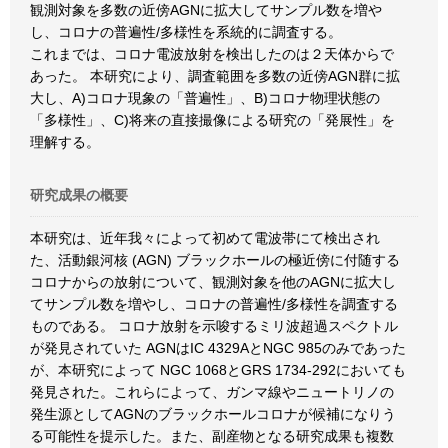
観測対象を多数の近傍AGNに拡大してサンプル数を増や
し、コロナの普遍性/多様性を系統的に調査する。
これまでは、コロナ電波放射を検出したのは２天体からで
あった。 本研究により、調査範囲を多数の近傍AGN群に拡
大し、A)コロナ現象の「普遍性」、B)コロナ物理状態の
「多様性」、C)将来の直接撮像による研究の「発展性」を
理解する。
研究成果の概要
本研究は、近年我々によって初めて電波帯にて検出され
た、活動銀河核 (AGN) ブラックホールの極近傍に付随する
コロナからの放射について、観測対象を他のAGNに拡大し
てサンプル数を増やし、コロナの普遍性/多様性を調査する
ものである。 コロナ放射を示唆するミリ波超過スペクトル
が発見されていた AGNはIC 4329AとNGC 985のみであった
が、本研究によって NGC 1068とGRS 1734-292においても
発見された。これらによって、ガンマ線やニュートリノの
発生源としてAGNのブラックホールコロナが候補になりう
る可能性を提示した。また、副産物となる研究成果も複数