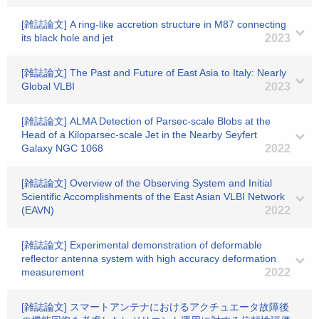
[雑誌論文] A ring-like accretion structure in M87 connecting
its black hole and jet
2023
[雑誌論文] The Past and Future of East Asia to Italy: Nearly
Global VLBI
2023
[雑誌論文] ALMA Detection of Parsec-scale Blobs at the
Head of a Kiloparsec-scale Jet in the Nearby Seyfert
Galaxy NGC 1068
2022
[雑誌論文] Overview of the Observing System and Initial
Scientific Accomplishments of the East Asian VLBI Network
(EAVN)
2022
[雑誌論文] Experimental demonstration of deformable
reflector antenna system with high accuracy deformation
measurement
2022
[雑誌論文] スマートアンテナにおけるアクチュエータ故障後