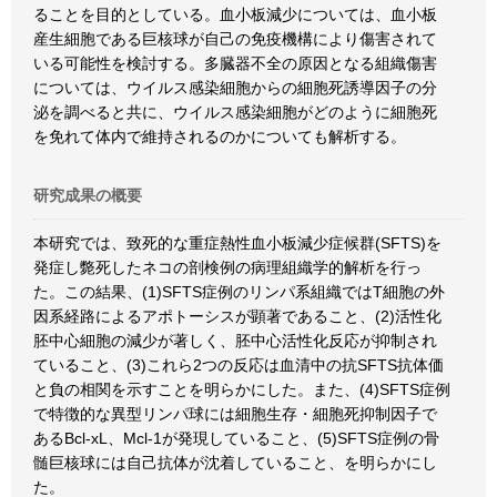
ることを目的としている。血小板減少については、血小板
産生細胞である巨核球が自己の免疫機構により傷害されて
いる可能性を検討する。多臓器不全の原因となる組織傷害
については、ウイルス感染細胞からの細胞死誘導因子の分
泌を調べると共に、ウイルス感染細胞がどのように細胞死
を免れて体内で維持されるのかについても解析する。
研究成果の概要
本研究では、致死的な重症熱性血小板減少症候群(SFTS)を
発症し斃死したネコの剖検例の病理組織学的解析を行っ
た。この結果、(1)SFTS症例のリンパ系組織ではT細胞の外
因系経路によるアポトーシスが顕著であること、(2)活性化
胚中心細胞の減少が著しく、胚中心活性化反応が抑制され
ていること、(3)これら2つの反応は血清中の抗SFTS抗体価
と負の相関を示すことを明らかにした。また、(4)SFTS症例
で特徴的な異型リンパ球には細胞生存・細胞死抑制因子で
あるBcl-xL、Mcl-1が発現していること、(5)SFTS症例の骨
髄巨核球には自己抗体が沈着していること、を明らかにし
た。