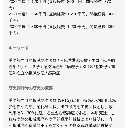
2022年度: 1,170千円 (直接経費: 900千円、間接経費: 270千
円)
2021年度: 1,560千円 (直接経費: 1,200千円、間接経費: 360
千円)
2020年度: 1,560千円 (直接経費: 1,200千円、間接経費: 360
千円)
キーワード
重症熱性血小板減少症候群 / 人獣共通感染症 / ネコ / 獣医病
理学 / ウイルス学 / 感染病理学 / 病理学 / SFTS / 獣医学 / 重
症熱性血小板減少症 / 感染症
研究開始時の研究の概要
重症熱性血小板減少症候群 (SFTS) は血小板減少や白血球減
少を伴う高熱、消化器症状、出血傾向を主要症状とし、致
死率は6～30%に達する重要な感染症である。本研究は、こ
れら病態の形成機序を病理組織学的解析により解明し、血
小板減少や多臓器不全を防ぐための投薬戦略構築に貢献す