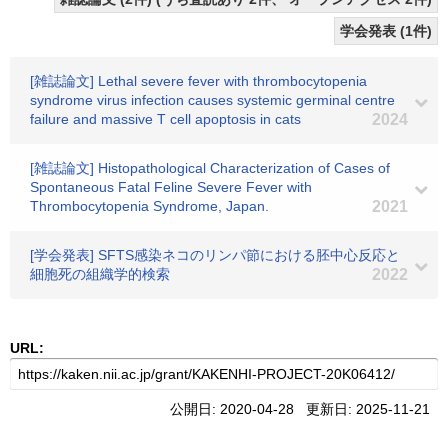
学会発表 (1件)
[雑誌論文] Lethal severe fever with thrombocytopenia
syndrome virus infection causes systemic germinal centre
failure and massive T cell apoptosis in cats
2024
[雑誌論文] Histopathological Characterization of Cases of
Spontaneous Fatal Feline Severe Fever with
Thrombocytopenia Syndrome, Japan.
2021
[学会発表] SFTS感染ネコのリンパ節における胚中心反応と
細胞死の組織学的検索
2022
URL:
公開日: 2020-04-28 更新日: 2025-11-21