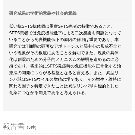
研究成果の学術的意義や社会的意義
低い抗SFTS抗体価は重症SFTS患者の特徴であること、
SFTS患者では免疫機能低下による二次感染も問題となって
いることから免疫機能低下の原因の解明は重要であり、本
研究ではT細胞の顕著なアポトーシスと胚中心の形成不全と
いう現象がその根底にあることを解明できた。現象の具体
化は創薬のための分子的メカニズムの解明を進めるのに必
須であり、将来的にSFTS発症時の免疫機能を正常化する治
療法の開発につながる基盤となると言える。また、異型リ
ンパ球はSFTSウイルス増殖の場であり、その増生・維持に
関わる因子を特定できたことは異型リンパ球を標的とした
創薬につながる知見であると考えられる。
報告書
(5件)