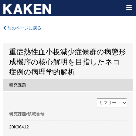
前のページに戻る
重症熱性血小板減少症候群の病態形
成機序の核心解明を目指したネコ
症例の病理学的解析
研究課題
研究課題/領域番号
20K06412