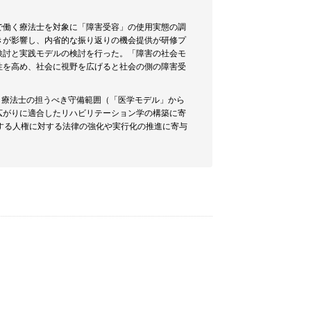
で働く療法士を対象に「障害受容」の使用実態の調
きが影響し、内省的な振り返りの機会提供が研修プ
検討と実践モデルの検討を行った。「障害の社会モ
性を高め、社会に視野を広げると社会の側の障害受
う療法士の担うべき守備範囲（「医学モデル」から
広がりに適合したリハビリテーション学の構築に寄
する人権に対する法律の強化や実行化の推進に寄与