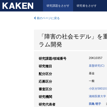
研究課題をさがす
研究者をさがす
前のページに戻る
「障害の社会モデル」を
ラム開発
20K10357
研究課題/領域番号
基盤研究(C)
研究種目
基金
配分区分
一般
応募区分
小区分5801
審査区分
湘南医療大学
研究機関
田島 明子
湘
研究代表者