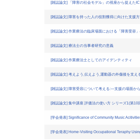
[雑誌論文] 「障害の社会モデル」の視座から捉えた
[雑誌論文] 障害を持った人の役割獲得に向けた支
[雑誌論文] 作業療法の臨床場面における「障害受容
[雑誌論文] 療法士の当事者研究の意義
[雑誌論文] 作業療法士としてのアイデンティティ
[雑誌論文] 考えよう,伝えよう,運動器の外傷後を支え
[雑誌論文] 障害受容について考える:―支援の場面か
[雑誌論文] 集中講座 評価法の使い方 シリーズ1(第10回
[学会発表] Significance of Community Music Acitivities
[学会発表] Home-Visiting Occupational Teraphy Using 