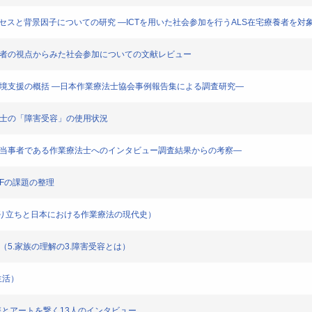
ロセスと背景因子についての研究 ―ICTを用いた社会参加を行うALS在宅療養者を対
当事者の視点からみた社会参加についての文献レビュー
環境支援の概括 ―日本作業療法士協会事例報告集による調査研究―
法士の「障害受容」の使用状況
障害当事者である作業療法士へのインタビュー調査結果からの考察―
CFの課題の整理
の成り立ちと日本における作業療法の現代史）
（5.家族の理解の3.障害受容とは）
生活）
療とアートを繋く13人のインタビュー