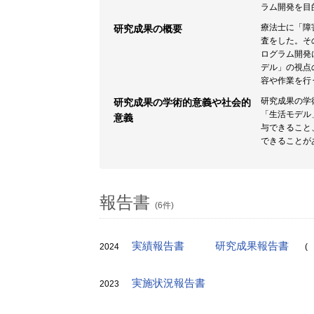
ラム開発を目
療法士に「障
研究成果の概要
査をした。そ
ログラム開発
デル」の視点
容や作業を行
研究成果の学
研究成果の学術的意義や社会的
「生活モデル
意義
与できること
できることが
報告書
(6件)
実績報告書
研究成果報告書
2024
(
実施状況報告書
2023