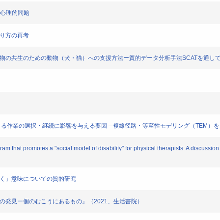
神心理的問題
あり方の再考
動物の共生のための動物（犬・猫）への支援方法ー質的データ分析手法SCATを通し
による作業の選択・継続に影響を与える要因 ─複線径路・等至性モデリング（TEM）
that promotes a "social model of disability" for physical therapists: A discussion 
歩く」意味についての質的研究
」の発見ー個のむこうにあるもの』（2021、生活書院）