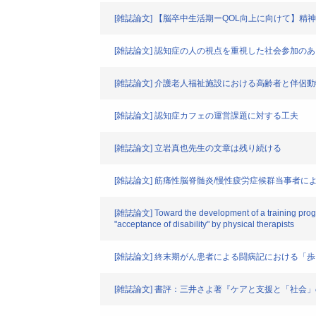
[雑誌論文] 【脳卒中生活期ーQOL向上に向けて】精
[雑誌論文] 認知症の人の視点を重視した社会参加の
[雑誌論文] 介護老人福祉施設における高齢者と伴侶
[雑誌論文] 認知症カフェの運営課題に対する工夫
[雑誌論文] 立岩真也先生の文章は残り続ける
[雑誌論文] 筋痛性脳脊髄炎/慢性疲労症候群当事者
[雑誌論文] Toward the development of a training program 
"acceptance of disability" by physical therapists
[雑誌論文] 終末期がん患者による闘病記における「
[雑誌論文] 書評：三井さよ著『ケアと支援と「社会