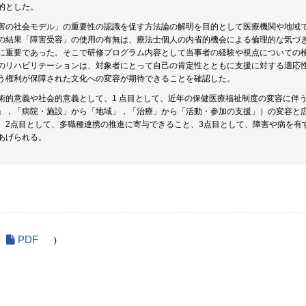
的とした。
害の社会モデル」の重要性の認識を促す方法論の解明を目的として医療機関や地域
の結果「障害受容」の使用の有無は、療法士個人の内省的機会による倫理的な気づ
に重要であった。そこで研修プログラム内容として当事者の経験や視点についての
のリハビリテーションは、対象者にとって自己の肯定性とともに支援に対する適応
う権利が保障された文化への変容が期待できることを確認した。
術的意義や社会的意義として、1 点目として、近年の保健医療福祉制度の変容に伴
」，「病院・施設」から「地域」，「治療」から「活動・参加の支援」）の変容と
、2点目として、多職種連携の推進に寄与できること、3点目として、障害や病を有
あげられる。
PDF
)