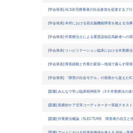
[学会発表] ALS在宅療養者の社会参加を促進するプ
[学会発表] 本邦における高次脳機能障害を抱える
[学会発表] 作業療法士による重度認知症高齢者への
[学会発表] リハビリテーション臨床における作業療
[学会発表] 障害経験と作業の変容―地域で暮らす
[学会発表] 「障害の社会モデル」の視座から捉えたI
[図書] みんなで学ぶ臨床精神医学（3-3 作業療法
[図書] 医療的ケア児等コーディネーター実践テキスト
[図書] 作業療法概論（5LECTURE 障害者の自立と
[図書] アートにおける臨床的価値を考える 福祉・医