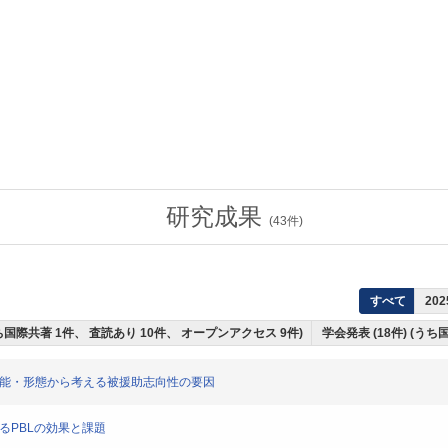
研究成果
(
43
件)
すべて
202
うち国際共著 1件、 査読あり 10件、 オープンアクセス 9件)
学会発表 (18件) (うち
機能・形態から考える被援助志向性の要因
るPBLの効果と課題