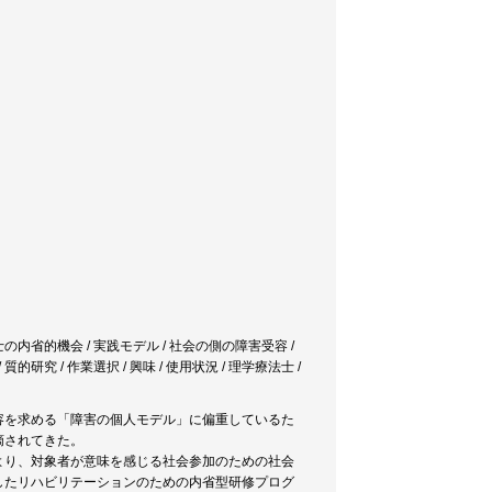
療法士の内省的機会 / 実践モデル / 社会の側の障害受容 /
究 / 作業選択 / 興味 / 使用状況 / 理学療法士 /
容を求める「障害の個人モデル」に偏重しているた
摘されてきた。
より、対象者が意味を感じる社会参加のための社会
したリハビリテーションのための内省型研修プログ