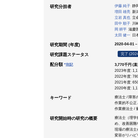
伊藤 純子
静岡
研究分担者
増田 雄亮
新潟
立岩 真也
立命
田中 順子
川崎
岡 耕平
滋慶医療
太田 健一
日本
2020-04-01 –
研究期間 (年度)
完了 (202
研究課題ステータス
配分額
*注記
3,770千円 (
2023年度: 1
2022年度: 7
2021年度: 6
2020年度: 1
療法士 / 障害
キーワード
作業的不公正 /
作業療法士 / 
療法士（理学
研究開始時の研究の概要
め、改善困難
現場の療法士
変容がリハビ