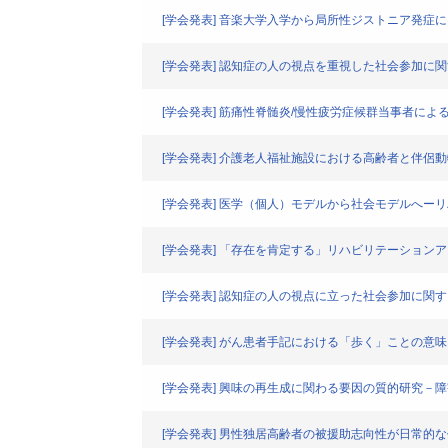
[学会発表] 音楽大学入学から局所性ジストニア発症
[学会発表] 認知症の人の視点を重視した社会参加
[学会発表] 筋痛性脊髄炎/慢性疲労症候群当事者に
[学会発表] 介護老人福祉施設における高齢者と伴侶
[学会発表] 医学（個人）モデルから社会モデルへー
[学会発表] 「存在を肯定する」リハビリテーショ
[学会発表] 認知症の人の視点に立った社会参加に関
[学会発表] がん患者手記における「歩く」ことの意
[学会発表] 興味の再生成に関わる要因の質的研究
[学会発表] 男性独居高齢者の被援助志向性が日常