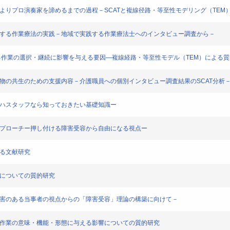
によりプロ演奏家を諦めるまでの過程－SCATと複線径路・等至性モデリング（TEM
に関する作業療法の実践－地域で実践する作業療法士へのインタビュー調査から－
よる作業の選択・継続に影響を与える要因―複線経路・等至性モデル（TEM）による
動物の共生のための支援内容－介護職員への個別インタビュー調査結果のSCAT分析
リハスタッフなら知っておきたい基礎知識ー
ンアプローチー押し付ける障害受容から自由になる視点ー
する文献研究
味についての質的研究
－障害のある当事者の視点からの「障害受容」理論の構築に向けて－
的な作業の意味・機能・形態に与える影響についての質的研究