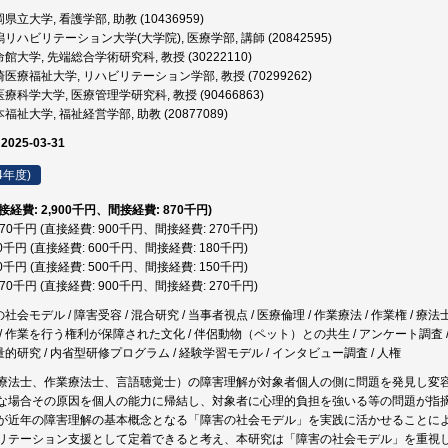
県立大学, 看護学部, 助教 (10436959)
リハビリテーション大学(大学院), 医療学部, 講師 (20842595)
館大学, 先端総合学術研究科, 教授 (30222110)
医療福祉大学, リハビリテーション学部, 教授 (70299262)
科学大学, 医療管理学研究科, 教授 (90466863)
福祉大学, 福祉経営学部, 助教 (20877089)
 2025-03-31
4年度)
直接経費: 2,900千円、間接経費: 870千円)
,170千円 (直接経費: 900千円、間接経費: 270千円)
80千円 (直接経費: 600千円、間接経費: 180千円)
50千円 (直接経費: 500千円、間接経費: 150千円)
,170千円 (直接経費: 900千円、間接経費: 270千円)
の社会モデル / 障害受容 / 混合研究 / 当事者視点 / 医療倫理 / 作業療法 / 作業権 / 
 作業を行う権利が保障された文化 / 伴侶動物（ペット）との共生 / アンケート調査 / 質的研
量的研究 / 内省型研修プログラム / 経験学習モデル / インタビュー調査 / 人権
療法士、作業療法士、言語聴覚士）の障害理解が対象者個人の側に問題を発見し変
な場合その原因を個人の能力に帰結し、対象者に心理的負担を強いる等の問題が指
が近年の障害理解の基本概念となる「障害の社会モデル」を実践に活かせることに
リテーション支援として定着できると考え、本研究は「障害の社会モデル」を重視