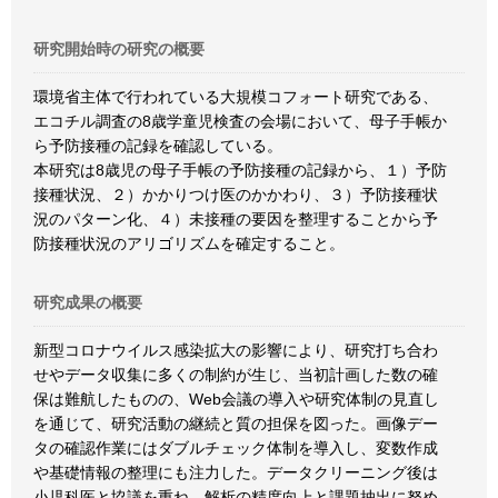
研究開始時の研究の概要
環境省主体で行われている大規模コフォート研究である、
エコチル調査の8歳学童児検査の会場において、母子手帳か
ら予防接種の記録を確認している。
本研究は8歳児の母子手帳の予防接種の記録から、１）予防
接種状況、２）かかりつけ医のかかわり、３）予防接種状
況のパターン化、４）未接種の要因を整理することから予
防接種状況のアリゴリズムを確定すること。
研究成果の概要
新型コロナウイルス感染拡大の影響により、研究打ち合わ
せやデータ収集に多くの制約が生じ、当初計画した数の確
保は難航したものの、Web会議の導入や研究体制の見直し
を通じて、研究活動の継続と質の担保を図った。画像デー
タの確認作業にはダブルチェック体制を導入し、変数作成
や基礎情報の整理にも注力した。データクリーニング後は
小児科医と協議を重ね、解析の精度向上と課題抽出に努め