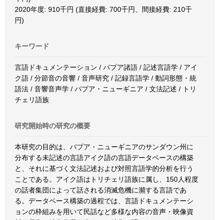
2020年度: 910千円 (直接経費: 700千円、間接経費: 210千
円)
キーワード
言語ドキュメンテーション / パプア諸語 / 記述言語学 / アイ
ク語 / 分節音の音響 / 音声研究 / 記録言語学 / 動詞形態・統
語法 / 音響音声学 / パプア・ニューギニア / 文法記述 / トリ
チェリ語族
研究開始時の研究の概要
本研究の目的は、パプア・ニューギニアのサンダウン州に
分布する未記述の言語アイク語の言語データベースの構築
と、それに基づく文法記述および対照言語学的分析を行う
ことである。アイク語はトリチェリ語族に属し、150人程度
の話者集団によって話される消滅危機に瀕する言語であ
る。データベース構築の過程では、言語ドキュメンテーシ
ョンの枠組みを用いて民話など多様な内容の音声・映像資