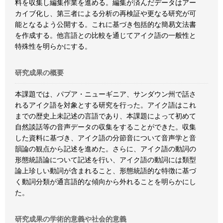
料を収集し編集作業を進める。編集が済んだデータはアー
カイブ化し、第三者による分析の再検証や更なる研究が可
能となるよう公開する。これに基づき包括的な簡易文法書
を作成する。他言語との比較を通じてアイク語の一般性と
特殊性を明らかにする。
研究成果の概要
本課題では、パプア・ニューギニア、サンダウン州で話さ
れるアイク語を対象とする研究を行った。アイク語はこれ
までの歴史上未記述の言語であり、本課題によって初めて
自然談話等の音声データの収集をすることができた。収集
した資料に基づき、アイク語の分節音について音声学と音
韻論の観点から記述を進めた。さらに、アイク語の動詞の
形態統語論について記述を行い、アイク語の動詞には類型
論上珍しい動詞が含まれること、形態統語的な特徴に基づ
く動詞分類が通言語的な傾向から外れることを明らかにし
た。
研究成果の学術的意義や社会的意義