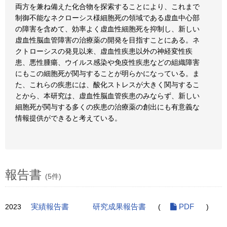
両方を兼ね備えた化合物を探索することにより、これまで
制御不能なネクローシス様細胞死の領域である虚血中心部
の障害を含めて、効率よく虚血性細胞死を抑制し、新しい
虚血性脳血管障害の治療薬の開発を目指すことにある。ネ
クトローシスの発見以来、虚血性疾患以外の神経変性疾
患、悪性腫瘍、ウイルス感染や免疫性疾患などの組織障害
にもこの細胞死が関与することが明らかになっている。ま
た、これらの疾患には、酸化ストレスが大きく関与するこ
とから、本研究は、虚血性脳血管疾患のみならず、新しい
細胞死が関与する多くの疾患の治療薬の創出にも有意義な
情報提供ができると考えている。
報告書
(5件)
2023
実績報告書
研究成果報告書
(
PDF
)