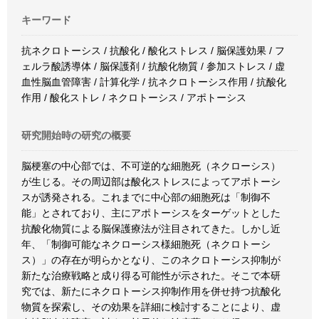
キーワード
抗ネクロトーシス / 抗酸化 / 酸化ストレス / 脳保護効果 / フ
ェルラ酸誘導体 / 脳保護剤 / 抗酸化物質 / 参加ストレス / 虚
血性脳血管障害 / 計算化学 / 抗ネクロトーシス作用 / 抗酸化
作用 / 酸化ストレ / ネクロトーシス / アポトーシス
研究開始時の研究の概要
脳梗塞の中心部では、不可逆的な細胞死（ネクローシス）
が生じる。その周辺部は酸化ストレスによってアポトーシ
スが誘発される。これまでに中心部の細胞死は「制御不
能」とされており、主にアポトーシスをターゲットとした
抗酸化物質による脳保護療法が注目されてきた。しかし近
年、「制御可能なネクローシス様細胞死（ネクロトーシ
ス）」の存在が明らかとなり、このネクロトーシス抑制が
新たな治療戦略と成り得る可能性が示された。そこで本研
究では、新たにネクロトーシス抑制作用を併せ持つ抗酸化
物質を探索し、その効果を詳細に検討することにより、虚