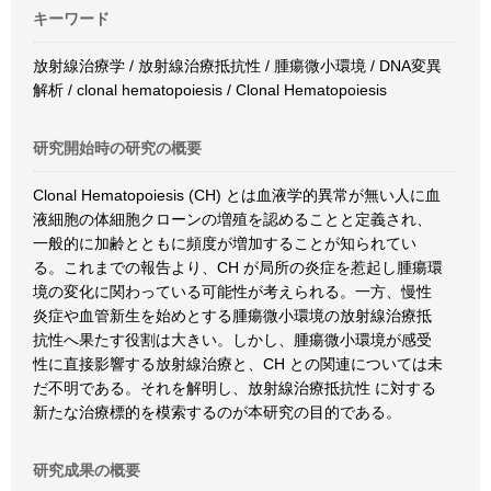
キーワード
放射線治療学 / 放射線治療抵抗性 / 腫瘍微小環境 / DNA変異
解析 / clonal hematopoiesis / Clonal Hematopoiesis
研究開始時の研究の概要
Clonal Hematopoiesis (CH) とは血液学的異常が無い人に血
液細胞の体細胞クローンの増殖を認めることと定義され、
一般的に加齢とともに頻度が増加することが知られてい
る。これまでの報告より、CH が局所の炎症を惹起し腫瘍環
境の変化に関わっている可能性が考えられる。一方、慢性
炎症や血管新生を始めとする腫瘍微小環境の放射線治療抵
抗性へ果たす役割は大きい。しかし、腫瘍微小環境が感受
性に直接影響する放射線治療と、CH との関連については未
だ不明である。それを解明し、放射線治療抵抗性 に対する
新たな治療標的を模索するのが本研究の目的である。
研究成果の概要