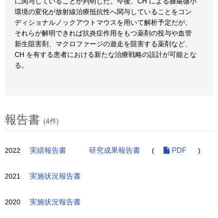
に関与していることが判明した。今後、CH による腫瘍微小
環境の変化が放射線治療抵抗性へ関与していることをコン
ディショナルノックアウトマウスを用いて解析予定だが、
それらが解明できれば抗炎症作用をもつ薬剤の投与や血管
新生阻害剤、マクロファージの遊走を阻害する薬剤など、
CH を有する患者における新たな治療戦略の設計が可能とな
る。
報告書
(4件)
2022
実績報告書
研究成果報告書
(
PDF
)
2021
実施状況報告書
2020
実施状況報告書