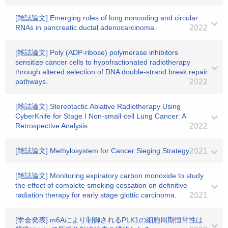
[雑誌論文] Emerging roles of long noncoding and circular
RNAs in pancreatic ductal adenocarcinoma.
2022
[雑誌論文] Poly (ADP-ribose) polymerase inhibitors
sensitize cancer cells to hypofractionated radiotherapy
through altered selection of DNA double-strand break repair
pathways.
2022
[雑誌論文] Stereotactic Ablative Radiotherapy Using
CyberKnife for Stage I Non-small-cell Lung Cancer: A
Retrospective Analysis.
2022
[雑誌論文] Methylosystem for Cancer Sieging Strategy
2021
[雑誌論文] Monitoring expiratory carbon monoxide to study
the effect of complete smoking cessation on definitive
radiation therapy for early stage glottic carcinoma.
2021
[学会発表] m6Aにより制御されるPLK1の細胞周期恒常性は