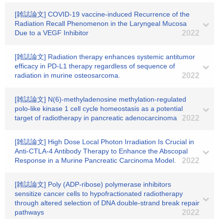
[雑誌論文] COVID-19 vaccine-induced Recurrence of the
Radiation Recall Phenomenon in the Laryngeal Mucosa
Due to a VEGF Inhibitor
2022
[雑誌論文] Radiation therapy enhances systemic antitumor
efficacy in PD-L1 therapy regardless of sequence of
radiation in murine osteosarcoma.
2022
[雑誌論文] N(6)-methyladenosine methylation-regulated
polo-like kinase 1 cell cycle homeostasis as a potential
target of radiotherapy in pancreatic adenocarcinoma
2022
[雑誌論文] High Dose Local Photon Irradiation Is Crucial in
Anti-CTLA-4 Antibody Therapy to Enhance the Abscopal
Response in a Murine Pancreatic Carcinoma Model.
2022
[雑誌論文] Poly (ADP-ribose) polymerase inhibitors
sensitize cancer cells to hypofractionated radiotherapy
through altered selection of DNA double-strand break repair
pathways
2022