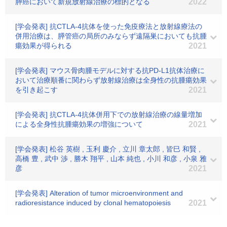
膵癌において新規放射線治療の標的となる
2022
[学会発表] 抗CTLA-4抗体を使った免疫療法と放射線療法の
併用治療は、膵管癌の局所のみならず遠隔巣においても抗腫
瘍効果が得られる
2021
[学会発表] マウス骨肉腫モデルに対する抗PD-L1抗体治療に
おいて治療順番に関わらず放射線治療は全身性の抗腫瘍効果
を引き起こす
2021
[学会発表] 抗CTLA-4抗体併用下での放射線治療の線量増加
による全身性抗腫瘍効果の増強について
2021
[学会発表] 松谷 英樹 , 玉利 慶介 , 立川 章太郎 , 皆巳 和賢 ,
高橋 豊 , 武中 渉 , 勝木 翔平 , 山本 純也 , 小川 和彦 , 小泉 雅
彦
2021
[学会発表] Alteration of tumor microenvironment and
radioresistance induced by clonal hematopoiesis
2021