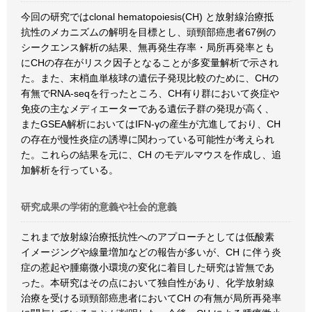
今回の研究ではclonal hematopoiesis(CH) と放射線治療抵
抗性のメカニズムの解明を目標とし、頭頸部癌患者67例の
シークエンス解析の結果、無再発生存率・局所再発率とも
にCHの存在がリスク因子となることが多変量解析で示され
た。また、末梢血単核球の遺伝子発現比較のために、CHの
有無でRNA-seqを行ったところ、CH有り群において炎症や
免疫の主なメディエーターである遺伝子群の発現が高く、
またGSEA解析においてはIFN-γの産生が亢進しており、CH
の存在が慢性炎症の誘導に関わっている可能性が考えられ
た。これらの結果を元に、CH のモデルマウスを作成し、追
加解析を行っている。
研究成果の学術的意義や社会的意義
これまで放射線治療抵抗性へのアプローチとしては低酸素
イメージングや線量増加などの報告が多いが、CH に伴う炎
症の惹起や腫瘍微小環境の変化に着目した研究は皆無であ
った。本研究はその点において独自性があり、化学放射線
治療を受ける頭頸部癌患者においてCH の有無が局所再発率