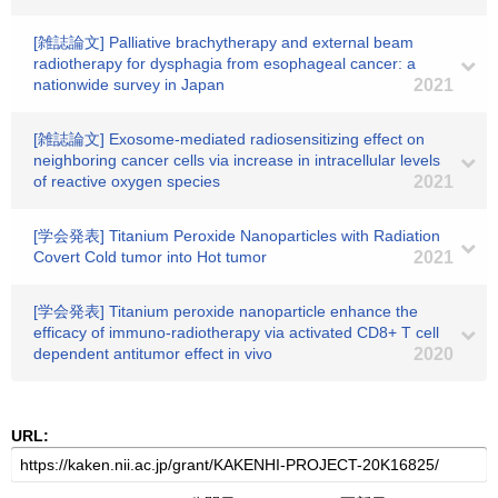
[雑誌論文] Palliative brachytherapy and external beam
radiotherapy for dysphagia from esophageal cancer: a
nationwide survey in Japan
2021
[雑誌論文] Exosome-mediated radiosensitizing effect on
neighboring cancer cells via increase in intracellular levels
of reactive oxygen species
2021
[学会発表] Titanium Peroxide Nanoparticles with Radiation
Covert Cold tumor into Hot tumor
2021
[学会発表] Titanium peroxide nanoparticle enhance the
efficacy of immuno-radiotherapy via activated CD8+ T cell
dependent antitumor effect in vivo
2020
URL: