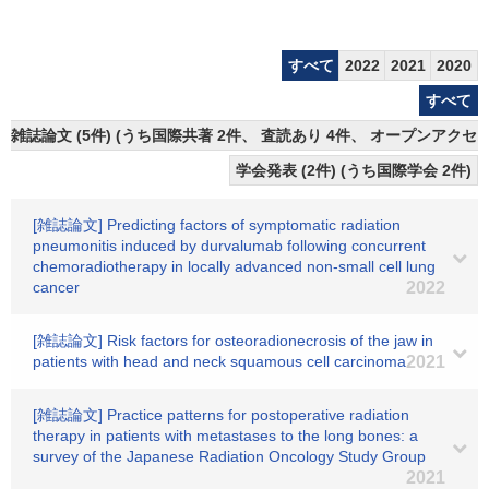
すべて
2022
2021
2020
すべて
雑誌論文 (5件) (うち国際共著 2件、 査読あり 4件、 オープンアクセス
学会発表 (2件) (うち国際学会 2件)
[雑誌論文] Predicting factors of symptomatic radiation
pneumonitis induced by durvalumab following concurrent
chemoradiotherapy in locally advanced non-small cell lung
cancer
2022
[雑誌論文] Risk factors for osteoradionecrosis of the jaw in
patients with head and neck squamous cell carcinoma
2021
[雑誌論文] Practice patterns for postoperative radiation
therapy in patients with metastases to the long bones: a
survey of the Japanese Radiation Oncology Study Group
2021