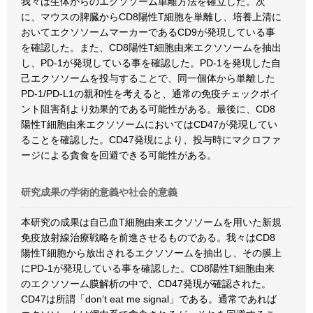
我々は生体からのエクソソーム単離方法を確立した。次
に、マウスの脾臓からCD8陽性T細胞を単離し、培養上清に
おいてエクソソームマーカーであるCD9が発現している事
を確認した。また、CD8陽性T細胞由来エクソソームを抽出
し、PD-1が発現している事を確認した。PD-1を発現した自
己エクソソームを投与することで、同一個体から単離した
PD-1/PD-L1の親和性を考えると、通常の免疫チェックポイ
ント阻害剤より効果的である可能性がある。最後に、CD8
陽性T細胞由来エクソソームにおいてはCD47が発現してい
ることを確認した。CD47発現により、投与時にマクロファ
ージによる貪食を回避できる可能性がある。
研究成果の学術的意義や社会的意義
本研究の成果は自己血T細胞由来エクソソームを用いた新規
免疫放射線治療戦略を前進させるものである。我々はCD8
陽性T細胞から放出されるエクソソームを抽出し、その膜上
にPD-1が発現している事を確認した。CD8陽性T細胞由来
のエクソソーム膜解析の中で、CD47発現が確認された。
CD47は所謂「don’t eat me signal」である。通常であれば