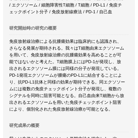
/ エクソソーム / 細胞障害性T細胞 / T細胞 / PD-L1 / 免疫チ
ェックポイント分子 / 免疫放射線療法 / PD-1 / 自己血
研究開始時の研究の概要
免疫放射線治療による抗腫瘍効果は臨床的にも認識され、
さらなる発展が期待される。我々はT細胞由来エクソソーム
を用いて、免疫放射線治療の抗腫瘍効果を高めることが可
能ではないかと考えた。T細胞膜上にはPD-1が発現し、放
出されるエクソソーム膜には同様の分子が発現している。
PD-1発現エクソソームが腫瘍のPD-L1に結合することによ
り、抗PD-L1抗体と同様の効果が期待できる。同エクソソー
ムには複数の免疫チェックポイント分子が発現し、複数の
シグナルを同時に阻害可能となる。自己血由来T細胞から放
出されるエクソソームを用いた免疫チェックポイント阻害
により、個別化された免疫放射線治療が可能となる。
研究成果の概要