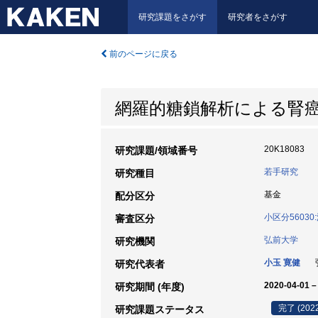
研究課題をさがす
研究者をさがす
前のページに戻る
網羅的糖鎖解析による腎
20K18083
研究課題/領域番号
若手研究
研究種目
基金
配分区分
小区分5603
審査区分
弘前大学
研究機関
小玉 寛健
弘
研究代表者
2020-04-01 –
研究期間 (年度)
完了 (202
研究課題ステータス