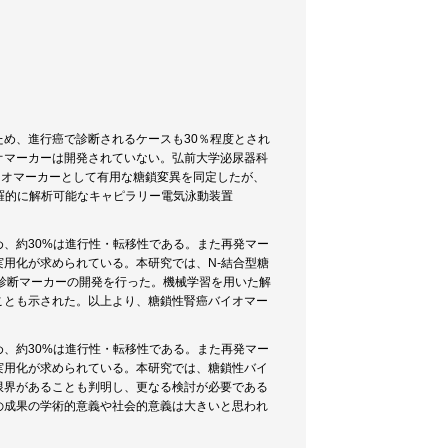
め、進行癌で診断されるケースも30％程度とされ
オマーカーは開発されていない。弘前大学泌尿器科
イオマーカーとして有用な糖鎖変異を同定したが、
羅的に解析可能なキャピラリー電気泳動装置
、約30%は進行性・転移性である。また再発マー
用化が求められている。本研究では、N-結合型糖
規診断マーカーの開発を行った。機械学習を用いた解
ことも示された。以上より、糖鎖性腎癌バイオマー
、約30%は進行性・転移性である。また再発マー
実用化が求められている。本研究では、糖鎖性バイ
限界があることも判明し、更なる検討が必要である
の成果の学術的意義や社会的意義は大きいと思われ