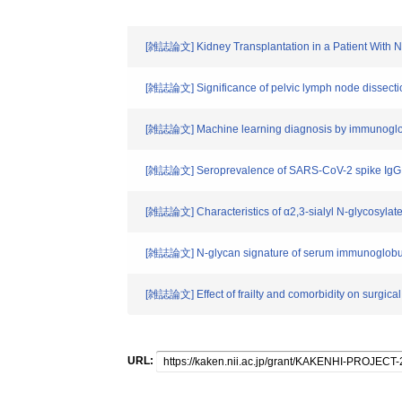
[雑誌論文] Kidney Transplantation in a Patient With 
[雑誌論文] Significance of pelvic lymph node dissectio
[雑誌論文] Machine learning diagnosis by immunoglobul
[雑誌論文] Seroprevalence of SARS-CoV-2 spike IgG an
[雑誌論文] Characteristics of α2,3‐sialyl N‐glycosylated
[雑誌論文] N‐glycan signature of serum immunoglobulin
[雑誌論文] Effect of frailty and comorbidity on surgical
URL: