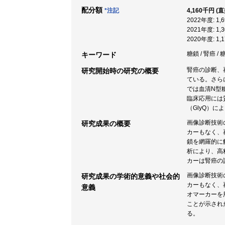
配分額
*注記
4,160千円 (
2022年度: 1
2021年度: 1
2020年度: 1
糖鎖 / 腎癌 
キーワード
腎癌の診断、
研究開始時の研究の概要
ている。さら
では血清N型
臨床応用には
（GlyQ）
画像診断技術
研究成果の概要
カーもなく、
鎖を網羅的に
析により、高
カーは腎癌の
画像診断技術
研究成果の学術的意義や社会的
カーもなく、
意義
オマーカーを
ことが示され
る。