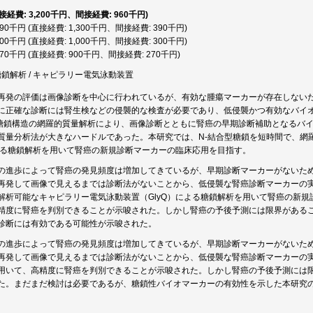
直接経費: 3,200千円、間接経費: 960千円)
,690千円 (直接経費: 1,300千円、間接経費: 390千円)
,300千円 (直接経費: 1,000千円、間接経費: 300千円)
,170千円 (直接経費: 900千円、間接経費: 270千円)
/ 糖鎖解析 / キャピラリー電気泳動装置
再発の評価は画像診断を中心に行われているが、有効な腫瘍マーカーが存在しないた
に正確な診断には腎生検などの侵襲的な検査が必要であり、低侵襲かつ有効なバイ
糖鎖構造の網羅的質量解析により、画像診断とともに腎癌の早期診断補助となるバ
質量分析法が大きなハードルであった。本研究では、N-結合型糖鎖を短時間で、網
による糖鎖解析を用いて腎癌の新規診断マーカーの臨床応用を目指す。
の進歩によって腎癌の発見頻度は増加してきているが、早期診断マーカーがないため
再発して画像で見えるまでは診断法がないことから、低侵襲な腎癌診断マーカーの実
解析可能なキャピラリー電気泳動装置（GlyQ）による糖鎖解析を用いて腎癌の新
精度に腎癌を判別できることが示唆された。しかし腎癌の予後予測には限界がある
診断には有効である可能性が示唆された。
の進歩によって腎癌の発見頻度は増加してきているが、早期診断マーカーがないため
再発して画像で見えるまでは診断法がないことから、低侵襲な腎癌診断マーカーの
用いて、高精度に腎癌を判別できることが示唆された。しかし腎癌の予後予測には
た。まだまだ検討は必要であるが、糖鎖性バイオマーカーの有効性を示した本研究