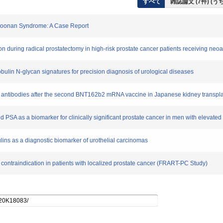
すべて
雑誌論文 (7件) (
Noonan Syndrome: A Case Report
n during radical prostatectomy in high-risk prostate cancer patients receiving n
in N-glycan signatures for precision diagnosis of urological diseases
tibodies after the second BNT162b2 mRNA vaccine in Japanese kidney transplan
 PSA as a biomarker for clinically significant prostate cancer in men with elevated
s as a diagnostic biomarker of urothelial carcinomas
 contraindication in patients with localized prostate cancer (FRART-PC Study)