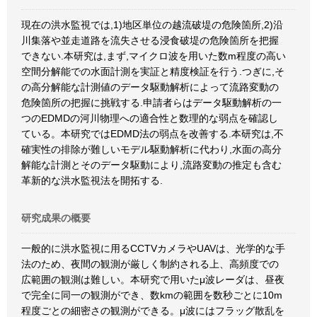
現在の洪水監視では,1)地区単位の越流破堤の危険箇所,2)沿
川集落や並走道路を流失させる浸食破堤の危険箇所を把握
できない.本研究は,まず,マイクロ波を用いた数m程度の高い
空間分解能での水面計測を実証と精度検証を行う.つぎに,そ
の高分解能な計測値のデータ駆動解析によって流路変動の
危険箇所の把握に挑戦する.申請者らはデータ駆動解析の一
つのEDMDの河川物理への適合性と数理的な弱点を確認し
ている。本研究ではEDMD法の弱点を改善する.本研究は,不
確実性の排除が難しいモデル駆動解析に代わり,水面の高分
解能な計測とそのデータ駆動により,流路変動の推定も含む
革新的な洪水監視法を開拓する.
研究成果の概要
一般的に洪水監視に用るCCTVカメラやUAVは、光学的な手
法のため、夜間の観測が厳しく制約される上、高頻度での
広範囲の観測は難しい。本研究で用いたμ波レーダは、昼夜
で完全に同一の観測ができ、数kmの範囲を数秒ごとに10m
程度ごとの細密さの観測ができる。μ波にはフラッグ散乱を