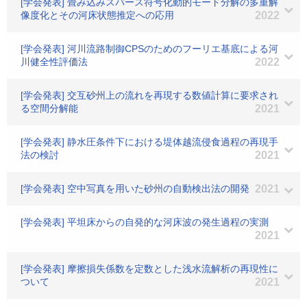
[学会発表] 畳み込みスパース符号化動的モード分解の多重解
像度化とその河床状態推定への応用
2022
[学会発表] 河川流路制御CPSのためのフーリエ基底による河
川健全性評価法
2022
[学会発表] 交互砂州上の流れを再現する数値計算に要求され
る空間分解能
2021
[学会発表] 静水圧条件下における堤体越流侵食過程の再現手
法の検討
2021
[学会発表] 空中写真を用いた砂州の自動検出法の開発
2021
[学会発表] 平坦床からの自発的な河床波の発生過程の実測
2021
[学会発表] 摩擦損失係数を定数とした浅水流解析の再現性に
ついて
2021