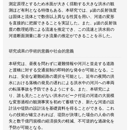
測定原理とするため水面が大きく揺動する大きな洪水の観
測ほど有利となる特徴もある。本研究では、μ波の反射強度
は固体と流体とで数倍以上異なる性質を用い、河道の変形
を直接的に把握できることを実証した。また、μ波の反射強
度の数理処理による流速を推定でき、この流速と洪水前の
河道断面測量に基づき流量の推定ができることを示した。
研究成果の学術的意義や社会的意義
本研究は、昼夜を問わずに避難情報や河川と並走する道路
と渡橋に対する交通規制の即時的な発令が可能となる。こ
れは、安全な避難経路の選択を可能とし、近年の夜間の洪
水における落橋の発見の遅れによる洪水中の河川への車両
の転落事故を予防できるようにする。また、本研究によ
り、誰も見たことがない洪水のピーク付近の河道の大規模
な変形過程の観測事実を初めて蓄積でき、新たな河道の設
計法や堤防の設計法を基礎資料を得ることができる。これ
らの技術が確立されれば、堤防が決壊した場合の人命の喪
失と数千億円規模の経済損失の軽減、不可逆的な過疎化を
予防が可能となる。