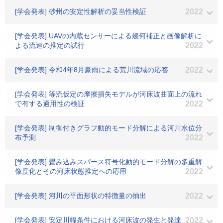
[学会発表] 砂州の安定性解析の妥当性検証
2022
[学会発表] UAVの内蔵センサーによる幾何補正と画像解析に
よる流速の推定の試行
2022
[学会発表] 令和4年8月豪雨による荒川流域の応答
2022
[学会発表] 等流仮定の摩擦損失モデルが河床波曲面上の流れ
で有する適用性の検証
2022
[学会発表] 制御付きグラフ動的モード分解による河川水位分
布予測
2022
[学会発表] 畳み込みスパース符号化動的モード分解の多重解
像度化とその河床状態推定への応用
2022
[学会発表] 河川の平面形状の特徴量の抽出
2022
[学会発表] 安定川幅条件における河床波の発生と発達
2022