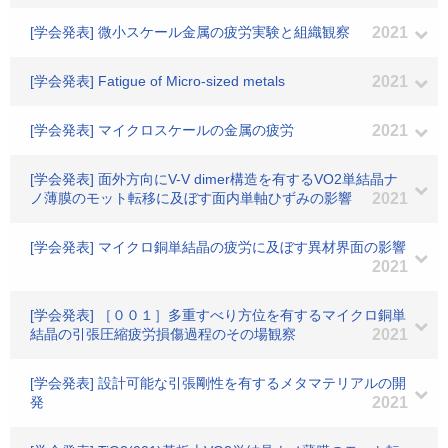
[学会発表] 微小スケール金属の疲労実験と組織観察
2021
[学会発表] Fatigue of Micro-sized metals
2021
[学会発表] マイクロスケールの金属の疲労
2021
[学会発表] 面外方向にV-V dimer構造を有するVO2単結晶ナ
ノ薄膜のモット転移に及ぼす面内単軸ひずみの影響
2021
[学会発表] マイクロ銅単結晶の疲労に及ぼす異材界面の影響
2021
[学会発表] ［００１］多重すべり方位を有するマイクロ銅単
結晶の引張圧縮疲労損傷過程のその場観察
2021
[学会発表] 設計可能な引張剛性を有するメタマテリアルの開
発
2021