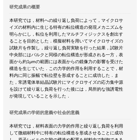
研究成果の概要
本研究では，材料への繰り返し負荷によって，マイクロサ
イズの材料内に生じる特有の転位構造の発現メカニズムを
明らかにし，転位を利用したマルチフィジックスを創出す
ることを目的とした．模擬材料を用いてマイクロサイズの
試験片を作製し，繰り返し負荷実験を行った結果，試験片
中央部にはバルクと同様の転位構造が形成される一方，表
面から約1μmの範囲には表面からの鏡像力の影響を受けた
構造を生じていた．この力学的作用を利用することで，材
料内に同じ振幅で転位壁を形成することに成功した．ま
た，常誘電体単結晶試験片にマイクロサイズの応力集中源
を設けて繰り返し負荷を行った後には，局所的な強誘電性
が発現していることを示した．
研究成果の学術的意義や社会的意義
本研究では，材料表面の力学的作用と繰り返し負荷を利用
して微細材料中に特有の転位構造を形成させることに成功
し，原子レベルの欠陥の構造や配置を材料中で制御できる