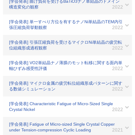
[学会発表] 曲げ負荷を受けるBaTiO3ナノ単結晶のドメイン
構造変化の観察
2022
[学会発表] 単一すべり方位を有するナノNi単結晶のTEM内引
張圧縮負荷挙動観察
2022
[学会発表] 引張圧縮負荷を受けるマイクロNi単結晶の疲労転
位組織形成過程観察
2022
[学会発表] VO2単結晶ナノ薄膜のモット転移に関する面内単
軸ひずみ感受性評価
2022
[学会発表] マイクロ金属の疲労転位組織形成パターンに関す
る数値シミュレーション
2022
[学会発表] Characteristic Fatigue of Micro-Sized Single
Crystal Nickel
2022
[学会発表] Fatigue of Micro-sized Single Crystal Copper
under Tension-compression Cyclic Loading
2021