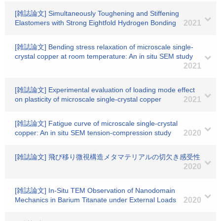
[雑誌論文] Simultaneously Toughening and Stiffening
Elastomers with Strong Eightfold Hydrogen Bonding
2021
[雑誌論文] Bending stress relaxation of microscale single-
crystal copper at room temperature: An in situ SEM study
2021
[雑誌論文] Experimental evaluation of loading mode effect
on plasticity of microscale single-crystal copper
2021
[雑誌論文] Fatigue curve of microscale single-crystal
copper: An in situ SEM tension-compression study
2020
[雑誌論文] 飛び移り微視構造メタマテリアルの切欠き感受性
2020
[雑誌論文] In-Situ TEM Observation of Nanodomain
Mechanics in Barium Titanate under External Loads
2020