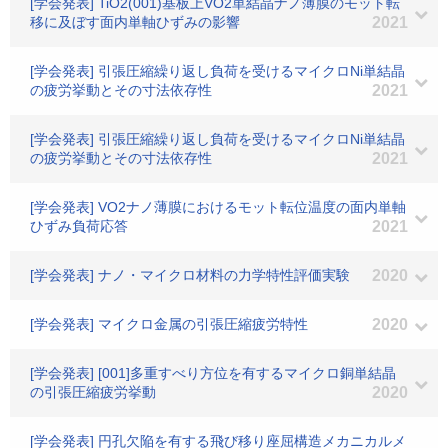
[学会発表] TiO2(001)基板上VO2単結晶ナノ薄膜のモット転
移に及ぼす面内単軸ひずみの影響
2021
[学会発表] 引張圧縮繰り返し負荷を受けるマイクロNi単結晶
の疲労挙動とその寸法依存性
2021
[学会発表] 引張圧縮繰り返し負荷を受けるマイクロNi単結晶
の疲労挙動とその寸法依存性
2021
[学会発表] VO2ナノ薄膜におけるモット転位温度の面内単軸
ひずみ負荷応答
2021
[学会発表] ナノ・マイクロ材料の力学特性評価実験
2020
[学会発表] マイクロ金属の引張圧縮疲労特性
2020
[学会発表] [001]多重すべり方位を有するマイクロ銅単結晶
の引張圧縮疲労挙動
2020
[学会発表] 円孔欠陥を有する飛び移り座屈構造メカニカルメ