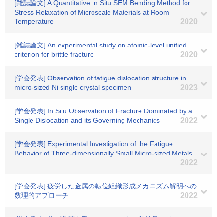
[雑誌論文] A Quantitative In Situ SEM Bending Method for
Stress Relaxation of Microscale Materials at Room
Temperature
2020
[雑誌論文] An experimental study on atomic-level unified
criterion for brittle fracture
2020
[学会発表] Observation of fatigue dislocation structure in
micro-sized Ni single crystal specimen
2023
[学会発表] In Situ Observation of Fracture Dominated by a
Single Dislocation and its Governing Mechanics
2022
[学会発表] Experimental Investigation of the Fatigue
Behavior of Three-dimensionally Small Micro-sized Metals
2022
[学会発表] 疲労した金属の転位組織形成メカニズム解明への
数理的アプローチ
2022