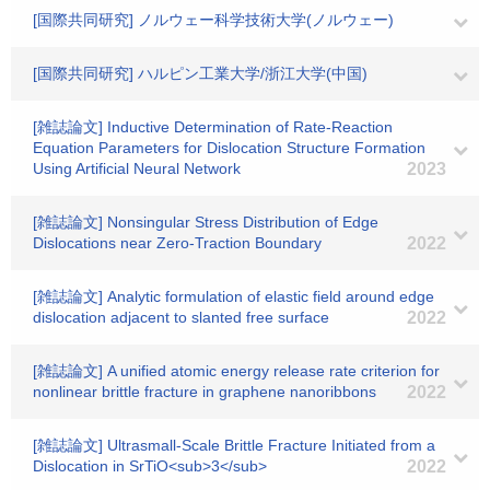
[国際共同研究] ノルウェー科学技術大学(ノルウェー)
[国際共同研究] ハルピン工業大学/浙江大学(中国)
[雑誌論文] Inductive Determination of Rate-Reaction
Equation Parameters for Dislocation Structure Formation
Using Artificial Neural Network
2023
[雑誌論文] Nonsingular Stress Distribution of Edge
Dislocations near Zero-Traction Boundary
2022
[雑誌論文] Analytic formulation of elastic field around edge
dislocation adjacent to slanted free surface
2022
[雑誌論文] A unified atomic energy release rate criterion for
nonlinear brittle fracture in graphene nanoribbons
2022
[雑誌論文] Ultrasmall-Scale Brittle Fracture Initiated from a
Dislocation in SrTiO<sub>3</sub>
2022