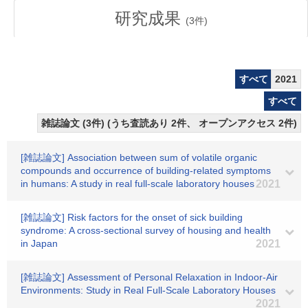
研究成果
(
3
件)
すべて
2021
すべて
雑誌論文 (3件) (うち査読あり 2件、 オープンアクセス 2件)
[雑誌論文] Association between sum of volatile organic
compounds and occurrence of building-related symptoms
in humans: A study in real full-scale laboratory houses
2021
[雑誌論文] Risk factors for the onset of sick building
syndrome: A cross-sectional survey of housing and health
in Japan
2021
[雑誌論文] Assessment of Personal Relaxation in Indoor-Air
Environments: Study in Real Full-Scale Laboratory Houses
2021