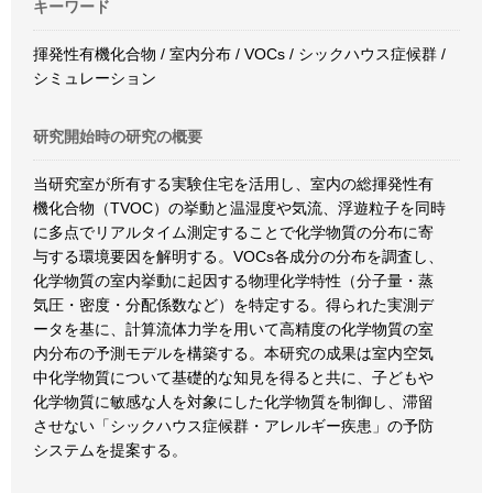
キーワード
揮発性有機化合物 / 室内分布 / VOCs / シックハウス症候群 /
シミュレーション
研究開始時の研究の概要
当研究室が所有する実験住宅を活用し、室内の総揮発性有
機化合物（TVOC）の挙動と温湿度や気流、浮遊粒子を同時
に多点でリアルタイム測定することで化学物質の分布に寄
与する環境要因を解明する。VOCs各成分の分布を調査し、
化学物質の室内挙動に起因する物理化学特性（分子量・蒸
気圧・密度・分配係数など）を特定する。得られた実測デ
ータを基に、計算流体力学を用いて高精度の化学物質の室
内分布の予測モデルを構築する。本研究の成果は室内空気
中化学物質について基礎的な知見を得ると共に、子どもや
化学物質に敏感な人を対象にした化学物質を制御し、滞留
させない「シックハウス症候群・アレルギー疾患」の予防
システムを提案する。