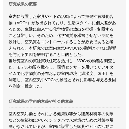
研究成果の概要
室内に設置した家具やヒトの活動によって揮発性有機化合
物（VOCs）が放出されており、生活スタイルに個人差があ
るため、生活に由来する化学物質の放出を把握・制限する
ことは難しい。そのため、化学物質を滞留させない空間を
設計し、空気質をコントロールすることが必要であると考
えられる。本研究では室内空気中VOCsの動態とそれに影響
を与える要因を解明すること目的とした。
当研究室内の実証実験住宅を活用し、VOCsの動態を調査し
た。モデル物質を散布し、環境センサーを用いてリアルタ
イムで化学物質の分布および室内環境（温湿度、気圧）を
測定し、室内空気中VOCsの動態とそれに影響を与える要因
を測定・推定した。
研究成果の学術的意義や社会的意義
室内空気汚染とそれによる健康影響から建築材料等の制限
などの建築物においてシックハウス対策のための対策や規
制がなされているが、室内に設置した家具やヒトの活動に