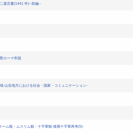
書(1441 年)--前編--
神聖ローマ帝国
地域-山岳地方における社会・国家・コミュニケーション-
スラーム観・ムスリム観・十字軍観-後期十字軍再考(5)-