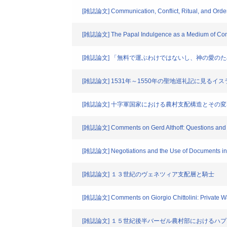
[雑誌論文] Communication, Conflict, Ritual, and Order:
[雑誌論文] The Papal Indulgence as a Medium of Commu
[雑誌論文] 「無料で運ぶわけではないし、神の愛
[雑誌論文] 1531年～1550年の聖地巡礼記に見
[雑誌論文] 十字軍国家における農村支配構造とその変
[雑誌論文] Comments on Gerd Althoff: Questions and Pe
[雑誌論文] Negotiations and the Use of Documents in
[雑誌論文] １３世紀のヴェネツィア支配層と騎士
[雑誌論文] Comments on Giorgio Chittolini: Private War
[雑誌論文] １５世紀後半バーゼル農村部における