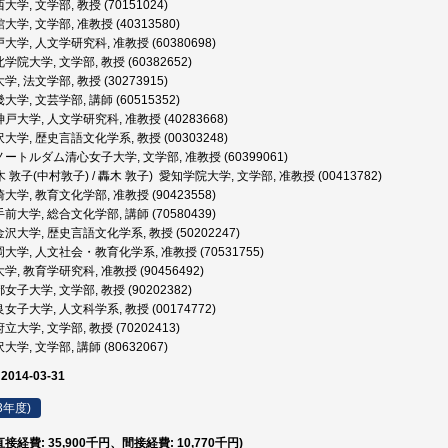
学, 文学部, 教授 (70151024)
学, 文学部, 准教授 (40313580)
大学, 人文学研究科, 准教授 (60380698)
学院大学, 文学部, 教授 (60382652)
, 法文学部, 教授 (30273915)
学, 文芸学部, 講師 (60515352)
戸大学, 人文学研究科, 准教授 (40283668)
大学, 歴史言語文化学系, 教授 (00303248)
ートルダム清心女子大学, 文学部, 准教授 (60399061)
 敦子(中村敦子) / 轟木 敦子) 愛知学院大学, 文学部, 准教授 (00413782)
大学, 教育文化学部, 准教授 (90423558)
前大学, 総合文化学部, 講師 (70580439)
沢大学, 歴史言語文化学系, 教授 (50202247)
大学, 人文社会・教育化学系, 准教授 (70531755)
, 教育学研究科, 准教授 (90456492)
女子大学, 文学部, 教授 (90202382)
女子大学, 人文科学系, 教授 (00174772)
大学, 文学部, 教授 (70202413)
学, 文学部, 講師 (80632067)
 2014-03-31
3年度)
(直接経費: 35,900千円、間接経費: 10,770千円)