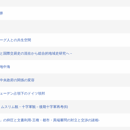
界
ネーグ人との共生空間
誌と国際交易史の混在から総合的地域史研究へ－
東地中海
と中央政府の関係の変容
ウェーデン占領下のドイツ領邦
観・ムスリム観・十字軍観－後期十字軍再考(6)
端」の抑圧と文書利用-王権・都市・異端審問の対立と交渉の諸相-