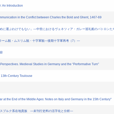
 An Introduction
nication in the Conflict between Charles the Bold and Ghent, 1467-69
のために運ぶわけでもない」―中世におけるヴェネツィア・ガレー巡礼船のパトロンた
るイスラーム観・ムスリム観・十字軍観―後期十字軍再考（7）―
容
rspectives. Medieval Studies in Germany and the “Performative Turn”
 13th-Century Toulouse
 at the End of the Middle Ages: Notes on Italy and Germany in the 15th Century"
ハプスブルク系在地貴族 ―未刊行史料の活字化と分析―