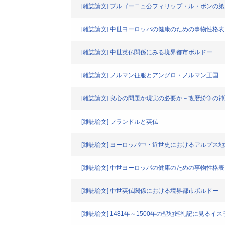
[雑誌論文] ブルゴーニュ公フィリップ・ル・ボンの第二遺言
[雑誌論文] 中世ヨーロッパの健康のための事物性格表
[雑誌論文] 中世英仏関係にみる境界都市ボルドー
[雑誌論文] ノルマン征服とアングロ・ノルマン王国
[雑誌論文] 良心の問題か現実の必要か－改暦紛争の
[雑誌論文] フランドルと英仏
[雑誌論文] ヨーロッパ中・近世史におけるアルプス
[雑誌論文] 中世ヨーロッパの健康のための事物性格表
[雑誌論文] 中世英仏関係における境界都市ボルドー
[雑誌論文] 1481年～1500年の聖地巡礼記に見るイ