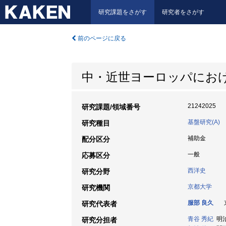
研究課題をさがす
研究者をさがす
前のページに戻る
中・近世ヨーロッパにお
21242025
研究課題/領域番号
基盤研究(A)
研究種目
補助金
配分区分
一般
応募区分
西洋史
研究分野
京都大学
研究機関
服部 良久
京
研究代表者
青谷 秀紀
明治大
研究分担者