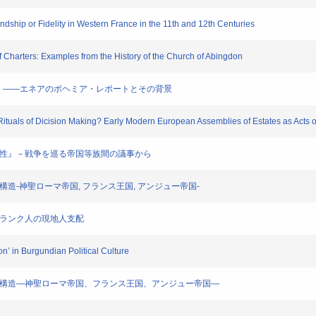
ship or Fidelity in Western France in the 11th and 12th Centuries
arters: Examples from the History of the Church of Abingdon
ェコ ――エネアのボヘミア・レポートとその背景
uals of Dicision Making? Early Modern European Assemblies of Estates as Acts
理性』－戦争を巡る帝国等族間の議事から
造-神聖ローマ帝国, フランス王国, アンジュー帝国-
フランク人の現地人支配
 in Burgundian Political Culture
界の構造―神聖ローマ帝国、フランス王国、アンジュー帝国―