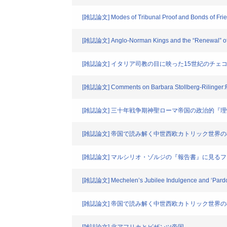
[雑誌論文] Modes of Tribunal Proof and Bonds of Friend
[雑誌論文] Anglo-Norman Kings and the “Renewal” of Ch
[雑誌論文] イタリア司教の目に映った15世紀のチ
[雑誌論文] Comments on Barbara Stollberg-Rilinger:Rit
[雑誌論文] 三十年戦争期神聖ローマ帝国の政治的『
[雑誌論文] 帝国で読み解く中世西欧カトリック世界の構
[雑誌論文] マルシリオ・ゾルジの『報告書』に見る
[雑誌論文] Mechelen’s Jubilee Indulgence and ‘Pardon’
[雑誌論文] 帝国で読み解く中世西欧カトリック世