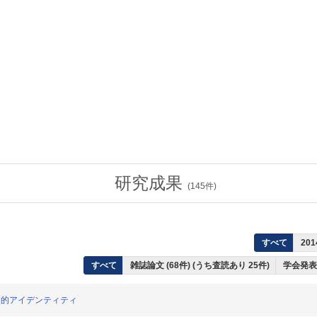
研究成果
(
145
件)
すべて
201
すべて
雑誌論文 (68件) (うち査読あり 25件)
学会発表 
史的アイデンティティ