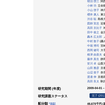
朝治 啓三
関西大
小林 功
立命館大
小山 啓子
神戸
櫻井 康人
東北
渋谷 聡
島根大学
図師 宣忠
近畿大
高田 京比子
神
田中 俊之
金沢
轟木 広太郎
ノ
中村 敦子
(轟木
中堀 博司
宮崎
西岡 健司
大手
根津 由喜夫
金
藤井 真生
静岡
皆川 卓
山梨大学
山田 雅彦
京都
山辺 規子
奈良
渡邊 伸
京都府立
高田 良太
駒沢大
2009-04-01 –
研究期間 (年度)
完了 (201
研究課題ステータス
配分額
*注記
46,670千円 