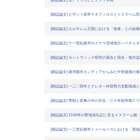
[雑誌論文] 北アフリカとビザンツ帝国
[雑誌論文] ビザンツ皇帝テオフィロスとイスラーム世
[雑誌論文] エルサレム王国における「他者」との結婚
[雑誌論文] 十一世紀後半のドナウ流域地方―ペチェ
[雑誌論文] カントヴィック研究の過去と現在－地方
[雑誌論文] 港湾都市カンディアからみた中世後期の
[雑誌論文] 一二〇四年とクレタ―外部勢力支配地域
[雑誌論文] 専制と収奪の中の共生－三十年戦争期ス
[雑誌論文] 1530年の聖地巡礼記に見るイスラーム
[雑誌論文] 一三世紀都市トゥールーズにおける「異