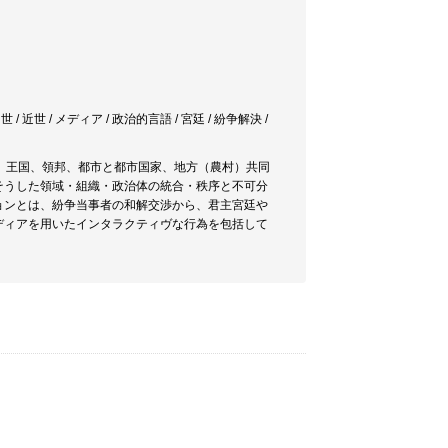
 / 近世 / メディア / 政治的言語 / 宮廷 / 紛争解決 /
、王国、領邦、都市と都市国家、地方（農村）共同
そうした領域・組織・政治体の統合・秩序と不可分
ョンとは、紛争当事者の和解交渉から、君主宮廷や
ディアを用いたインタラクティヴな行為を包括して