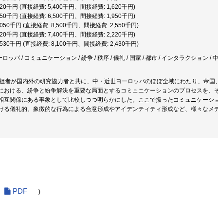
,020千円 (直接経費: 5,400千円、間接経費: 1,620千円)
,450千円 (直接経費: 6,500千円、間接経費: 1,950千円)
1,050千円 (直接経費: 8,500千円、間接経費: 2,550千円)
,620千円 (直接経費: 7,400千円、間接経費: 2,220千円)
0,530千円 (直接経費: 8,100千円、間接経費: 2,430千円)
ロッパ / コミュニケーション / 紛争 / 秩序 / 儀礼 / 国家 / 都市 / インタラクション / 中世
分担者が国内外の研究協力者と共に、中・近世ヨーロッパのほぼ全域にわたり、帝国
における、紛争と紛争解決を重要な局面とするコミュニケーションのプロセスを、
相互関係にある事象として比較しつつ明らかにした。ここで扱ったコミュニケーシ
ける儀礼的、象徴的な行為による合意形成やアイデンティティ形成など、様々なメ
PDF
)