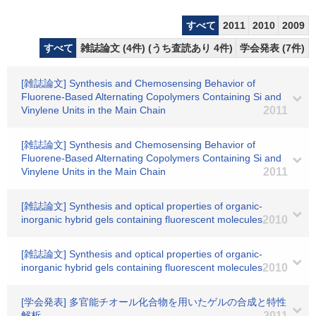
すべて
2011
2010
2009
すべて
雑誌論文 (4件) (うち査読あり 4件)
学会発表 (7件)
[雑誌論文] Synthesis and Chemosensing Behavior of
Fluorene-Based Alternating Copolymers Containing Si and
Vinylene Units in the Main Chain
2011
[雑誌論文] Synthesis and Chemosensing Behavior of
Fluorene-Based Alternating Copolymers Containing Si and
Vinylene Units in the Main Chain
2011
[雑誌論文] Synthesis and optical properties of organic-
inorganic hybrid gels containing fluorescent molecules
2010
[雑誌論文] Synthesis and optical properties of organic-
inorganic hybrid gels containing fluorescent molecules
2010
[学会発表] 多官能チオール化合物を用いたゲルの合成と特性
解析
2011