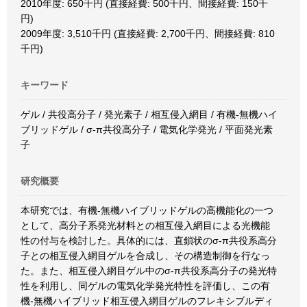
2010年度: 650千円 (直接経費: 500千円、間接経費: 150千
円)
2009年度: 3,510千円 (直接経費: 2,700千円、間接経費: 810
千円)
キーワード
ゲル / 共役高分子 / 発光素子 / 相互侵入網目 / 有機-無機ハイ
ブリッドゲル / σ-π共役高分子 / 電気化学発光 / 平面発光素
子
研究概要
本研究では、有機-無機ハイブリッドゲルの高機能化の一つ
として、高分子系発光材料との相互侵入網目による光機能
性の付与を検討した。具体的には、直鎖状のσ-π共役系高分
子との相互侵入網目ゲルを合成し、その構造制御を行なっ
た。また、相互侵入網目ゲル中のσ-π共役系高分子の発光特
性を利用し、同ゲルの電気化学発光特性を評価し、この有
機-無機ハイブリッド相互侵入網目ゲルのフレキシブルディ