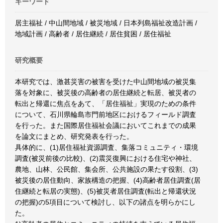
キーワード
居主福祉 / 中山間地域 / 被災地域 / 日本列島福祉改造計画 /
地域計画 / 高齢者 / 居住継続 / 居住貧困 / 居住福祉
研究概要
本研究では、激甚災害の被害を受けた中山間地域の被災集
落を対象に、被災後の高齢者の居住継続と転居、被災者の
転出と帰還に焦点をあて、「居住福祉」実現のための条件
について、石川県輪島市門前地区におけるフィールド調査
を行った。また国際居住福祉会議においてこれまでの成果
を論文にまとめ、研究発表を行った。
具体的に、(1)居住福祉資源調査、集落コミュニティ・環境
調査(被災前後の比較)、(2)震災復興における住宅や神社、
農地、山林、公民館、集会所、公共施設の果たす役割、(3)
被災後の居住動向、家族構造の把握、(4)高齢者居住調査(居
住継続と転居の実態)、(5)被災者居住調査(転出と帰還状況
の把握)の5項目について検討し、以下の諸点を明らかにし
た。