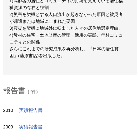
1)高齢者の居住とコミュニティの持続を支えている居住福
祉資源の存在と役割、
2)災害を契機とする人口流出が起きなかった原因と被災者
が帰還または地域に止まれた要因
3)震災を契機に地域外に転出した人々の居住地選定理由、
4)母村の住宅・土地財産の管理・活用の実態、母村コミュ
ニティとの関係
さらにこれまでの研究成果を再分析し、『日本の居住貧
困』(藤原書店)を出版した。
報告書
(2件)
2010
実績報告書
2009
実績報告書