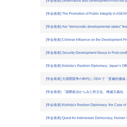
[学会発表] Governance and Development-From the persp
[学会発表] The Promotion of Public Integrity in ASEAN
[学会発表] Are “democratic developmental states” feasi
[学会発表] Chinese Influence on the Development Proces
[学会発表] Security-Development Nexus in Post-conflict
[学会発表] Kishida’s Realism Diplomacy: Japan’s Offic
[学会発表] 大国間競争の時代に ODA で「普遍的
[学会発表] 「国際政治からみた民主化、権威主義化
[学会発表] Kishida's Realism Diplomacy: the Case o
[学会発表] Quest for Indonesian Democracy, Human Sec