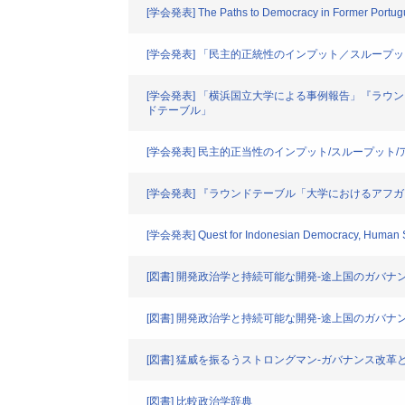
[学会発表] The Paths to Democracy in Former Portugue
[学会発表] 「民主的正統性のインプット／スルー
[学会発表] 「横浜国立大学による事例報告」『ラ
ドテーブル」
[学会発表] 民主的正当性のインプット/スループッ
[学会発表] 『ラウンドテーブル「大学におけるア
[学会発表] Quest for Indonesian Democracy, Human S
[図書] 開発政治学と持続可能な開発-途上国のガバ
[図書] 開発政治学と持続可能な開発‐途上国のガバ
[図書] 猛威を振るうストロングマン‐ガバナンス改革
[図書] 比較政治学辞典