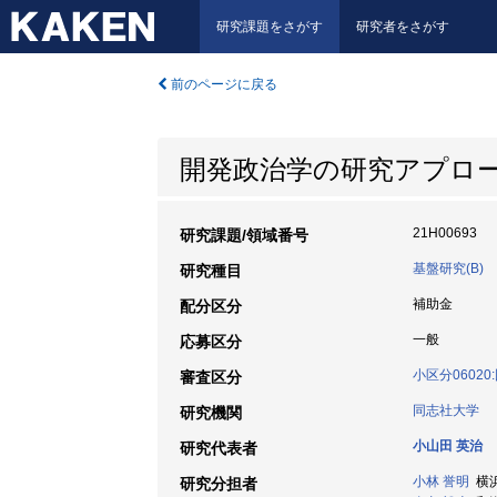
研究課題をさがす
研究者をさがす
前のページに戻る
開発政治学の研究アプロ
21H00693
研究課題/領域番号
基盤研究(B)
研究種目
補助金
配分区分
一般
応募区分
小区分0602
審査区分
同志社大学
研究機関
小山田 英治
研究代表者
小林 誉明
横浜
研究分担者