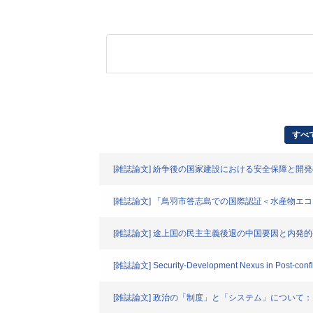
すべ
[雑誌論文] 紛争後の国家建設における安全保障と開
[雑誌論文] 「鳥羽市答志島での国際認証＜水産物
[雑誌論文] 途上国の民主主義後退の中国要因と内発
[雑誌論文] Security-Development Nexus in Post-conflic
[雑誌論文] 政治の「制度」と「システム」について