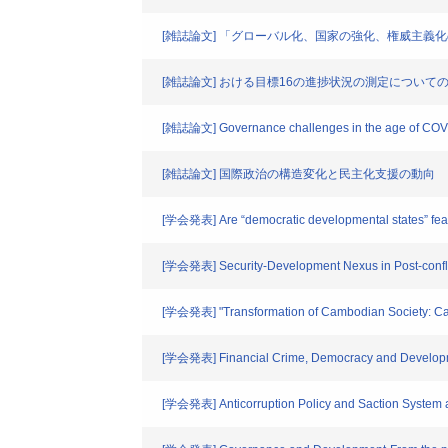
[雑誌論文] 「グローバル化、国家の強化、権威主義
[雑誌論文] おける目標16の進捗状況の測定につい
[雑誌論文] Governance challenges in the age of COVID-19
[雑誌論文] 国際政治の構造変化と民主化支援の動向
[学会発表] Are “democratic developmental states” feasi
[学会発表] Security-Development Nexus in Post-conflict
[学会発表] "Transformation of Cambodian Society: C
[学会発表] Financial Crime, Democracy and Develop
[学会発表] Anticorruption Policy and Saction System