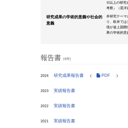
②以上の研究
考察』（晃洋
本研究テーマ
研究成果の学術的意義や社会的
り、欧米では
意義
境が途上国開
果の学術的意
報告書
(4件)
研究成果報告書
PDF
2024
(
)
実績報告書
2023
実績報告書
2022
実績報告書
2021