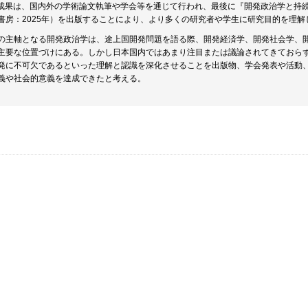
成果は、国内外の学術論文執筆や学会等を通じて行われ、最後に『開発政治学と持
書房：2025年）を出版することにより、より多くの研究者や学生に研究目的を理
の主軸となる開発政治学は、途上国開発問題を語る際、開発経済学、開発社会学、
主要な位置づけにある。しかし日本国内ではあまり注目または議論されてきておら
発に不可欠であるといった理解と認識を深化させることを出版物、学会発表や活動
義や社会的意義を達成できたと考える。