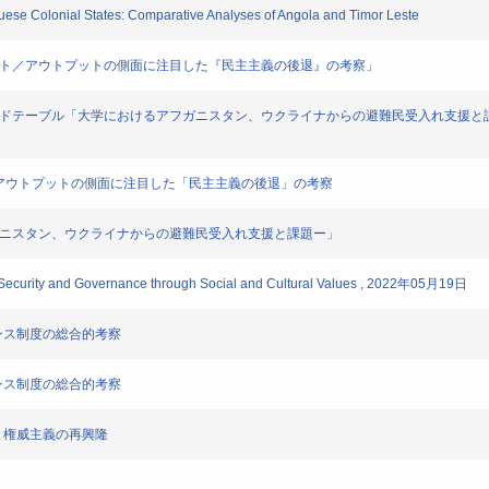
se Colonial States: Comparative Analyses of Angola and Timor Leste
プット／アウトプットの側面に注目した『民主主義の後退』の考察」
ウンドテーブル「大学におけるアフガニスタン、ウクライナからの避難民受入れ支援
ト/アウトプットの側面に注目した「民主主義の後退」の考察
フガニスタン、ウクライナからの避難民受入れ支援と課題ー」
ecurity and Governance through Social and Cultural Values , 2022年05月19日
ナンス制度の総合的考察
ナンス制度の総合的考察
と権威主義の再興隆