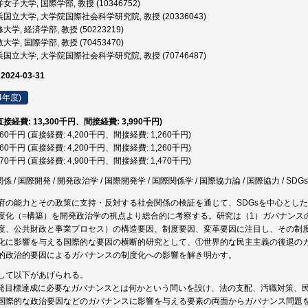
女子大学, 国際学部, 教授 (10346752)
国立大学, 大学院国際社会科学研究院, 教授 (20336043)
学, 経済学部, 教授 (50223219)
学, 国際学部, 教授 (70453470)
国立大学, 大学院国際社会科学研究院, 教授 (70746487)
 2024-03-31
4年度)
(直接経費: 13,300千円、間接経費: 3,990千円)
,460千円 (直接経費: 4,200千円、間接経費: 1,260千円)
,460千円 (直接経費: 4,200千円、間接経費: 1,260千円)
,370千円 (直接経費: 4,900千円、間接経費: 1,470千円)
係 / 国際開発 / 開発政治学 / 国際開発学 / 国際関係学 / 国際協力論 / 国際協力 / SDGs
府の能力とその政策に支持・反対する社会関係の検証を通じて、SDGsを中心とし
度化（=構築）を開発政治学の視点より総合的に考察する。研究は（1）ガバナンス
度、公共財政と事業プロセス）の構造要因、制度要因、変革要因に注目し、その制
化に影響を与える国際的な要因の横断的研究として、①世界的な民主主義の後退の
的政治的要因によるガバナンスの制度化への影響を解き明かす。
して以下があげられる。
発目標達成に必要なガバナンスとは何かという問いを設け、法の支配、汚職対策、
国際的な政治要因などのガバナンスに影響を与える要素の両面からガバナンス問題