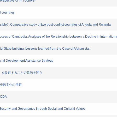
ective of int’l donors-
 countries
ble?: Comparative study of two post-conflict countries of Angola and Rwanda
s of Cambodia: Analyses of the Relationship between a Decline in International 
 State-building: Lessons learned from the Case of Afghanistan
ial Development Assistance Strategy
価値」を促進することの意味を問う
、非民主化の考察」
f ODA
urity and Governance through Social and Cultural Values