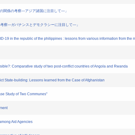
化の関係の考察―アジア諸国に注目して―」
ての考察―ガバナンスとデモクラシーに注目して―」
 in the republic of the philippines : lessons from various information from the 
ble?: Comparative study of two post-conflict countries of Angola and Rwanda
 State-building: Lessons learned from the Case of Afghanistan
ase Study of Two Communes"
ment
 among Aid Agencies