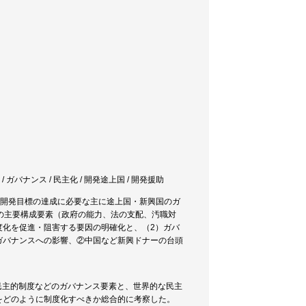
 / ガバナンス / 民主化 / 開発途上国 / 開発援助
た開発目標の達成に必要な主に途上国・新興国のガ
の主要構成要素（政府の能力、法の支配、汚職対
度化を促進・阻害する要因の明確化と、（2）ガバ
ガバナンスへの影響、②中国など新興ドナーの台頭
民主的制度などのガバナンス要素と、世界的な民主
をどのように制度化すべきか総合的に考察した。