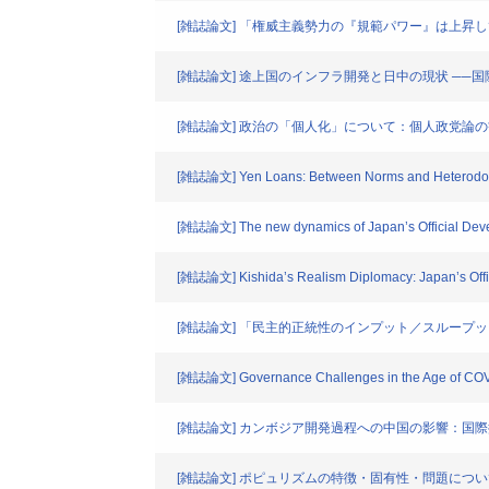
[雑誌論文] 「権威主義勢力の『規範パワー』は上
[雑誌論文] 途上国のインフラ開発と日中の現状 ─
[雑誌論文] 政治の「個人化」について：個人政党論
[雑誌論文] Yen Loans: Between Norms and Heterodo
[雑誌論文] The new dynamics of Japan’s Official Devel
[雑誌論文] Kishida’s Realism Diplomacy: Japan’s Offic
[雑誌論文] 「民主的正統性のインプット／スルー
[雑誌論文] Governance Challenges in the Age of COVID-
[雑誌論文] カンボジア開発過程への中国の影響：国
[雑誌論文] ポピュリズムの特徴・固有性・問題につ