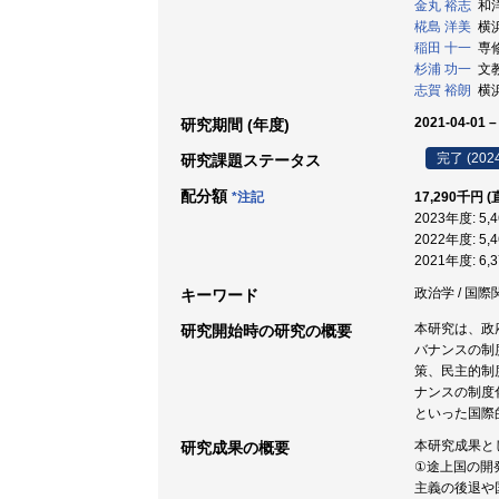
金丸 裕志
和洋
椛島 洋美
横浜
稲田 十一
専修大
杉浦 功一
文教大
志賀 裕朗
横浜
2021-04-01 –
研究期間 (年度)
完了 (202
研究課題ステータス
配分額
*注記
17,290千円 
2023年度: 5
2022年度: 5
2021年度: 6
政治学 / 国際関
キーワード
本研究は、政
研究開始時の研究の概要
バナンスの制
策、民主的制
ナンスの制度
といった国際
本研究成果と
研究成果の概要
①途上国の開
主義の後退や