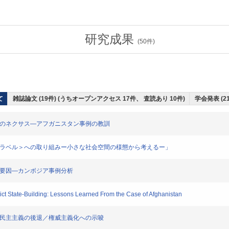
研究成果
(
50
件)
て
雑誌論文 (19件) (うちオープンアクセス 17件、 査読あり 10件)
学会発表 (2
発のネクサス―アフガニスタン事例の教訓
エコラベル＞への取り組みー小さな社会空間の様態から考えるー」
的要因―カンボジア事例分析
t State-Building: Lessons Learned From the Case of Afghanistan
：民主主義の後退／権威主義化への示唆