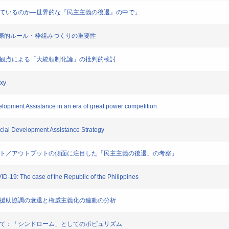
昇しているのか―世界的な『民主主義の後退』の中で」
─国際的ルール・枠組みづくりの重要性
の観点による「大統領制化論」の批判的検討
xy
opment Assistance in an era of great power competition
ial Development Assistance Strategy
プット／アウトプットの側面に注目した「民主主義の後退」の考察」
19: The case of the Republic of the Philippines
際援助協調の衰退と権威主義化の連動の分析
いて：「シンドローム」としてのポピュリズム