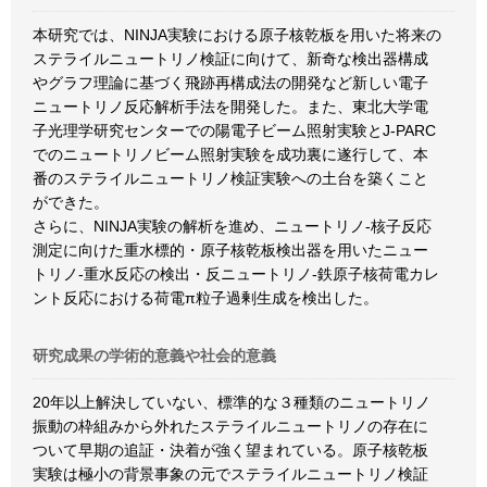
本研究では、NINJA実験における原子核乾板を用いた将来の
ステライルニュートリノ検証に向けて、新奇な検出器構成
やグラフ理論に基づく飛跡再構成法の開発など新しい電子
ニュートリノ反応解析手法を開発した。また、東北大学電
子光理学研究センターでの陽電子ビーム照射実験とJ-PARC
でのニュートリノビーム照射実験を成功裏に遂行して、本
番のステライルニュートリノ検証実験への土台を築くこと
ができた。
さらに、NINJA実験の解析を進め、ニュートリノ-核子反応
測定に向けた重水標的・原子核乾板検出器を用いたニュー
トリノ-重水反応の検出・反ニュートリノ-鉄原子核荷電カレ
ント反応における荷電π粒子過剰生成を検出した。
研究成果の学術的意義や社会的意義
20年以上解決していない、標準的な３種類のニュートリノ
振動の枠組みから外れたステライルニュートリノの存在に
ついて早期の追証・決着が強く望まれている。原子核乾板
実験は極小の背景事象の元でステライルニュートリノ検証