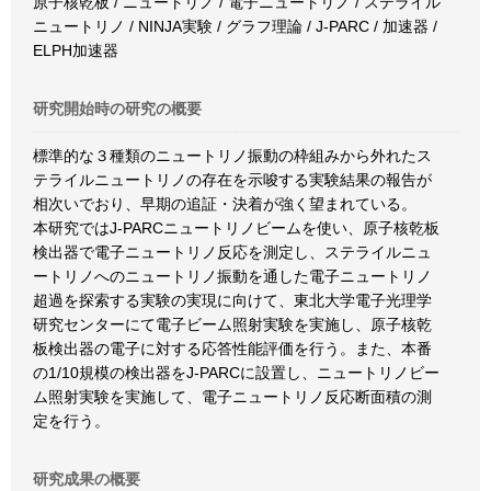
原子核乾板 / ニュートリノ / 電子ニュートリノ / ステライル
ニュートリノ / NINJA実験 / グラフ理論 / J-PARC / 加速器 /
ELPH加速器
研究開始時の研究の概要
標準的な３種類のニュートリノ振動の枠組みから外れたス
テライルニュートリノの存在を示唆する実験結果の報告が
相次いでおり、早期の追証・決着が強く望まれている。
本研究ではJ-PARCニュートリノビームを使い、原子核乾板
検出器で電子ニュートリノ反応を測定し、ステライルニュ
ートリノへのニュートリノ振動を通した電子ニュートリノ
超過を探索する実験の実現に向けて、東北大学電子光理学
研究センターにて電子ビーム照射実験を実施し、原子核乾
板検出器の電子に対する応答性能評価を行う。また、本番
の1/10規模の検出器をJ-PARCに設置し、ニュートリノビー
ム照射実験を実施して、電子ニュートリノ反応断面積の測
定を行う。
研究成果の概要