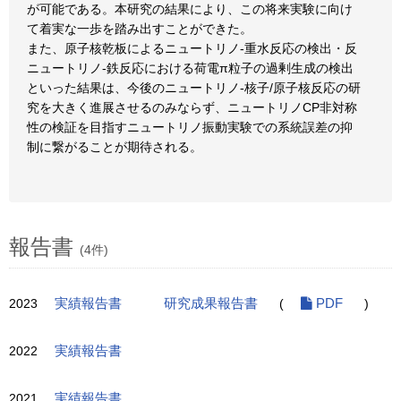
が可能である。本研究の結果により、この将来実験に向け
て着実な一歩を踏み出すことができた。
また、原子核乾板によるニュートリノ-重水反応の検出・反
ニュートリノ-鉄反応における荷電π粒子の過剰生成の検出
といった結果は、今後のニュートリノ-核子/原子核反応の研
究を大きく進展させるのみならず、ニュートリノCP非対称
性の検証を目指すニュートリノ振動実験での系統誤差の抑
制に繋がることが期待される。
報告書
(4件)
2023
実績報告書
研究成果報告書
(
PDF
)
2022
実績報告書
2021
実績報告書