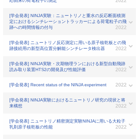
応由来の荷電粒子の測定
2022
[学会発表] NINJA実験：ニュートリノと重水の反応断面積測
定におけるシンチレーショントラッカーによる荷電粒子の飛
跡への時間情報の付与
2022
[学会発表] ニュートリノ反応測定に用いる原子核乾板との飛
跡接続用の新型高位置分解能シンチレータ検出器
2022
[学会発表] NINJA実験・次期物理ランにおける新型自動飛跡
読み取り装置HTS2の開発及び性能評価
2022
[学会発表] Recent status of the NINJA experiment
2022
[学会発表] NINJA実験におけるニュートリノ研究の現状と将
来構想
2022
[学会発表] ニュートリノ精密測定実験NINJAに用いる大粒子
乳剤原子核乾板の性能
2022