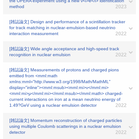
the OPERA experiment using a new ν<i>e</i> identification
method
2023
[雑誌論文] Design and performance of a scintillation tracker
for track matching in nuclear-emulsion-based neutrino
interaction measurement
2022
[雑誌論文] Wide angle acceptance and high-speed track
recognition in nuclear emulsion
2022
[雑誌論文] Measurements of protons and charged pions
emitted from <mml:math
xmlns:mml="http://www.w3.org/1998/Math/MathML"
display="inline"><mml:msub><mml:mi>ν</mml:mi>
<mml:mi>μ</mml:mi></mml:msub></mml:math> charged-
current interactions on iron at a mean neutrino energy of
1.49?GeV using a nuclear emulsion detector
2022
[雑誌論文] Momentum reconstruction of charged particles
using multiple Coulomb scatterings in a nuclear emulsion
detector
2022