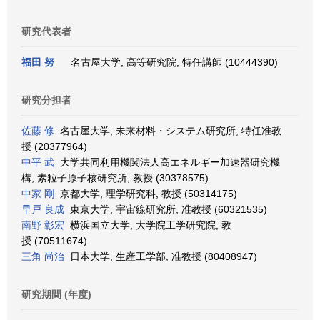
研究代表者
福田 努
名古屋大学, 高等研究院, 特任講師 (10444390)
研究分担者
佐藤 修
名古屋大学, 未来材料・システム研究所, 特任准教
授 (20377964)
中平 武
大学共同利用機関法人高エネルギー加速器研究機
構, 素粒子原子核研究所, 教授 (30378575)
中家 剛
京都大学, 理学研究科, 教授 (50314175)
早戸 良成
東京大学, 宇宙線研究所, 准教授 (60321535)
南野 彰宏
横浜国立大学, 大学院工学研究院, 教
授 (70511674)
三角 尚治
日本大学, 生産工学部, 准教授 (80408947)
研究期間 (年度)