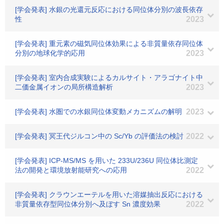
[学会発表] 水銀の光還元反応における同位体分別の波長依存
性
2023
[学会発表] 重元素の磁気同位体効果による非質量依存同位体
分別の地球化学的応用
2023
[学会発表] 室内合成実験によるカルサイト・アラゴナイト中
二価金属イオンの局所構造解析
2023
[学会発表] 水圏での水銀同位体変動メカニズムの解明
2023
[学会発表] 冥王代ジルコン中の Sc/Yb の評価法の検討
2022
[学会発表] ICP-MS/MS を用いた 233U/236U 同位体比測定
法の開発と環境放射能研究への応用
2022
[学会発表] クラウンエーテルを用いた溶媒抽出反応における
非質量依存型同位体分別へ及ぼす Sn 濃度効果
2022