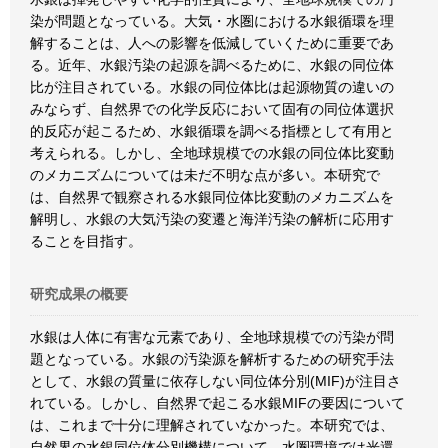
染が問題となっている。大気・水圏における水銀循環を理
解することは、人への影響を低減していくために重要であ
る。近年、水銀汚染の起源を調べるために、水銀の同位体
比が注目されている。水銀の同位体比は起源物質の違いの
みならず、自然界での化学反応において固有の同位体選択
的反応が起こるため、水銀循環を調べる指標として有用と
考えられる。しかし、全地球規模での水銀の同位体比変動
のメカニズムについては未だ不明な点が多い。本研究で
は、自然界で観察される水銀同位体比変動のメカニズムを
解明し、水銀の大気汚染の変遷と海洋汚染の解析に応用す
ることを目指す。
研究成果の概要
水銀は人体に有害な元素であり、全地球規模での汚染が問
題となっている。水銀の汚染源を解析するための研究手法
として、水銀の質量に依存しない同位体分別(MIF)が注目さ
れている。しかし、自然界で起こる水銀MIFの要因について
は、これまで十分に理解されていなかった。本研究では、
自然界の水銀同位体分別機構について、水圏環境では光還