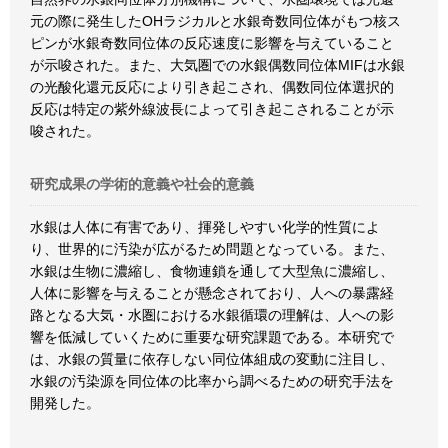
元の際に発生したOHラジカルと水銀奇数同位体がもつ核ス
ピンが水銀奇数同位体の反応速度に影響を与えていること
が示唆された。また、大気圏での水銀偶数同位体MIFは水銀
の光酸化還元反応により引き起こされ、偶数同位体選択的
反応は特定の紫外線波長によって引き起こされることが示
唆された。
研究成果の学術的意義や社会的意義
水銀は人体に有害であり、揮発しやすい化学的性質によ
り、世界的に汚染が広がるため問題となっている。また、
水銀は生物に濃縮し、食物連鎖を通して大型魚に濃縮し、
人体に影響を与えることが懸念されており、人への暴露経
路となる大気・水圏における水銀循環の理解は、人への影
響を低減していくために重要な研究課題である。本研究で
は、水銀の質量に依存しない同位体組成の変動に注目し、
水銀の汚染源を同位体の比率から調べるための研究手法を
開発した。