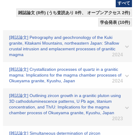
すべて
雑誌論文 (8件) (うち査読あり 8件、 オープンアクセス 2件)
学会発表 (10件)
[雑誌論文] Petrography and geochronology of the Kuki
granite, Kitakami Mountains, northeastern Japan: Shallow
crustal intrusion and emplacement processes of granitic
magma
2024
[雑誌論文] Crystallization processes of quartz in a granitic
magma: Implications for the magma chamber processes of
Okueyama granite, Kyushu, Japan
2024
[雑誌論文] Outlining zircon growth in a granitic pluton using
3D cathodoluminescence patterns, U Pb age, titanium
concentration, and Th/U: Implications for the magma
chamber process of Okueyama granite, Kyushu, Japan
2023
[雑誌論文] Simultaneous determination of zircon