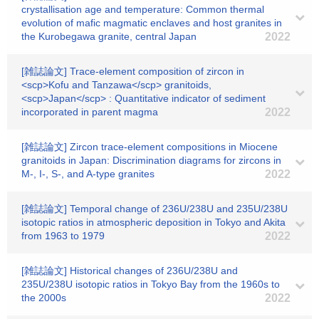
crystallisation age and temperature: Common thermal
evolution of mafic magmatic enclaves and host granites in
the Kurobegawa granite, central Japan
2022
[雑誌論文] Trace‐element composition of zircon in
<scp>Kofu and Tanzawa</scp> granitoids,
<scp>Japan</scp> : Quantitative indicator of sediment
incorporated in parent magma
2022
[雑誌論文] Zircon trace‐element compositions in Miocene
granitoids in Japan: Discrimination diagrams for zircons in
M‐, I‐, S‐, and A‐type granites
2022
[雑誌論文] Temporal change of 236U/238U and 235U/238U
isotopic ratios in atmospheric deposition in Tokyo and Akita
from 1963 to 1979
2022
[雑誌論文] Historical changes of 236U/238U and
235U/238U isotopic ratios in Tokyo Bay from the 1960s to
the 2000s
2022