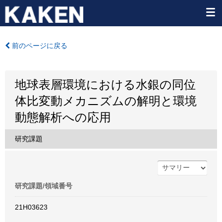
前のページに戻る
地球表層環境における水銀の同位
体比変動メカニズムの解明と環境
動態解析への応用
研究課題
研究課題/領域番号
21H03623