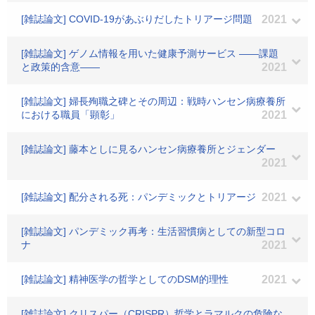
[雑誌論文] COVID-19があぶりだしたトリアージ問題
2021
[雑誌論文] ゲノム情報を用いた健康予測サービス ——課題
と政策的含意——
2021
[雑誌論文] 婦長殉職之碑とその周辺：戦時ハンセン病療養所
における職員「顕彰」
2021
[雑誌論文] 藤本としに見るハンセン病療養所とジェンダー
2021
[雑誌論文] 配分される死：パンデミックとトリアージ
2021
[雑誌論文] パンデミック再考：生活習慣病としての新型コロ
ナ
2021
[雑誌論文] 精神医学の哲学としてのDSM的理性
2021
[雑誌論文] クリスパー（CRISPR）哲学とラマルクの危険な