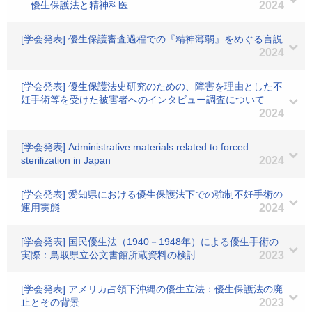
―優生保護法と精神科医
2024
[学会発表] 優生保護審査過程での『精神薄弱』をめぐる言説
2024
[学会発表] 優生保護法史研究のための、障害を理由とした不
妊手術等を受けた被害者へのインタビュー調査について
2024
[学会発表] Administrative materials related to forced
sterilization in Japan
2024
[学会発表] 愛知県における優生保護法下での強制不妊手術の
運用実態
2024
[学会発表] 国民優生法（1940－1948年）による優生手術の
実際：鳥取県立公文書館所蔵資料の検討
2023
[学会発表] アメリカ占領下沖縄の優生立法：優生保護法の廃
止とその背景
2023