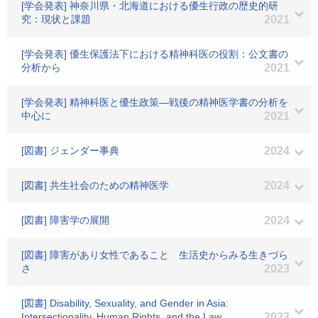
[学会発表] 神奈川県・北海道における優生行政の歴史的研
究：現状と課題
2021
[学会発表] 優生保護法下における精神科医の役割：公文書の
分析から
2021
[学会発表] 精神科医と優生政策―戦後の精神医学書の分析を
中心に
2021
[図書] ジェンダー事典
2024
[図書] 共生社会のための精神医学
2024
[図書] 障害学の展開
2024
[図書] 障害があり女性であること 生活史からみる生きづら
さ
2023
[図書] Disability, Sexuality, and Gender in Asia:
Intersectionality, Human Rights, and the Law
2023