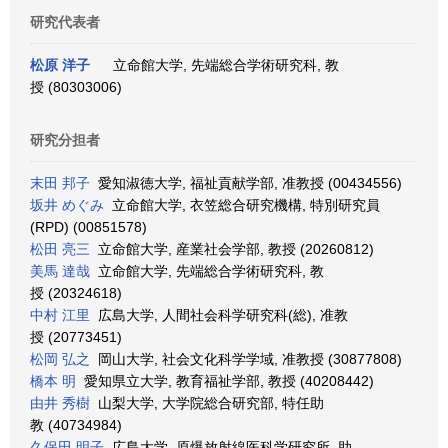
研究代表者
松原 洋子
立命館大学, 先端総合学術研究科, 教
授 (80303006)
研究分担者
末田 邦子
愛知淑徳大学, 福祉貢献学部, 准教授 (00434556)
坂井 めぐみ
立命館大学, 衣笠総合研究機構, 特別研究員
(RPD) (00851578)
松田 亮三
立命館大学, 産業社会学部, 教授 (20260812)
美馬 達哉
立命館大学, 先端総合学術研究科, 教
授 (20324618)
中村 江里
広島大学, 人間社会科学研究科(総), 准教
授 (20773451)
松岡 弘之
岡山大学, 社会文化科学学域, 准教授 (30877808)
橋本 明
愛知県立大学, 教育福祉学部, 教授 (40208442)
由井 秀樹
山梨大学, 大学院総合研究部, 特任助
教 (40734984)
久保田 明子
広島大学, 原爆放射線医科学研究所, 助