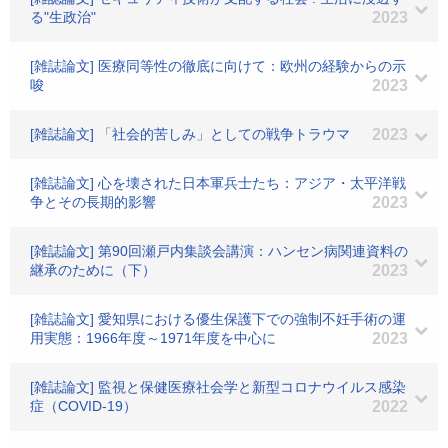
る"生政治"
2023
[雑誌論文] 医療同等性の徹底に向けて：欧州の経験からの示
唆
2023
[雑誌論文] 「社会的苦しみ」としての戦争トラウマ
2023
[雑誌論文] 心を壊された日本軍兵士たち：アジア・太平洋戦
争とその長期的影響
2023
[雑誌論文] 第90回瀬戸内集談会講演：ハンセン病関連資料の
継承のために（下）
2023
[雑誌論文] 愛知県における優生保護下での強制不妊手術の運
用実態：1966年度～1971年度を中心に
2023
[雑誌論文] 監視と保健医療社会学と新型コロナウイルス感染
症（COVID-19）
2022