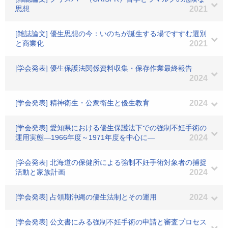
思想
2021
[雑誌論文] 優生思想の今：いのちが誕生する場ですすむ選別
と商業化
2021
[学会発表] 優生保護法関係資料収集・保存作業最終報告
2024
[学会発表] 精神衛生・公衆衛生と優生教育
2024
[学会発表] 愛知県における優生保護法下での強制不妊手術の
運用実態―1966年度～1971年度を中心に―
2024
[学会発表] 北海道の保健所による強制不妊手術対象者の捕捉
活動と家族計画
2024
[学会発表] 占領期沖縄の優生法制とその運用
2024
[学会発表] 公文書にみる強制不妊手術の申請と審査プロセス