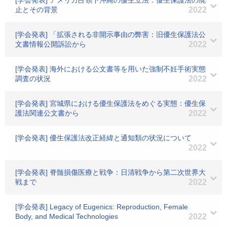
[学会発表] アメリカ占領下沖縄の優生立法：優生保護法の廃
止とその背景
2022
[学会発表] 「拡張される非開示事由の弊害：旧優生保護法公
文書情報公開訴訟から
2022
[学会発表] 海外における公文書等を用いた強制不妊手術実態
調査の状況
2022
[学会発表] 宮城県における優生保護法をめぐる実態：優生保
護法関連公文書から
2022
[学会発表] 優生保護法改正経緯と通知類の状況について
2022
[学会発表] 脊髄損傷医療と戦争：日清戦争から第二次世界大
戦まで
2022
[学会発表] Legacy of Eugenics: Reproduction, Female
Body, and Medical Technologies
2022