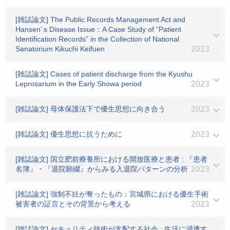
[雑誌論文] The Public Records Management Act and
Hansen’ s Disease Issue：A Case Study of “Patient
Identification Records” in the Collection of National
Sanatorium Kikuchi Keifuen
2023
[雑誌論文] Cases of patient discharge from the Kyushu
Leprosarium in the Early Showa period
2023
[雑誌論文] 母体保護法下で優生思想に向き合う
2023
[雑誌論文] 優生思想に抗うために
2023
[雑誌論文] 国立肥前療養所における開放医療と患者 : 『患者
名簿』・『退院願綴』からみる入退院パターンの分析
2023
[雑誌論文] 強制不妊が奪ったもの：宮城県における優生手術
被害者の証言とその背景から考える
2023
[雑誌論文] セキュリティ技術が支配する社会 : 生活に浸透す