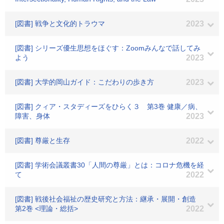
[図書] 戦争と文化的トラウマ
2023
[図書] シリーズ優生思想をほぐす：Zoomみんなで話してみ
よう
2023
[図書] 大学的岡山ガイド：こだわりの歩き方
2023
[図書] クィア・スタディーズをひらく３ 第3巻 健康／病、
障害、身体
2023
[図書] 尊厳と生存
2022
[図書] 学術会議叢書30「人間の尊厳」とは：コロナ危機を経
て
2022
[図書] 戦後社会福祉の歴史研究と方法：継承・展開・創造
第2巻 <理論・総括>
2022