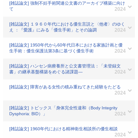
[雑誌論文] 強制不妊手術関連公文書のアーカイブ構築に向け
て
2024
[雑誌論文] １９６０年代における優生言説と〈他者〉のゆく
え ：『愛護』にみる「優生手術」とその論調
2024
[雑誌論文] 1950年代から60年代日本における家族計画と優
生手術：優生保護法第3条に基づく優生手術
2024
[雑誌論文] ハンセン病療養所と公文書管理法：「未登録文
書」の継承基盤構築をめぐる諸課題―
2024
[雑誌論文] 障害がある女性の積み重ねてきた経験をたどる
2024
[雑誌論文] トピックス「身体完全性違和（Body Integrity
Dysphoria: BID）」
2024
[雑誌論文] 1960年代における精神衛生相談所の優生相談
2024