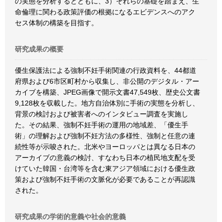
の実態を分析するとともに、3）それらの基礎を踏まえ、生
命倫理に関わる政策評価の根拠になるエビデンスへのアク
セス体制の構築を目指す。
研究成果の概要
優生保護法による強制不妊手術関連の行政資料を、44都道
府県および6市区町村から収集し、非公開のデジタル・アー
カイブを構築、JPEG画像で開示文書47,549枚、歴史公文書
9,128枚を収載した。地方自治体別に手術の実態を分析し、
背景の検討および被害者へのインタビュー調査を実施し
た。その結果、強制不妊手術の運用の地域差、「優生手
術」の理解および強制不妊方法の多様性、強制と任意の連
続性等が示唆された。北米やヨーロッパとは異なる日本の
アーカイブの意義の検討、すなわち日本の植民地支配を受
けていた韓国・台湾等を含む東アジア領域における優生政
策および強制不妊手術の文脈化が必要であることが再認識
された。
研究成果の学術的意義や社会的意義