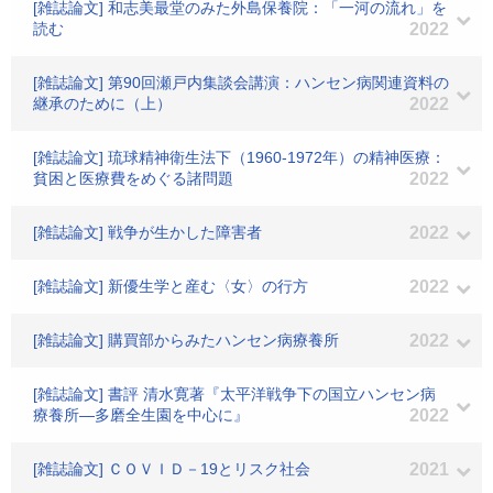
[雑誌論文] 和志美最堂のみた外島保養院：「一河の流れ」を
読む
2022
[雑誌論文] 第90回瀬戸内集談会講演：ハンセン病関連資料の
継承のために（上）
2022
[雑誌論文] 琉球精神衛生法下（1960-1972年）の精神医療：
貧困と医療費をめぐる諸問題
2022
[雑誌論文] 戦争が生かした障害者
2022
[雑誌論文] 新優生学と産む〈女〉の行方
2022
[雑誌論文] 購買部からみたハンセン病療養所
2022
[雑誌論文] 書評 清水寛著『太平洋戦争下の国立ハンセン病
療養所―多磨全生園を中心に』
2022
[雑誌論文] ＣＯＶＩＤ－19とリスク社会
2021