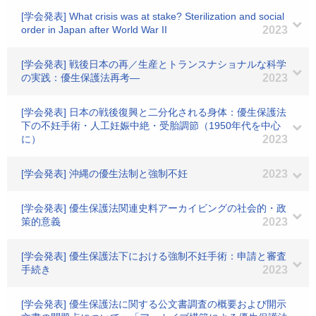
[学会発表] What crisis was at stake? Sterilization and social
order in Japan after World War II
2023
[学会発表] 戦後日本の再／生産とトランスナショナルな科学
の実践：優生保護法再考―
2023
[学会発表] 日本の戦後復興と二分化される身体：優生保護法
下の不妊手術・人工妊娠中絶・受胎調節（1950年代を中心
に）
2023
[学会発表] 沖縄の優生法制と強制不妊
2023
[学会発表] 優生保護法関連史料アーカイビングの社会的・政
策的意義
2023
[学会発表] 優生保護法下における強制不妊手術：申請と審査
手続き
2023
[学会発表] 優生保護法に関する公文書調査の概要および開示