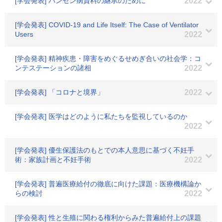
[学会発表] ハンセン病資料の継承のために
2022
[学会発表] COVID-19 and Life Itself: The Case of Ventilator
Users
2022
[学会発表] 精神疾患・障害をめぐるせめぎ合いの社会学：コ
ンテステーションの諸相
2022
[学会発表] 「コロナと境界」
2022
[学会発表] 医学はどのように私たちを監視しているのか
2022
[学会発表] 優生保護法のもとでの本人意思に基づく不妊手
術：家族計画と不妊手術
2022
[学会発表] 普遍医療給付の徹底に向けた課題：医療機構論か
らの検討
2022
[学会発表] 性と生殖に関わる権利からみた普遍給付上の課題