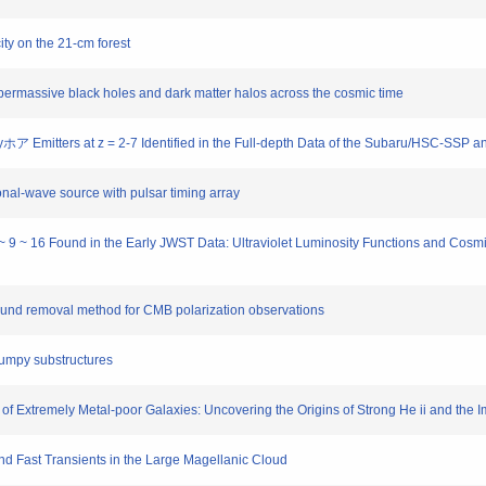
ty on the 21-cm forest
ermassive black holes and dark matter halos across the cosmic time
ア Emitters at z = 2-7 Identified in the Full-depth Data of the Subaru/HSC-SSP
onal-wave source with pulsar timing array
 ~ 16 Found in the Early JWST Data: Ultraviolet Luminosity Functions and Cosmic 
nd removal method for CMB polarization observations
lumpy substructures
Extremely Metal-poor Galaxies: Uncovering the Origins of Strong He ii and the 
d Fast Transients in the Large Magellanic Cloud