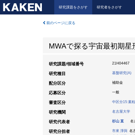
研究課題をさがす
研究者をさがす
前のページに戻る
MWAで探る宇宙最初期星
21H04467
研究課題/領域番号
基盤研究(A)
研究種目
補助金
配分区分
一般
応募区分
中区分15:
審査区分
名古屋大学
研究機関
杉山 直
名古
研究代表者
市來 淨與
名古
研究分担者