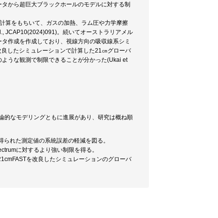
ータから超巨大ブラックホールのモデルに対する制
体数値計算をもちいて、ガスの加熱、ラム圧や力学摩擦
JCAP10(2024)091)。続いてオーストラリアメル
ータ作成を作成しており、視線方向の吸収線系シミ
改良したシミュレーションで計算した21㎝グローバ
な観測で制限できることが分かった(Ukai et
論的なモデリングともに進展があり、研究は概ね順
で得られた測定値の系統誤差の軽減を図る。
ectrumに対するより強い制限を得る。
21cmFASTを改良したシミュレーションのグローバ