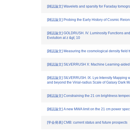
[雑誌論文] Wavelets and sparsity for Faraday tomogr
[雑誌論文] Probing the Early History of Cosmic Reion
[雑誌論文] GOLDRUSH. IV. Luminosity Functions and Clus
Evolution at z &gt; 10
[雑誌論文] Measuring the cosmological density field tw
[雑誌論文] SILVERRUSH X: Machine Learning-aided Sele
[雑誌論文] SILVERRUSH. IX. Lyα Intensity Mapping with
and beyond the Virial-radius Scale of Galaxy Dark M
[雑誌論文] Constraining the 21 cm brightness temperatu
[雑誌論文] A new MWA limit on the 21 cm power spectr
[学会発表] CMB: current status and future prospects