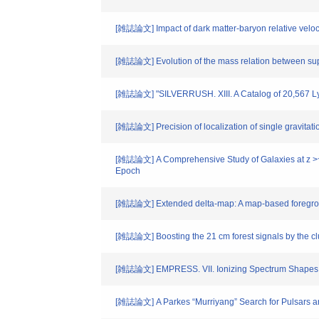
[雑誌論文] Impact of dark matter-baryon relative veloci
[雑誌論文] Evolution of the mass relation between sup
[雑誌論文] "SILVERRUSH. XIII. A Catalog of 20,567 Lyホ
[雑誌論文] Precision of localization of single gravitati
[雑誌論文] A Comprehensive Study of Galaxies at z >~ 9
Epoch
[雑誌論文] Extended delta-map: A map-based foregrou
[雑誌論文] Boosting the 21 cm forest signals by the c
[雑誌論文] EMPRESS. VII. Ionizing Spectrum Shapes of 
[雑誌論文] A Parkes “Murriyang” Search for Pulsars an