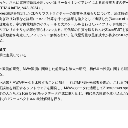
った。さらに電波望遠鏡を用いたパルサータイミングアレイによる背景重力波のデ
 & InPTA, A&A, 2024）。
m forest観測を想定したCDMサブストラクチャーの影響を見積もりについて、流
ぎ取り効果など詳細について計算を行った詳細を論文として出版した(Naruse et al., 
研究者と、宇宙再電離期の小スケールと大スケールを合わせたハイブリッド模擬デ
のプレリミナリな結果が得られつつある。初代星の性質を取り込んだ21cmFASTを
前景放射を考慮したフィッシャー解析を行い、初代星質量や星形成率が将来のSKAのよう
ss)。
成度
順調に進展している
の観測的研究、MWA観測に関連した前景放射除去の研究、初代星の性質に関する理
る。
た結果とMWAデータを比較することに加え、すばるPFS分光探査を進め、これま
誤差を補正するソフトウェアを開発し、MWAのデータに適用して21cm power sp
の人たちと21cm forestモックデータ作成に取り組む。初代星の性質を取り込んだ
よびパワースペクトルの統計解析を行う。