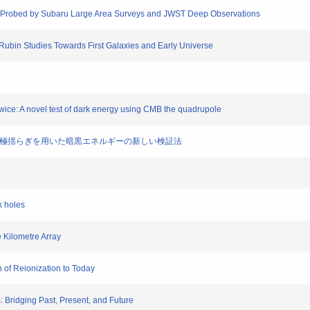
Probed by Subaru Large Area Surveys and JWST Deep Observations
in Studies Towards First Galaxies and Early Universe
ice: A novel test of dark energy using CMB the quadrupole
重極揺らぎを用いた暗黒エネルギーの新しい検証法
k holes
Kilometre Array
of Reionization to Today
Bridging Past, Present, and Future