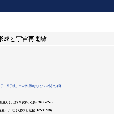
形成と宇宙再電離
素粒子、原子核、宇宙物理学およびその関連分野
屋大学, 理学研究科, 総長 (70222057)
屋大学, 理学研究科, 教授 (10534480)