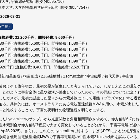
大学, 宇宙線研究所, 教授 (40595716)
本大学, 大学院先端科学研究部(理), 教授 (80547547)
 2026-03-31
5年度)
(直接経費: 32,200千円、間接経費: 9,660千円)
,280千円 (直接経費: 5,600千円、間接経費: 1,680千円)
,280千円 (直接経費: 5,600千円、間接経費: 1,680千円)
,190千円 (直接経費: 6,300千円、間接経費: 1,890千円)
,190千円 (直接経費: 6,300千円、間接経費: 1,890千円)
0,920千円 (直接経費: 8,400千円、間接経費: 2,520千円)
初期星形成 / 構造形成 / 21㎝線放射 / 21cm線放射 / 宇宙磁場 / 初代天体 / 宇宙論
後およそ１億年頃に、最初の星が誕生したと考えられている。しかし未だこの最初
、どのように宇宙全体に星や銀河が誕生していったのか、その詳細については全く
したガスが、最初に誕生した星々からの紫外線によって電離（プラズマ化）する過
迫る。具体的には、オーストラリアにある電波望遠鏡群MWAを用い、水素が出した
ンと比較することで、宇宙の夜明けの物理過程を明らかにする。
たLyα emitterのサンプルから光度関数と角度相関関数を求めて、赤方偏移6-
性水素割合が赤方偏移7程度で大きく変化していることが分かり、宇宙再電離は遅
t al., ApJS 2025)。さらに、これらのLyα emitterに対する、すばるPFSによる分光
き続き低周波電波望遠鏡MWAで宇宙再電離期の中性水素21cmの検出を試みている