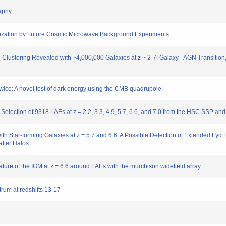
aphy
ization by Future Cosmic Microwave Background Experiments
tering Revealed with ~4,000,000 Galaxies at z ~ 2-7: Galaxy - AGN Transition, St
ice: A novel test of dark energy using the CMB quadrupole
ction of 9318 LAEs at z = 2.2, 3.3, 4.9, 5.7, 6.6, and 7.0 from the HSC SSP 
 Star-forming Galaxies at z = 5.7 and 6.6: A Possible Detection of Extended Lyα
atter Halos
re of the IGM at z = 6.6 around LAEs with the murchison widefield array
um at redshifts 13-17