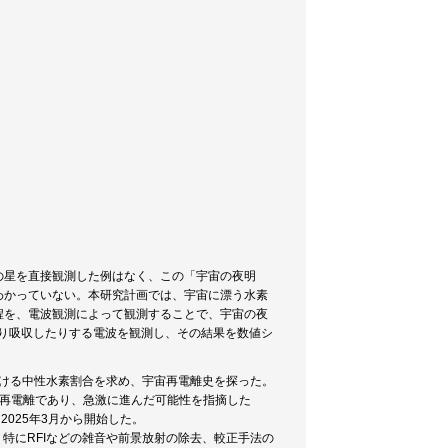
の星を直接観測した例はなく、この「宇宙の夜明
わかっていない。本研究計画では、宇宙に漂う水素
程を、電波観測によって観測することで、宇宙の夜
り吸収したりする電波を観測し、その結果を数値シ
7における中性水素割合を求め、宇宙再電離史を探った。
い再電離であり、急激に進んだ可能性を指摘した
探査を2025年3月から開始した。
。特にRFIなどの雑音や前景放射の除去、較正手法の