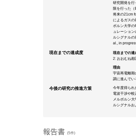
研究開発を行
限を行った（EPTA
将来の21c
によるガスの剥
ボルン大学の
ュレーション
ルシグナルの
al., in progre
現在までの達成度
現在までの達
2: おおむね
理由
宇宙再電離期
調に進んでい
今年度得られ
今後の研究の推進方策
電波干渉や較正
メルボルン大学
ルシグナルお
報告書
(5件)