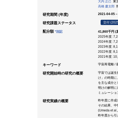
大内 正己
東京
高橋 慶太郎
熊
2021-04-05 –
研究期間 (年度)
交付 (202
研究課題ステータス
配分額
*注記
41,860千円 
2025年度: 7
2024年度: 7
2023年度: 8
2022年度: 8
2021年度: 1
宇宙再電離 / 最
キーワード
宇宙では誕生
研究開始時の研究の概要
け」の時期に
を主な成分と
明けの解明に
ミュレーショ
昨年度に作成し
研究実績の概要
その結果、中
(Umeda e
昨年度から引