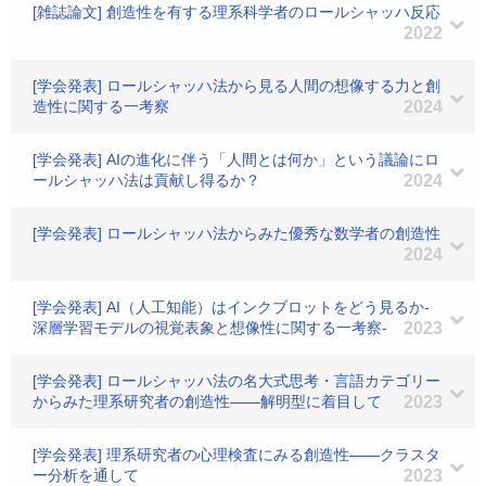
[雑誌論文] 創造性を有する理系科学者のロールシャッハ反応
2022
[学会発表] ロールシャッハ法から見る人間の想像する力と創
造性に関する一考察
2024
[学会発表] AIの進化に伴う「人間とは何か」という議論にロ
ールシャッハ法は貢献し得るか？
2024
[学会発表] ロールシャッハ法からみた優秀な数学者の創造性
2024
[学会発表] AI（人工知能）はインクブロットをどう見るか‐
深層学習モデルの視覚表象と想像性に関する一考察‐
2023
[学会発表] ロールシャッハ法の名大式思考・言語カテゴリー
からみた理系研究者の創造性――解明型に着目して
2023
[学会発表] 理系研究者の心理検査にみる創造性――クラスタ
ー分析を通して
2023