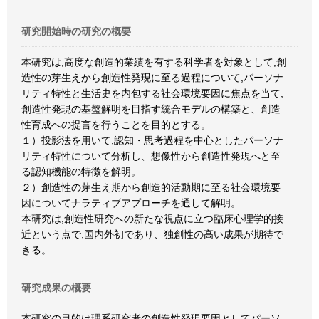
研究開始時の研究の概要
本研究は,高度な創造的業績を有する科学者を対象として,創
造性の芽生えから創造性発現に至る過程について,パーソナ
リティ特性と生活史を内包する社会環境要因に焦点を当て,
創造性発現の基盤解明を目指す統合モデルの構築と、創造
性育成への提言を行うことを目的とする。
１）投影法を用いて,認知・思考過程を中心としたパーソナ
リティ特性について分析し、想像性から創造性発現へと至
る認知機能の特徴を解明。
２）創造性の芽生え期から創造的活動期に至る社会環境要
因についてナラティブアプローチを通して解明。
本研究は,創造性研究への新たな視点に立つ臨床心理学的接
近という点で,国内外初であり、独創性の高い成果が期待で
きる。
研究成果の概要
本研究の目的は理系研究者の創造性発現要因としてパーソ