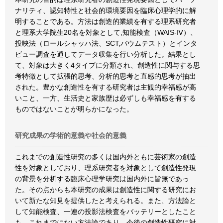
ナリティ、認知特性と社会的環境要因を臨床心理学的に解
明することである。方法は創造的業績を有する理系研究者
と理系大学院生20名を対象として,知能検査（WAIS-Ⅳ）、
投映法（ロールシャッハ法、SCT,バウムテスト）とインタ
ビュー調査を通してデータ収集を行い分析した。結果とし
て、対象は大きく4タイプに分類され、創造性に関与する思
考特徴として拡張的思考、分析的思考と直感的思考が抽出
された。豊かな創造性を有する研究者は主観的幸福感が高
いこと、一方、生活史と家族歴は必ずしも幸福感を有する
ものではないことが明らかになった。
研究成果の学術的意義や社会的意義
これまでの創造性研究の多くは国内外ともに芸術家の創造
性を対象としており、理系研究者を対象として創造性発現
の背景を分析する臨床心理学研究は国内外に皆無であっ
た。その点からも本研究の成果は創造性に関する研究にお
いて新たな知見を提供したと考えられる。また、方法論と
して知能検査、一連の投影法検査をバッテリーとしたこと
も、これまでにない方法論であり、今後の創造性研究に対