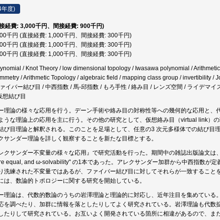
4年度)
直接経費: 3,000千円、間接経費: 900千円)
,300千円 (直接経費: 1,000千円、間接経費: 300千円)
,300千円 (直接経費: 1,000千円、間接経費: 300千円)
,300千円 (直接経費: 1,000千円、間接経費: 300千円)
ynomial / Knot Theory / low dimensional topology / Iwasawa polynomial / Arithmetic
symmetry / Arithmetic Topology / algebraic field / mapping class group / inve
 ファイバー結び目 / 中西指数 / 馬-邱指数 / もろ手性 / 絡み目 / レンズ空間 / ライデ
 仮想結び目
ー理論の様々な応用を行う。デーン手術や絡み目の対称性等への幾何的な応用と、
うな理論上の応用を主に行う。その他の研究として、仮想絡み目（virtual lin
結び目理論と解釈される。このことを足場として、任意の3 次元多様体での結び目理
クサンダー理論を詳しく観察することを新たな目標とする。
サンダー不変量の様々な応用』で研究活動を行った。期間中の雑誌出版論文は、"The Ma-Qiu inde
knot are equal, and ω-solvability" の1本であった。アレクサンダー加群
り洗練された不変量ではあるが、ファイバー結び目に対してそれらが一致すること
には、数論的トポロジーに関する研究を開始している。
ー理論は、代数的数論のうちの岩澤理論と理論的に対応し、近年注目を集めている
応を調べたり、加群に情報を落としたりしてよく研究されている。岩澤理論も代数
したりして研究されている。お互いよく開発されている箇所に相違があるので、ま