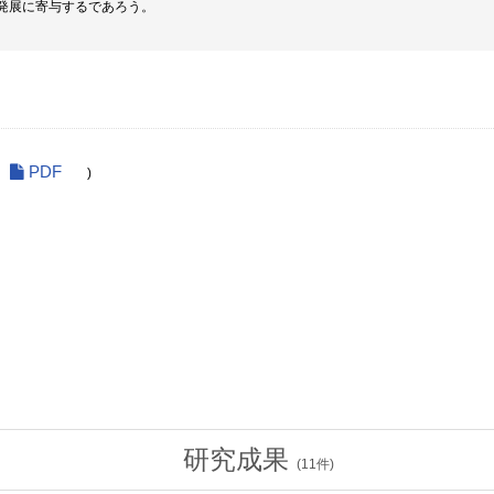
発展に寄与するであろう。
PDF
)
研究成果
(
11
件)