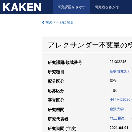
研究課題をさがす
研究者をさがす
前のページに戻る
アレクサンダー不変量の
21K03245
研究課題/領域番号
基盤研究(C)
研究種目
基金
配分区分
一般
応募区分
小区分1102
審査区分
金沢大学
研究機関
門上 晃久
金
研究代表者
2021-04-01 –
研究期間 (年度)