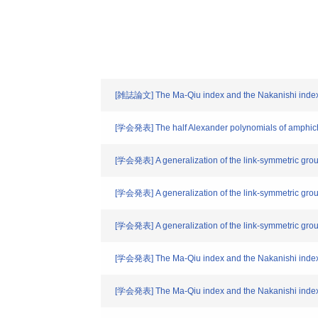
[雑誌論文] The Ma-Qiu index and the Nakanishi index fo
[学会発表] The half Alexander polynomials of amphiche
[学会発表] A generalization of the link-symmetric gro
[学会発表] A generalization of the link-symmetric gro
[学会発表] A generalization of the link-symmetric gro
[学会発表] The Ma-Qiu index and the Nakanishi index fo
[学会発表] The Ma-Qiu index and the Nakanishi index fo