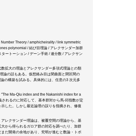
 Number Theory / amphicheirality / link symmetric
rtibility / Jones polynomial / 結び目理論 / アレクサンダー加群
マイスタートーション / デーン手術 / 連分数 / アレクサン
代数拡大の理論とアレクサンダー多項式理論との類
k）の理論の話もある。仮想絡み目は閉曲面と閉区間の
論の構築を試みる。具体的には、任意の3 次元多
x and the Nakanishi index for a
から中西指数が定義されるのに対応して、基本群対から馬-邱指数が定
を示した。しかし最近論理の誤りを指摘され、修復
。アレクサンダー理論は、被覆空間の理論から、基
拡大から得られるガロア群の対応を調べたり、加群
だまだ開発の余地があり、究明が進むと数論・トポ