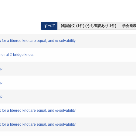
すべて
雑誌論文 (1件) (うち査読あり 1件)
学会発表 
r a fibered knot are equal, and ω-solvability
iral 2-bridge knots
up
up
up
r a fibered knot are equal, and ω-solvability
r a fibered knot are equal, and ω-solvability