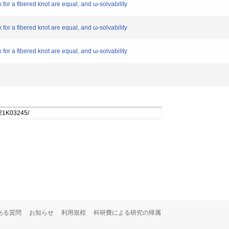
r a fibered knot are equal, and ω-solvability
r a fibered knot are equal, and ω-solvability
r a fibered knot are equal, and ω-solvability
ある質問
お知らせ
利用規程
科研費による研究の帰属