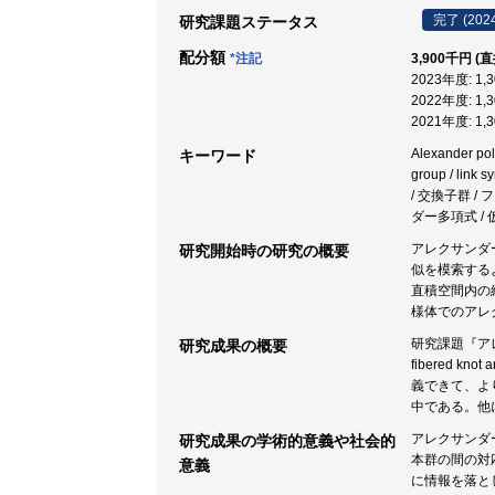
完了 (202
研究課題ステータス
配分額
*注記
3,900千円 (
2023年度: 1
2022年度: 1
2021年度: 1
Alexander pol
キーワード
group / link 
/ 交換子群 /
ダー多項式 /
アレクサンダ
研究開始時の研究の概要
似を模索するよ
直積空間内の
様体でのアレ
研究課題『アレク
研究成果の概要
fibered 
義できて、よ
中である。他
アレクサンダ
研究成果の学術的意義や社会的
本群の間の対
意義
に情報を落と