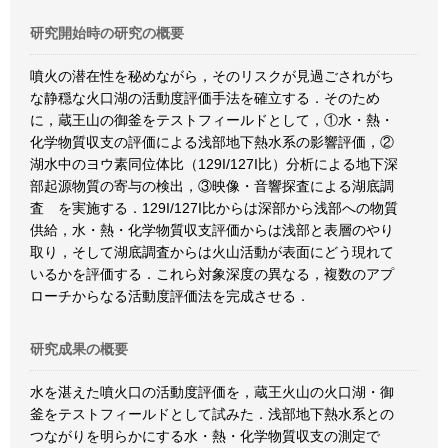
研究開始時の研究の概要
噴火の潜在性を秘めながら，そのリスクが見過ごされがち
な静穏な火口湖の活動度評価手法を確立する．そのため
に，蔵王山の御釜をテストフィールドとして，①水・熱・
化学物質収支の評価による浅部地下熱水系の影響評価，②
湖水中のヨウ素同位体比（129I/127I比）分析による地下深
部起源物質の寄与の検出，③映像・音響探査による湖底調
査 を実施する．129I/127I比からは深部から浅部への物質
供給，水・熱・化学物質収支評価からは浅部と表層のやり
取り，そして湖底調査からは火山活動が表面にどう現れて
いるかを評価する．これら対象深度の異なる，複数のアプ
ローチからなる活動度評価法を完成させる．
研究成果の概要
水を湛えた噴火口の活動度評価を，蔵王火山の火口湖・御
釜をテストフィールドとして試みた．浅部地下熱水系との
つながりを明らかにする水・熱・化学物質収支の測定で