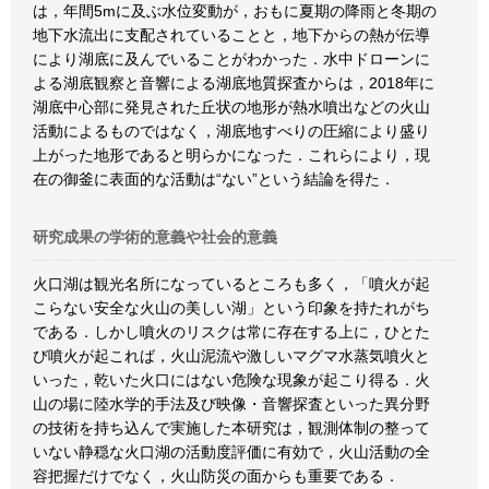
は，年間5mに及ぶ水位変動が，おもに夏期の降雨と冬期の
地下水流出に支配されていることと，地下からの熱が伝導
により湖底に及んでいることがわかった．水中ドローンに
よる湖底観察と音響による湖底地質探査からは，2018年に
湖底中心部に発見された丘状の地形が熱水噴出などの火山
活動によるものではなく，湖底地すべりの圧縮により盛り
上がった地形であると明らかになった．これらにより，現
在の御釜に表面的な活動は“ない”という結論を得た．
研究成果の学術的意義や社会的意義
火口湖は観光名所になっているところも多く，「噴火が起
こらない安全な火山の美しい湖」という印象を持たれがち
である．しかし噴火のリスクは常に存在する上に，ひとた
び噴火が起これば，火山泥流や激しいマグマ水蒸気噴火と
いった，乾いた火口にはない危険な現象が起こり得る．火
山の場に陸水学的手法及び映像・音響探査といった異分野
の技術を持ち込んで実施した本研究は，観測体制の整って
いない静穏な火口湖の活動度評価に有効で，火山活動の全
容把握だけでなく，火山防災の面からも重要である．