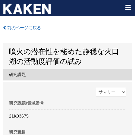
前のページに戻る
噴火の潜在性を秘めた静穏な火口
湖の活動度評価の試み
研究課題
研究課題/領域番号
21K03675
研究種目