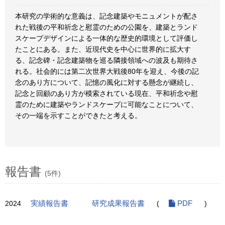
本研究の学術的な意義は、記念建築やモニュメントが配さ
れた戦後の平和祈念と慰霊のための公園を、建築とランド
スケープデザインによる一体的な歴史的環境として評価し
たことにある。また、近現代史を中心に世界的に拡大す
る、記念碑・記念建築物を巡る隣接領域への波及も期待さ
れる。社会的には第二次世界大戦後80年を迎え、今後の記
念のあり方について、記憶の風化に対する懸念が継続し、
記念と回顧のあり方が模索されている現在、平和祈念や慰
霊のために建築やランドスケープに可能なことについて、
その一端を示すことができたと考える。
報告書
(5件)
2024
実績報告書
研究成果報告書
(
PDF
)