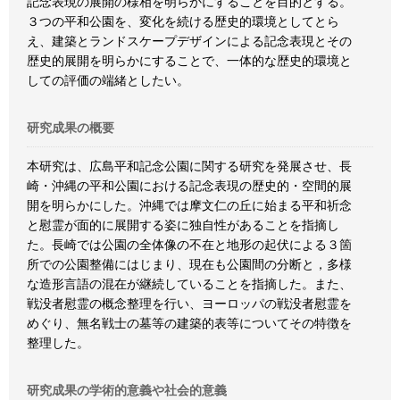
記念表現の展開の様相を明らかにすることを目的とする。
３つの平和公園を、変化を続ける歴史的環境としてとら
え、建築とランドスケープデザインによる記念表現とその
歴史的展開を明らかにすることで、一体的な歴史的環境と
しての評価の端緒としたい。
研究成果の概要
本研究は、広島平和記念公園に関する研究を発展させ、長
崎・沖縄の平和公園における記念表現の歴史的・空間的展
開を明らかにした。沖縄では摩文仁の丘に始まる平和祈念
と慰霊が面的に展開する姿に独自性があることを指摘し
た。長崎では公園の全体像の不在と地形の起伏による３箇
所での公園整備にはじまり、現在も公園間の分断と，多様
な造形言語の混在が継続していることを指摘した。また、
戦没者慰霊の概念整理を行い、ヨーロッパの戦没者慰霊を
めぐり、無名戦士の墓等の建築的表等についてその特徴を
整理した。
研究成果の学術的意義や社会的意義