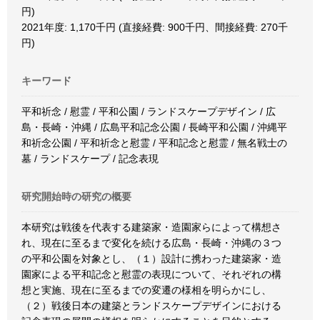
円)
2021年度: 1,170千円 (直接経費: 900千円、間接経費: 270千
円)
キーワード
平和祈念 / 慰霊 / 平和公園 / ランドスケープデザイン / 広
島・長崎・沖縄 / 広島平和記念公園 / 長崎平和公園 / 沖縄平
和祈念公園 / 平和祈念と慰霊 / 平和記念と慰霊 / 無名戦士の
墓 / ランドスケープ / 記念表現
研究開始時の研究の概要
本研究は戦後を代表する建築家・造園家らによって構想さ
れ、現在に至るまで変化を続ける広島・長崎・沖縄の３つ
の平和公園を対象とし、（１）設計に携わった建築家・造
園家による平和記念と慰霊の表現について、それぞれの構
想と実施、現在に至るまでの変遷の様相を明らかにし、
（２）戦後日本の建築とランドスケープデザインにおける