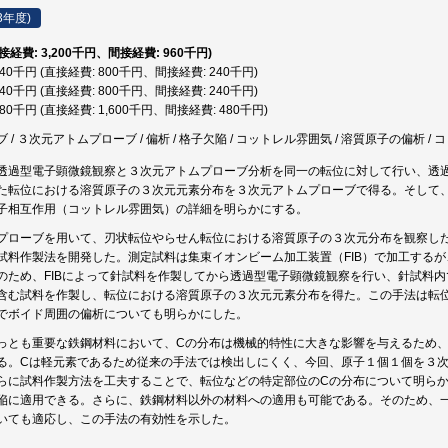
3年度)
直接経費: 3,200千円、間接経費: 960千円)
,040千円 (直接経費: 800千円、間接経費: 240千円)
,040千円 (直接経費: 800千円、間接経費: 240千円)
,080千円 (直接経費: 1,600千円、間接経費: 480千円)
/ ３次元アトムプローブ / 偏析 / 格子欠陥 / コットレル雰囲気 / 溶質原子の偏析 /
透過型電子顕微鏡観察と３次元アトムプローブ分析を同一の転位に対して行い、透
た転位における溶質原子の３次元元素分布を３次元アトムプローブで得る。そして
子相互作用（コットレル雰囲気）の詳細を明らかにする。
プローブを用いて、刃状転位やらせん転位における溶質原子の３次元分布を観察し
試料作製法を開発した。測定試料は集束イオンビーム加工装置（FIB）で加工するが
のため、FIBによって針試料を作製してから透過型電子顕微鏡観察を行い、針試料
含む試料を作製し、転位における溶質原子の３次元元素分布を得た。この手法は転
でボイド周囲の偏析についても明らかにした。
っとも重要な鉄鋼材料において、Cの分布は機械的特性に大きな影響を与えるため
る。Cは軽元素であるため従来の手法では検出しにくく、今回、原子１個１個を３
らに試料作製方法を工夫することで、転位などの特定部位のCの分布について明ら
陥に適用できる。さらに、鉄鋼材料以外の材料への適用も可能である。そのため、
いても適応し、この手法の有効性を示した。