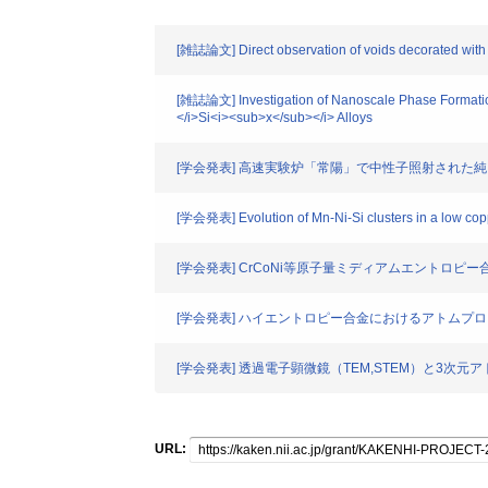
[雑誌論文] Direct observation of voids decorated with 
[雑誌論文] Investigation of Nanoscale Phase Format
</i>Si<i><sub>x</sub></i> Alloys
[学会発表] 高速実験炉「常陽」で中性子照射され
[学会発表] Evolution of Mn-Ni-Si clusters in a low cop
[学会発表] CrCoNi等原子量ミディアムエントロ
[学会発表] ハイエントロピー合金におけるアトムプ
[学会発表] 透過電子顕微鏡（TEM,STEM）と3次
URL: