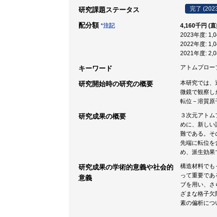
完了 (202
研究課題ステータス
配分額
*注記
4,160千円 (
2023年度: 1
2022年度: 1
2021年度: 2
アトムプローブ 
キーワード
本研究では、
研究開始時の研究の概要
微鏡で観察し
転位－溶質原
３次元アトム
研究成果の概要
めに、新しい
難である。そ
先端に転位を
め、派生効果
構造材料でも
研究成果の学術的意義や社会的
って重要であ
意義
ブを用い、さ
ざまな格子欠
素の偏析につ