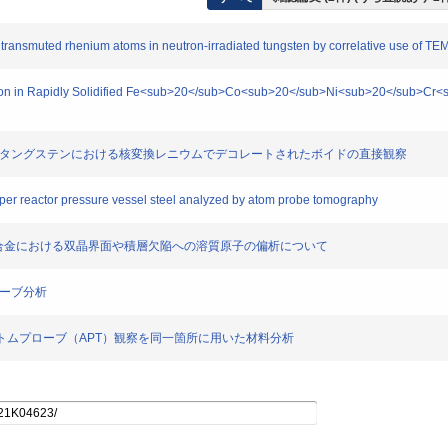
transmuted rhenium atoms in neutron-irradiated tungsten by correlative use of T
ion in Rapidly Solidified Fe<sub>20</sub>Co<sub>20</sub>Ni<sub>20</sub>C
た純タングステンにおける核変換レニウムでデコレートされたボイドの直接観察
per reactor pressure vessel steel analyzed by atom probe tomography
ピー合金における双晶界面や積層欠陥への溶質原子の偏析について
ローブ分析
元アトムプローブ（APT）観察を同一箇所に用いた材料分析