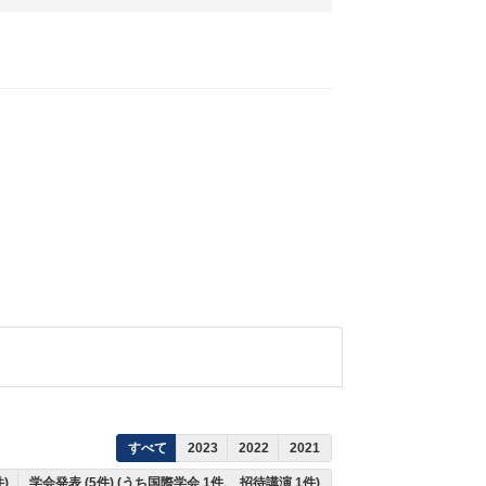
すべて
2023
2022
2021
件)
学会発表 (5件) (うち国際学会 1件、 招待講演 1件)