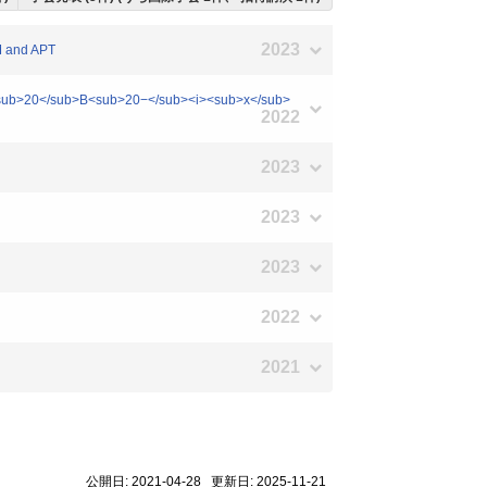
2023
EM and APT
r<sub>20</sub>B<sub>20−</sub><i><sub>x</sub>
2022
2023
2023
2023
2022
2021
公開日: 2021-04-28 更新日: 2025-11-21