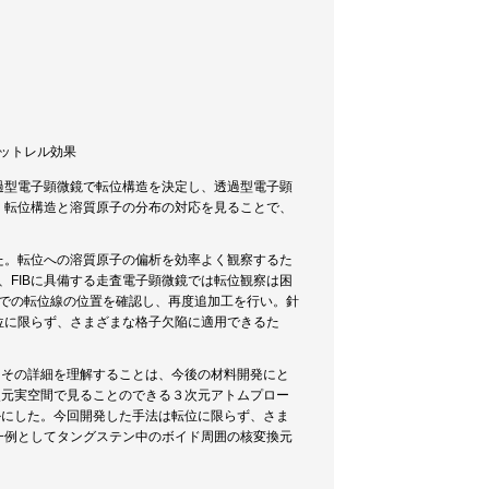
 コットレル効果
過型電子顕微鏡で転位構造を決定し、透過型電子顕
、転位構造と溶質原子の分布の対応を見ることで、
た。転位への溶質原子の偏析を効率よく観察するた
、FIBに具備する走査電子顕微鏡では転位観察は困
内での転位線の位置を確認し、再度追加工を行い。針
位に限らず、さまざまな格子欠陥に適用できるた
、その詳細を理解することは、今後の材料開発にと
次元実空間で見ることのできる３次元アトムプロー
かにした。今回開発した手法は転位に限らず、さま
一例としてタングステン中のボイド周囲の核変換元