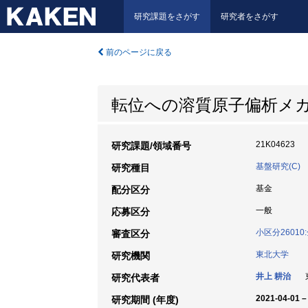
研究課題をさがす
研究者をさがす
前のページに戻る
転位への溶質原子偏析メ
21K04623
研究課題/領域番号
基盤研究(C)
研究種目
基金
配分区分
一般
応募区分
小区分2601
審査区分
東北大学
研究機関
井上 耕治
東
研究代表者
2021-04-01 –
研究期間 (年度)