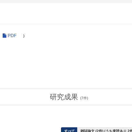
PDF
)
研究成果
(
7
件)
すべて
雑誌論文 (2件) (うち査読あり 2