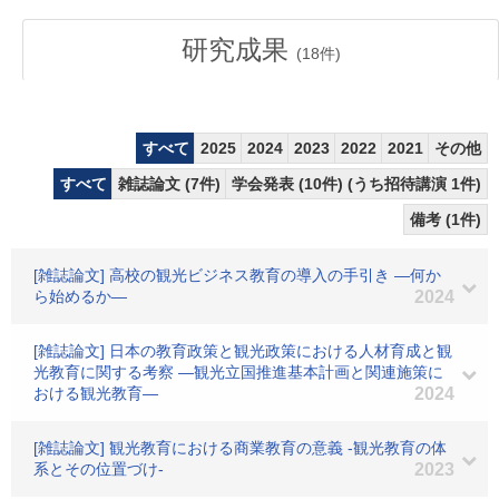
研究成果
(
18
件)
すべて
2025
2024
2023
2022
2021
その他
すべて
雑誌論文 (7件)
学会発表 (10件) (うち招待講演 1件)
備考 (1件)
[雑誌論文] 高校の観光ビジネス教育の導入の手引き ―何か
ら始めるか―
2024
[雑誌論文] 日本の教育政策と観光政策における人材育成と観
光教育に関する考察 ―観光立国推進基本計画と関連施策に
おける観光教育―
2024
[雑誌論文] 観光教育における商業教育の意義 ‐観光教育の体
系とその位置づけ‐
2023