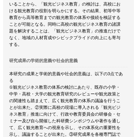
いることから、「観光ビジネス教育」の検討は、高校にお
ける観光教育の役割を明らかにする。その結果、初等中等
教育から高等教育までの観光教育の体系や接続を検証する
ことが可能となる。同時に高校の観光ビジネス教育の諸課
題を解決することは、「観光ビジネス教育」の推進だけで
なく、地域の人材育成やシビックプライドの向上にも寄与
する。
研究成果の学術的意義や社会的意義
本研究の成果と学術的意義や社会的意義は、以下の3点であ
る
①観光ビジネス教育の体系の検討にあたり、既存の小学・
中学・高校・大学の観光教育研究のレビューや観光政策と
の関連性も踏まえて、広く観光教育の体系の議論を行うこ
とが出来た。②実際に高校の現場に導入される「観光ビジ
ネス教育」推進に向けて、行政や教育委員会の研修会・セ
ミナー及び自ら開催した科研費シンポジウムや著作を通し
て、広く観光教育への視座を示し、その体系化の重要性を
示し、議論することが出来た。③研究成果を各種専門誌で