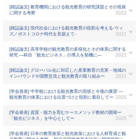
[雑誌論文] 教育機関における観光教育の研究課題とその視座
に関する考察
2022
[雑誌論文] 現代社会における観光教育の役割を考える-ウィ
ズ／ポストコロナ時代を見据えて-
2021
[雑誌論文] 高等学校の観光教育の多様化とその体系に関する
研究 ―科目「観光ビジネス」の導入を契機に―
2021
[雑誌論文] グローバル化に対応した産業教育の充実－地域の
インバウンドや国際交流と観光教育の取り組みー
2021
[学会発表] 中学校における観光教育の現状と今後の展望 ―
観光教育の体系における位置づけと役割に着目してー
2025
[学会発表] 資質・能力を育むケースメソッド教材の開発ー
「観光ビジネス」を中心としてー
2025
[学会発表] 日本の教育政策と観光政策における人材育成と観