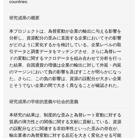
countries.
研究成果の概要
本プロジェクトは、為替変動が企業の輸出に与える影響を
分析し、資源配分の歪みに直面する企業においてその影響
がどのように変化するかを検討している。企業レベルの取
引データと調査データをマッチングさせ、さらに為替レー
ドの変動に関するマクロデータを組み合わせて分析を行っ
た結果、自国通貨の増価は企業の輸出に対して外延・内延
のマージンにおいて負の影響を及ぼすことが明らかになっ
た。さらに、この負の影響は、資源の誤配分が大きい企業
とそうでない企業の間で大きく異なることが確認された。
研究成果の学術的意義や社会的意義
本研究の結果は、制度的な歪みと為替レート変動に対する
貿易の弾力性との関係に関する文献に貢献している。資源
の誤配分などに関連する非効率性といった歪みの存在が、
輸出業者の為替変動に対する反応を大きく変化させる可能