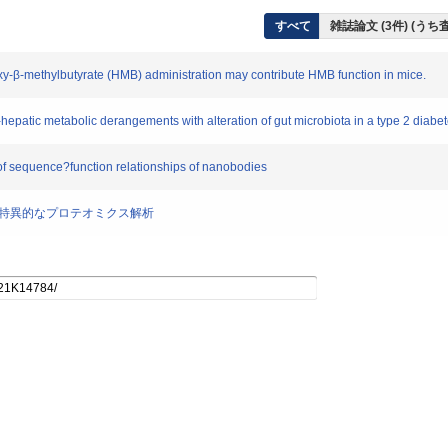
すべて
雑誌論文 (3件) (う
-β-methylbutyrate (HMB) administration may contribute HMB function in mice.
atic metabolic derangements with alteration of gut microbiota in a type 2 diab
f sequence?function relationships of nanobodies
神経細胞種特異的なプロテオミクス解析