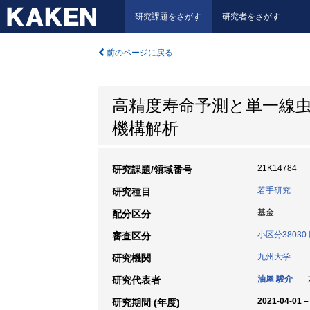
研究課題をさがす
研究者をさがす
前のページに戻る
高精度寿命予測と単一線
機構解析
21K14784
研究課題/領域番号
若手研究
研究種目
基金
配分区分
小区分3803
審査区分
九州大学
研究機関
油屋 駿介
九
研究代表者
2021-04-01 –
研究期間 (年度)