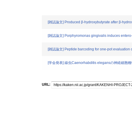
[雑誌論文] Produced β-hydroxybutyrate after β-hydroxy
[雑誌論文] Porphyromonas gingivalis induces entero-hep
[雑誌論文] Peptide barcoding for one-pot evaluation o
[学会発表] 線虫Caenorhabditis elegansの
URL: