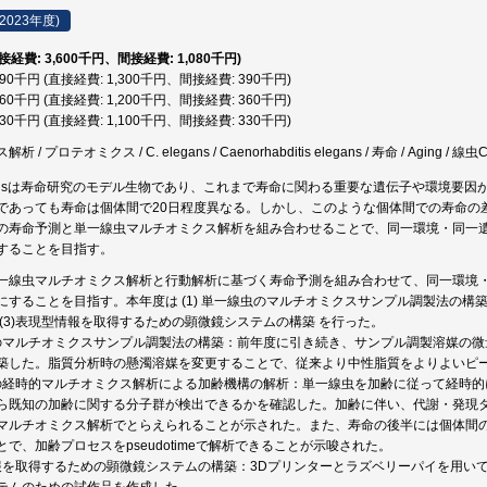
2023年度)
直接経費: 3,600千円、間接経費: 1,080千円)
,690千円 (直接経費: 1,300千円、間接経費: 390千円)
,560千円 (直接経費: 1,200千円、間接経費: 360千円)
,430千円 (直接経費: 1,100千円、間接経費: 330千円)
 プロテオミクス / C. elegans / Caenorhabditis elegans / 寿命 / Aging / 線虫C
legansは寿命研究のモデル生物であり、これまで寿命に関わる重要な遺伝子や環境要
であっても寿命は個体間で20日程度異なる。しかし、このような個体間での寿命の
の寿命予測と単一線虫マルチオミクス解析を組み合わせることで、同一環境・同一
することを目指す。
一線虫マルチオミクス解析と行動解析に基づく寿命予測を組み合わせて、同一環境
にすることを目指す。本年度は (1) 単一線虫のマルチオミクスサンプル調製法の構築
 (3)表現型情報を取得するための顕微鏡システムの構築 を行った。
線虫のマルチオミクスサンプル調製法の構築：前年度に引き続き、サンプル調製溶媒の
築した。脂質分析時の懸濁溶媒を変更することで、従来より中性脂質をよりよいピ
線虫の経時的マルチオミクス解析による加齢機構の解析：単一線虫を加齢に従って経時
ら既知の加齢に関する分子群が検出できるかを確認した。加齢に伴い、代謝・発現
マルチオミクス解析でとらえられることが示された。また、寿命の後半には個体間
で、加齢プロセスをpseudotimeで解析できることが示唆された。
型情報を取得するための顕微鏡システムの構築：3Dプリンターとラズベリーパイを用