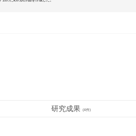
テムのための試作品を作成した。
研究成果
(
4
件)