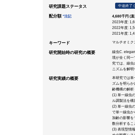
中途終了 (
研究課題ステータス
配分額
*注記
4,680千円 (
2023年度: 1
2022年度: 1
2021年度: 1
マルチオミクス解析 /
キーワード
線虫C. e
研究開始時の研究の概要
境が全く同一
究では、線虫
ニズムを解明
本研究では単
研究実績の概要
ズムを明らか
齢機構の解析
(1) 単一
ル調製法を構
(2) 単一
で単一線虫か
加齢の影響を
数分析すること
(3) 表現