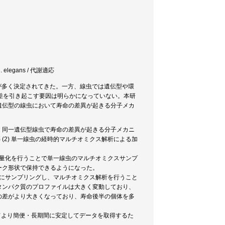
. elegans / 代謝適応
因が多く決定されてきた。一方、線虫では遺伝型や環
差を引き起こす要因は明らかになっていない。本研
遺伝型の線虫において寿命の差異が起きる分子メカ
・同一遺伝型線虫で寿命の差異が起きる分子メカニ
 (2) 単一線虫の経時的マルチオミクス解析による加
微量化を行うことで単一線虫のマルチオミクスサンプ
ーク形状で保持できるようになった。
的にサンプリングし、マルチオミクス解析を行うこと
タンパク質のプロファイルは大きく変動しており、
の差がより大きくなっており、寿命後半の個体を多
いてより簡便・長期間に安定してデータを取得するた